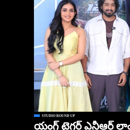
STUDIO ROUND UP
యంగ్ టైగర్ ఎన్టీఆర్ లాం