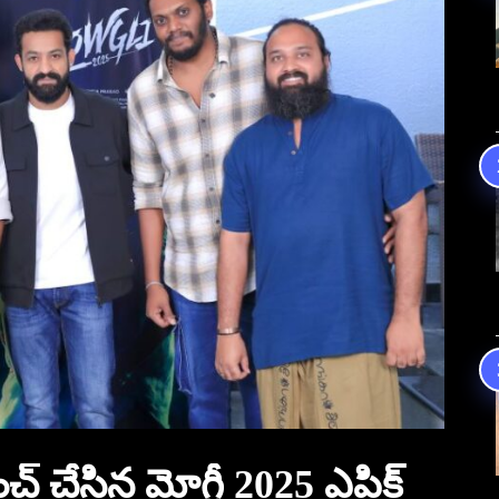
చ్ చేసిన మోగ్లీ 2025 ఎపిక్