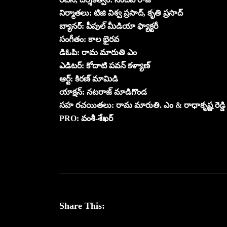
నిర్మాతలు: టిజి విశ్వ ప్రసాద్, కృతి ప్రసాద్
బ్యానర్: పీపుల్ మీడియా ఫ్యాక్టరీ
సంగీతం: కాల భైరవ
డిఓపి: రామ మారుతి ఎం
ఎడిటర్: కోదాటి పవన్ కళ్యాణ్
ఆర్ట్: కిరణ్ మామిడి
యాక్షన్: నటరాజ్ మాడిగొండ
సహ రచయితలు: రామ మారుతి. ఎం & రాధాకృష్ణ రెడ్డి
PRO: వంశీ-శేఖర్
Share This: