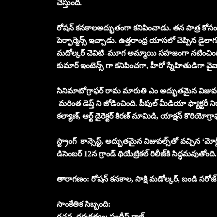
చేస్తుంది.
రోషన్ కనకాలఅద్భుతంగా కనిపించాడు. తన పాత్ర కోసం ఆయ
పెర్ఫార్మెన్స్‌ ఇచ్చాడు. ఉత్తరాంధ్ర యాసలో చెప్పిన డ
మదోల్కర్ చెవిటి–మూగ అమ్మాయి సహజంగా నటించింది. ఇద్ద
కుమార్ ఇంటెన్స్ గా కనిపించగా, హీరో స్నేహితుడిగా 
సినిమాటోగ్రాఫర్ రామ మారుతి ఎం అద్భుతమైన విజువల్స్
మరింత డెప్త్ ని జోడించింది. పీపుల్ మీడియా ఫ్యాక్టర
కల్యాణ్, ఆర్ట్ డైరెక్టర్ కిరణ్ మామిడి, యాక్షన్ కొర
స్ట్రాంగ్ కాన్సెప్ట్, అద్భుతమైన విజువల్స్‌తో వచ్చిన 
డిసెంబర్ 12న గ్రాండ్ థియేట్రికల్ రిలీజ్‌కి సిద్ధమవుతోంది.
తారాగణం: రోషన్ కనకాల, సాక్షి మడోల్కర్, బండి సరోజ
సాంకేతిక సిబ్బంది:
రచన, దర్శకత్వం: సందీప్ రాజ్