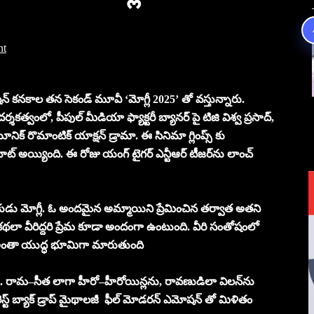
nt
షన్ కనకాల తన సెకండ్ మూవీ ‘మోగ్లీ 2025’ తో వస్తున్నారు.
కత్వంలో, పీపుల్ మీడియా ఫ్యాక్టరీ బ్యానర్ పై టిజి విశ్వ ప్రసాద్,
నిక్ రొమాంటిక్ యాక్షన్ డ్రామా. ఈ సినిమా గ్లింప్స్ కు
్ హిట్ అయ్యింది. ఈ రోజు యంగ్ టైగర్ ఎన్టీఆర్ టీజర్‌ను లాంచ్
ు మోగ్లీ. ఓ అందమైన అమ్మాయిని ప్రేమించిన తర్వాత అతని
లా వీరిద్దరి ప్రేమ కూడా అందంగా ఉంటుంది. వీరి సంతోషంలో
ో అంతా యుద్ధ భూమిగా మారుతుంది
రు. రామ–సీత లాగా హీరో–హీరోయిన్లను, రావణుడిలా విలన్‌ను
్ బ్యాక్ డ్రాప్ మైథాలజీ ఫీల్ మోడరన్ ఎమోషన్ తో మిళితం