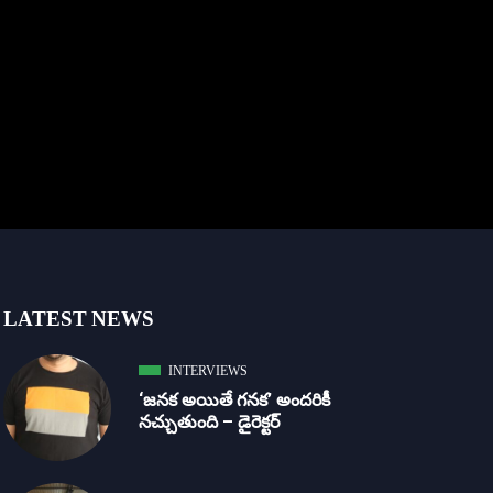
LATEST NEWS
INTERVIEWS
‘జ‌న‌క అయితే గ‌న‌క‌’ అందరికీ
నచ్చుతుంది – డైరెక్ట‌ర్