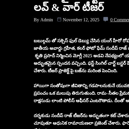
లవ్ & వార్ టీజర్‌
By
Admin
November 12, 2025
0 Comme
బబుల్గమ్ తో సక్సెస్ ఫుల్ డెబ్యు చేసిన యంగ్ హీరో రో
జాతీయ అవార్డు గ్రహీత, కలర్ ఫోటో ఫేమ్ సందీప్ రాజ్ దర్శ
కృతి ప్రసాద్ నిర్మించిన మోగ్లీ 2025 అడవి నేపథ్యంలో యూ
అద్భుతమైన స్పందన వచ్చింది. ఫస్ట్ సింగిల్ చార్ట్ బస్టర
చేశారు. టీజర్ ప్రాజెక్ట్ పై బజ్‌ను మరింత పెంచింది.
హాయిగా సంతోషంగా జీవితాన్ని గడపాలనుకునే యువకుడ
ప్రపంచం ఒక మలుపు తిరుగుతుంది. రామ–సీతల ప్రేమకథ
రాక్షసుడు లాంటి పోలీస్ ఆఫీసర్ ఎంటరౌతాడు. దీంత
దర్శకుడు సందీప్ రాజ్ టీజర్‌ను అద్భుతంగా కట్ చేశా
చూపుతూ ఆధునిక రామాయణలా ప్రజెంట్ చేశారు. ఫారెస్ట