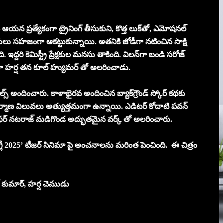
న ప్రత్యేకంగా ట్రైనింగ్ తీసుకుని, కొత్త లుక్‌తో, ఎమోషనల్
ైలాగులు సహజంగా ఆకట్టుకున్నాయి. అతనికి జోడీగా నటించిన సాక్షి
రి కెమిస్ట్రీ ప్రేక్షకుల మనసు తాకింది. విలన్‌గా బండి సరోజ్
వైవా హర్ష తన కూల్ హ్యుమర్ తో అలరించాడు.
 అందించారు. కాళాభైరవ అందించిన బ్యాక్‌గ్రౌండ్ స్కోర్ కథకు
ీ నిర్మాణ విలువలు అత్యుత్తమంగా ఉన్నాయి. ఎడిటర్ కోదాటి పవన్
ియోగ్రాఫర్ నటరాజ్ మడిగొండ అద్భుతమైన వర్క్ తో అలరించారు.
‘మోగ్లీ 2025’ టీజర్‌ సినిమా పై అంచనాలను మరింత పెంచింది. ఈ చిత్రం
్ కుమార్, హర్ష చెముడు