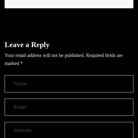
Leave a Reply
Your email address will not be published.
Required fields are
marked
*