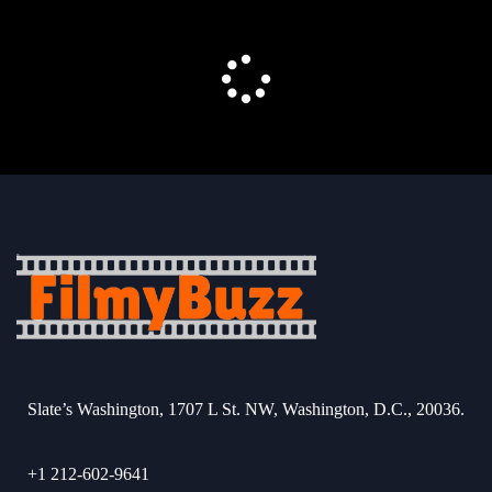
Slate’s Washington, 1707 L St. NW, Washington, D.C., 20036.
+1 212-602-9641