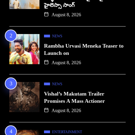
హైలెస్సా సాంగ్
August 8, 2026
NEWS
Rambha Urvasi Meneka Teaser to
Launch on
August 8, 2026
NEWS
Vishal’s Makutam Trailer
Promises A Mass Actioner
August 8, 2026
ENTERTAINMENT