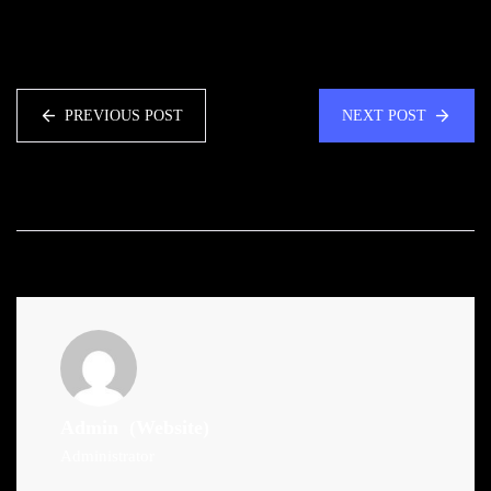
PREVIOUS POST
NEXT POST
Admin
(Website)
Administrator