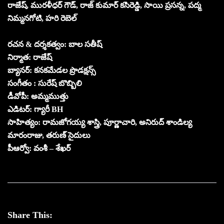
రాజేష్, మురళీధర్ గౌడ్, రాజ్ కుమార్ కసిరెడ్డి, సాయి ప్రసన్న, పద్మ
నిమ్మనగోటి, హరి రెబెల్
రచన & దర్శకత్వం: బాల సతీష్
నిర్మాత: రాజేష్
బ్యానర్: కనకమేడల ప్రొడక్షన్స్
సంగీతం : సురేష్ బొబ్బిలి
డీవోపీ: అమ్మముత్తు
ఎడిటర్: గ్యారీ BH
సాహిత్యం: రామజోగయ్య శాస్త్రి, పూర్ణాచారి, అనిరుద్ శాండిల్య
మారంరాజు, తరుణ్ సైదులు
పీఆర్వో: వంశీ – శేఖర్
Share This: