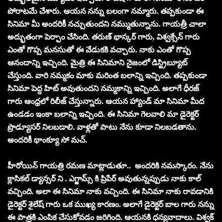
పోరాటమే చేశారు. ఆయన నన్ను బలంగా నమ్మారు. తప్పకుండా ఈ
సినిమా మీ అందరికీ నచ్చుతుందని నమ్ముతున్నాను. గాయత్రీ చాలా
అద్భుతంగా పెర్ఫాం చేసింది. తరుణ్ భాస్కర్ గారు, విశ్వక్సేన్ గారు
ఎంతో గొప్ప మనసుతో ఈ వేడుకకి వచ్చారు. నాకు ఎంతో గొప్ప
ఆనందాన్ని ఇచ్చింది. మైత్రి ఈ సినిమాని నైజంలో డిస్ట్రిబ్యూట్
చేస్తుంది. వారి నమ్మకం మాకు మరింత బలాన్ని ఇచ్చింది. తప్పకుండా
సినిమా పెద్ద హిట్ అవుతుందని నమ్మకాన్ని ఇచ్చింది. అలాగే ధీరజ్
గారు ఆంధ్రలో రిలీజ్ చేస్తున్నారు. ఆయన హ్యాండ్ మా సినిమా మీద
ఉండడం ఇంకా బలాన్ని ఇచ్చింది. ఈ సినిమా గెలవాలి మా డైరెక్టర్
ప్రొడ్యూసర్ నిలబడాలి. వాళ్లతో పాటు నేను కూడా నిలబడతాను.
అందరికీ థాంక్యూ సో మచ్.
హీరోయిన్ గాయత్రి రమణ మాట్లాడుతూ.. అందరికి నమస్కారం. నేను
క్లాసికల్ డ్యాన్సర్ ని . ఎగ్జామ్స్ కి ప్రిపేర్ అవుతున్నప్పుడు నాకు కాల్
వచ్చింది. అలా ఈ సినిమా నాకు వచ్చింది. ఈ సినిమా నాకు రావడానికి
డైరెక్టర్ శైలేష్ గారు ఒక ముఖ్య కారణం. అలాగే డైరెక్టర్ బాల గారు నన్ను
ఈ పాత్రకి ఎంపిక చేసుకోవడం జరిగింది. ఆయనకి ధన్యవాదాలు. విశ్వక్