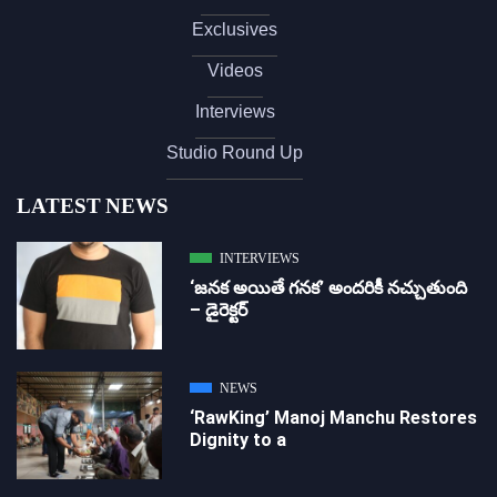
Exclusives
Videos
Interviews
Studio Round Up
LATEST NEWS
INTERVIEWS
‘జ‌న‌క అయితే గ‌న‌క‌’ అందరికీ నచ్చుతుంది
– డైరెక్ట‌ర్
NEWS
‘RawKing’ Manoj Manchu Restores
Dignity to a