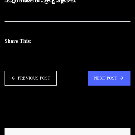
సుష్మిత కొణిదెల ఈ చిత్రాన్ని నిర్మించారు.
Share This:
PREVIOUS POST
NEXT POST