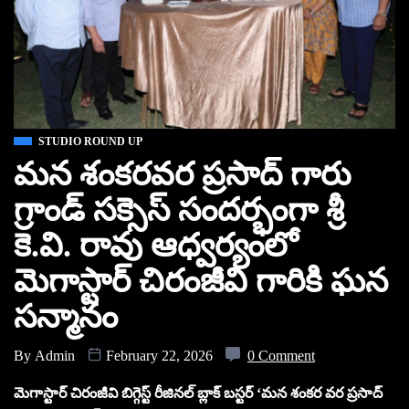
STUDIO ROUND UP
మన శంకరవర ప్రసాద్ గారు
గ్రాండ్ సక్సెస్ సందర్భంగా శ్రీ
కె.వి. రావు ఆధ్వర్యంలో
మెగాస్టార్ చిరంజీవి గారికి ఘన
సన్మానం
By
Admin
February 22, 2026
0 Comment
మెగాస్టార్ చిరంజీవి బిగ్గెస్ట్ రీజినల్ బ్లాక్ బస్టర్ ‘మన శంకర వర ప్రసాద్