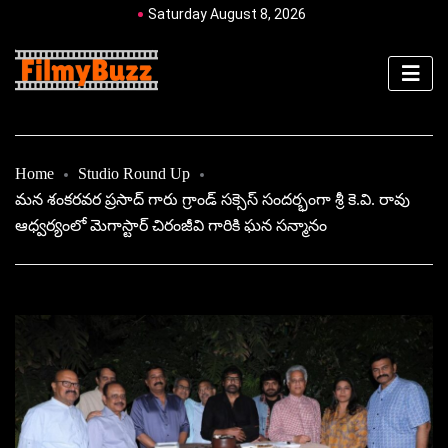
Saturday August 8, 2026
Home
Studio Round Up
మన శంకరవర ప్రసాద్ గారు గ్రాండ్ సక్సెస్ సందర్భంగా శ్రీ కె.వి. రావు
ఆధ్వర్యంలో మెగాస్టార్ చిరంజీవి గారికి ఘన సన్మానం