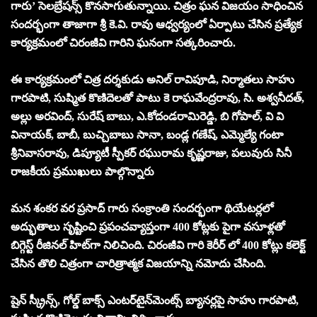
గారు’ సెలబ్రేషన్స్ కొనసాగుతున్నాయి. చిత్రం ఘన విజయం సాధించిన
సందర్భంగా తాజాగా శ్రీ కె.వి. రావు ఆధ్వర్యంలో ఏర్పాటు చేసిన ప్రత్యేక
కార్యక్రమంలో చిరంజీవి గారిని ఘనంగా సత్కరించారు.
ఈ కార్యక్రమంలో చిత్ర దర్శకుడు అనిల్ రావిపూడి, నిర్మాతలు సాహు
గారపాటి, సుష్మిత కొణిదెలతో పాటు కె రాఘవేంద్రరావు, సి. అశ్వనీదత్,
అల్లు అరవింద్, సురేష్ బాబు, ఎ.కోదండరామిరెడ్డి, బి గోపాల్, వి వి
వినాయక్, బాబీ, బుచ్చిబాబు సానా, బండ్ల గణేష్, ఎమ్మెల్యే గంటా
శ్రీనివాసరావు, డిప్యూటీ స్పీకర్‌ రఘురామ కృష్ణరాజు, పలువురు సినీ
రాజకీయ ప్రముఖులు పాల్గొన్నారు
మన శంకర వర ప్రసాద్ గారు సంక్రాంతి సందర్భంగా థియేటర్లలో
అద్భుతాలు సృష్టించి ప్రపంచవ్యాప్తంగా 400 కోట్లకు పైగా వసూళ్లతో
బిగ్గెస్ట్ రీజినల్ హిట్‌గా నిలిచింది. చిరంజీవి గారి కెరీర్ లో 400 కోట్లు కలెక్ట్
చేసిన తొలి చిత్రంగా చారిత్రాత్మక విజయాన్ని నమోదు చేసింది.
షైన్ స్క్రీన్స్, గోల్డ్ బాక్స్ ఎంటర్‌టైన్‌మెంట్స్ బ్యానర్లపై సాహు గారపాటి,