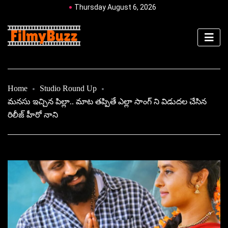
Thursday August 6, 2026
Home
Studio Round Up
మనసు ఇచ్చిన పిల్లా.. మాట తప్పితే ఎల్లా సాంగ్ ని విడుదల చేసిన
రిలీజ్ హీరో నాని