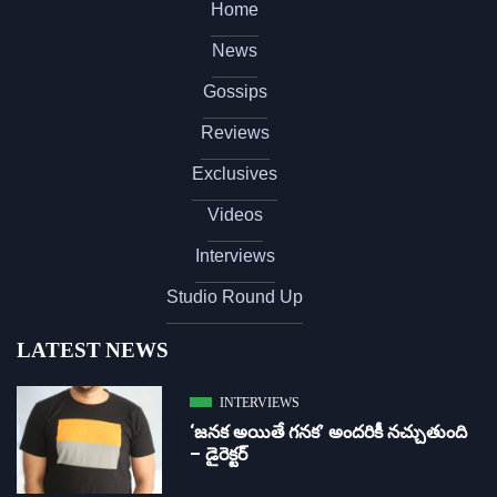
Home
News
Gossips
Reviews
Exclusives
Videos
Interviews
Studio Round Up
LATEST NEWS
INTERVIEWS
‘జ‌న‌క అయితే గ‌న‌క‌’ అందరికీ నచ్చుతుంది
– డైరెక్ట‌ర్