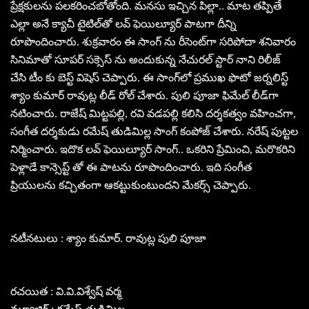
ప్రేక్షకులను పలకరించబోతోంది. మనసు ఇచ్చిన పిల్లా.. మాట తప్పితే
ఎల్లా అనే క్యాచీ టైటిల్‌తో లవ్ ఫెయిల్యూర్ పాటగా దీన్ని
రూపొందించారు. శుక్రవారం ఈ సాంగ్ ను రీసెంట్‌గా సరిపోదా శనివారం
సినిమాతో సూపర్ సక్సెస్ ను అందుకున్న నేచురల్ స్టార్ నాని రిలీజ్
చేసి టీం కు బెస్ట్ విషెస్ చెప్పారు. ఈ సాంగ్‌లో ప్రముఖ ఫొటో జర్నలిస్ట్
శ్యాం కుమార్ రావుట్ల లీడ్ రోల్‌ చేశారు. పులి పూజా ఫిమేల్ లీడ్‌గా
నటించారు. రాజేష్ మిట్టపల్లి, రవి వడపల్లి కలిసి దర్శకత్వం వహించగా,
సంగీత దర్శకుడు రమేష్ తుడిమిల్ల సాంగ్ కంపోజ్ చేశారు. నరేష్ పుట్టల
నిర్మించారు. ఇదొక లవ్ ఫెయిల్యూర్ సాంగ్.. ఒకరిని ప్రేమించి, మరొకరిని
పెళ్లాడే కాన్సెప్ట్ తో ఈ పాటను రూపొందించారు. ఇది సంగీత
ప్రియులను కచ్చితంగా ఆకట్టుకుంటుందని మేకర్స్ చెప్పారు.
నటీనటులు : శ్యాం కుమార్. రావుట్ల పులి పూజా
రచయిత : వి.వి.విశ్వేష్ వర్మ