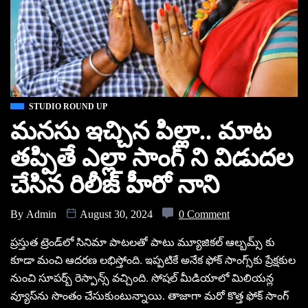
STUDIO ROUND UP
మనసు ఇచ్చిన పిల్లా.. మాట
తప్పితే ఎల్లా సాంగ్ ని విడుదల
చేసిన రిలీజ్ హీరో నాని
By
Admin
August 30, 2024
0 Comment
ప్రస్తుత ట్రెండ్‌లో సినిమా పాటలతో పాటు మ్యూజికల్ ఆల్బమ్స్‌ కు
కూడా మంచి ఆదరణ లభిస్తోంది. ఇప్పటికే అనేక ఫోక్ సాంగ్స్‌కు ప్రేక్షకుల
నుంచి సూపర్బ్ రెస్పాన్స్ వచ్చింది. సోషల్ మీడియాలో మిలియన్ల
వ్యూస్‌ను సొంతం చేసుకుంటున్నాయి. తాజాగా మరో కొత్త ఫోక్ సాంగ్‌