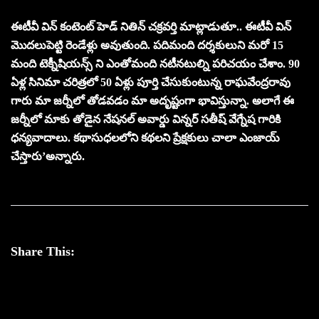
ఈటీవీ విన్ కంటెంట్ హెడ్ నితిన్ చక్రవర్తి మాట్లాడుతూ.. ఈటీవీ విన్
మొదలుపెట్టి రెండేళ్లు అవుతుంది. పదిమంది దర్శకులుని మరో 15
మంది టెక్నీషియన్స్ ని ఎంతోమంది నటీనటుల్ని పరిచయం చేశాం. 90
ఏళ్ల సినిమా చరిత్రలో 50 ఏళ్లు పూర్తి చేసుకుంటున్న రాఘవేంద్రరావు
గారు మా జర్నీలో తోడవడం మా అదృష్టంగా భావిస్తున్నా. అలాగే ఈ
జర్నీలో మాకు తోడైన నేషనల్ అవార్డు విన్నర్ సతీష్ వేగ్నేష గారికి
ధన్యవాదాలు. కథాసుధలలోని కథలని ప్రేక్షకులు చాలా ఎంజాయ్
చేస్తారు’అన్నారు.
Share This: