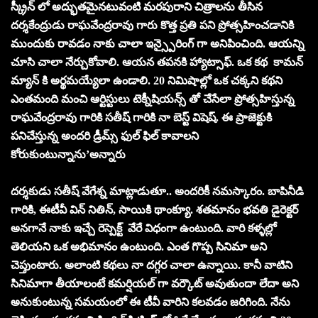
స్క్రీన్ లో అద్భుతమైనటువంటి మరపురాని చిత్రాలను తీసిన
దర్శకేంద్రుడు రాఘవేంద్రరావు గారు కొత్త ప్రతి పని ప్రోత్సహించడానికి
ముందుకు రావడం నాకు చాలా ఇన్స్పైరింగ్ గా అనిపించింది. ఆయన్ని
చూసి చాలా నేర్చుకోవాలి. ఆయన తపనకి హ్యాట్సాఫ్. ఒక కథ కామన్
మ్యాన్ కి అర్థమయ్యేలా ఉండాలి. 20 నిమిషాల్లో ఒక చక్కని కథని
ఎంతమంది మంచి ఆర్టిస్టులు టెక్నీషియన్స్ తో చేసేలా ప్రోత్సహిస్తున్న
రాఘవేంద్రరావు గారికి సతీష్ గారికి నా బెస్ట్ విషెష్. ఈ ప్రాజెక్టుకి
పనిచేస్తున్న అందరి డ్రీమ్స్ ఫుల్ ఫిల్ కావాలని
కోరుకుంటున్నాను’అన్నారు
దర్శకుడు సతీష్ వేగేశ్న మాట్లాడుతూ.. అందరికీ నమస్కారం. బాపినీడి
గారికి, ఈటీవీ విన్ నితిన్, సాయికి థాంక్యూ. శతమానం భవతి డైరెక్టర్
అనగానే నాకు ఇచ్చే రెస్పెక్ట్ వేరే విధంగా ఉంటుంది. వారి కళ్ళల్లో
తెలియని ఒక అభిమానం ఉంటుంది. ఎంత గొప్ప సినిమా అని
చెప్తుంటారు. అలాంటి కథలు నా దగ్గర చాలా ఉన్నాయి. కానీ వాటిని
సినిమాగా తీయాలంటే కమర్షియల్ గా వర్కౌట్ అవుతుందా లేదా అని
అనుకుంటున్న సమయంలో ఈ టీవీ వారిని కలవడం జరిగింది. నేను