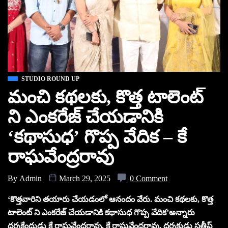
STUDIO ROUND UP
మంచి కథలకు, కొత్త టాలెంట్
ని ఎంకరేజ్ చేయడానికి
‘కథాసుధ’ గొప్ప వేదిక – కే
రాఘవేంద్రరావు
By
Admin
March 29, 2025
0 Comment
‘కొత్తవారిని తయారు చేయడంలో ఆనందం వేరు. మంచి కథలకు, కొత్త
టాలెంట్ ని ఎంకరేజ్ చేయడానికి కథాసుధ గొప్ప వేదిక’అన్నారు
దర్శకేంద్రుడు కే రాఘవేంద్రరావు. కే రాఘవేంద్రరావు, దర్శకుడు సతీష్