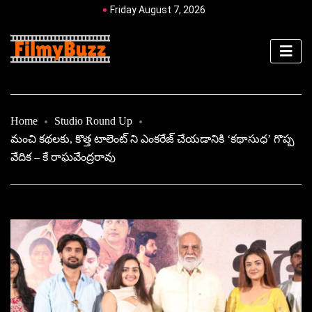
Friday August 7, 2026
Home
Studio Round Up
మంచి కథలకు, కొత్త టాలెంట్ ని ఎంకరేజ్ చేయడానికి ‘కథాసుధ’ గొప్ప
వేదిక – కే రాఘవేంద్రరావు