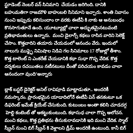
స్టూడెంట్ నెంబర్ వన్ సినిమాని చేయడం జరిగింది. దానికి
బహుమతిగా రాజమౌళి బాహుబలి సినిమాని ఇచ్చారు. శాంతి నివాసం
నుంచి ఇప్పుడు కలిసుందాం రా వరకు ఈటీవీ కి నాకు ఆ అనుబంధం
కొనసాగుతూనే ఉంది. యూట్యూబ్లో చాలా అద్భుతమైనటువంటి
ప్రతిభావంతులు ఉన్నారు. మంచి డైలాగ్స్ కథలు రాసిన వారిని సెలెక్ట్
చేసాం. కొత్తవారిని తయారు చేయడంలో ఆనందం వేరు. ఇందులో
నాలుగు ముఫ్ఫై నిమిషాల నిడివి గల సినిమాలు 17 రోజుల్లో తీశాం.
కొత్త టాలెంట్ ని ఎంకరేజ్ చేయడానికి కథా సుధా గొప్ప వేదిక. కొత్త
దర్శకులు రచయితలు నటీనటులు దీంతో పరిచయం కావడం చాలా
ఆనందంగా వుంది’అన్నారు
బ్లాక్ బస్టర్ డైరెక్టర్ అనిల్ రావిపూడి మాట్లాడుతూ.. అందరికీ
నమస్కారం. ప్రారంభమైన యాడాదిలోనే ఈటీవీ విన్ తనకంటూ ఒక
డిఫరెంట్ ఇమేజ్ క్రియేట్ చేసుకుంది. కుటుంబం అంతా కలిసి చూడదగ్గ
హెల్ది కంటెంట్ తో ఆకట్టుకుంటుంది. కథాసుధ చాలా గొప్ప ఆలోచన.
మంచి కథలు, కొత్త ప్రతిభను తీసుకురావడానికి ఇది మంచి వేదిక. స్మాల్
స్క్రీన్ నుంచి బిగ్ స్క్రీన్ కి వెళ్లాలని డ్రీమ్ అందరికీ ఉంటుంది. కానీ బిగ్