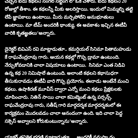
చెప్పిన ఐదు కథలని సింగిల్ సిట్టింగ్ లో ఓకే చేశారు. ఐదు కథలని 20
రోజుల్లో తీశాం. ఈ కథలన్నీ మీకు అలరిస్తాయి. ఇందులో మిమ్మల్ని తట్టి
లేపే జ్ఞాపకాలు ఉంటాయి. మీరు మర్చిపోలేని అనుభూతులు
ఉంటాయి. మా టీమ్ అందరికీ థాంక్యు. ఈ అవకాశం ఇచ్చిన ఈటీవీ
వారికి కృతజ్ఞతలు’అన్నారు.
డైరెక్టర్ బివిఎస్ రవి మాట్లాడుతూ.. కమర్షియల్ సినిమా పితామహుడు
కే రాఘవేంద్రరావు గారు. ఆయన కథల్లో గొప్ప డ్రామా ఉంటుంది.
నేర్చుకోవడానికి చాలా విషయాలు ఉంటాయి. సినిమా ఎంత నిడివి
ఉన్న కథ 20 నిమిషాలే ఉంటుంది. అలాంటి కథలని కథాసుధగా
తీసుకురావడం ఈటీవీ వారి గొప్ప ప్రయోగం. ఈనాడు అంటేనే మంచి
కథలు. ఉషాకిరణ్ మూవీస్ ద్వారా ఎన్నో మంచి కథలు ప్రేక్షకులకు
చూపించారు. నితిన్ సాయి చాలా కమిట్మెంట్ ఉన్న పర్సన్స్.
రాఘవేంద్రరావు గారు, సతీష్ గారి మార్గదర్శక మార్గదర్శకంలో ఈ
కార్యక్రమం మొదలవడం చాలా ఆనందంగా ఉంది. ఇది చాలా పెద్ద
సక్సెస్ అవ్వాలని కోరుకుంటున్నాను’అన్నారు.
యాక్టర్ తనికెళ్ల భరణి మాట్లాడుతూ…. అందరికీ నమస్కారం.