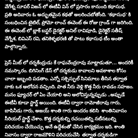
వేగేశ్న సూపర్ విజన్ లో ఈటీవీ విన్ లో ప్రసారం కానుంది కథాసుధ.
ప్రతి అదివారం ఓ అద్భుతమైన కథతో అలరించబోతోంది. ‘కథాసుధ’ కి
సంబధించిన టైటిల్, ప్రోమో లాంచ్ ఈవెంట్ ఈ రోజు గ్రాండ్ గా జరిగింది.
ఈ ఈవెంట్ లో బ్లాక్ బస్టర్ డైరక్టర్ అనిల్ రావిపూడి, డైరెక్టర్ సతీష్
వేగ్నేశ, బివిఎస్ రవి, తనికెళ్ళభరణి తో పాటు కథాసుధ టీం అంతా
పాల్గొన్నారు.
ప్రెస్ మీట్ లో దర్శకేంద్రుడు కే రాఘవేంద్రరావు మాట్లాడుతూ… అందరికీ
నమస్కారం. బిగినింగ్ డేస్ లో దర్శకుడు కావాలని అవకాశాల కోసం
చాలా ఇబ్బంది పడతాం. ఎన్నో సక్సెస్ఫుల్ సినిమాలు తీసిన తర్వాత
నాకు ఒక ఆలోచన వచ్చింది. పాత నీరు వెళ్లి కొత్త నీరు రావడం సహజం.
మనం ఫ్యూచర్ లో ఏం చేయాలి అని ఆలోచిస్తున్నప్పుడు ..అప్పుడే
ఈటీవీ కూడా స్టార్ట్ అయింది. ఈటీవీ ద్వారా రామోజీరావు గారు,
బాపినీడు గారు, అజయ్ శాంతి గారు అందరం కలిసి శాంతినివాసం
సీరియల్ స్టార్ట్ చేశాం. కొత్త దర్శకుల్ని రచయితల్ని నటీనటుల్ని
పరిచయం చేయొచ్చు అనే ఉద్దేశంతో చేసిన కార్యక్రమం ఇది. శాంతి
నివాసం ద్వారా రాజమౌళిని పరిచయచేసి తర్వాత దర్శకుడిగా