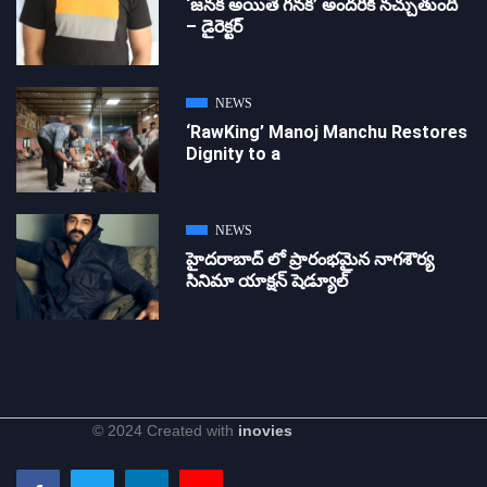
‘జ‌న‌క అయితే గ‌న‌క‌’ అందరికీ నచ్చుతుంది
– డైరెక్ట‌ర్
NEWS
‘RawKing’ Manoj Manchu Restores
Dignity to a
NEWS
హైదరాబాద్ లో ప్రారంభమైన నాగశౌర్య
సినిమా యాక్షన్ షెడ్యూల్
© 2024 Created with
inovies