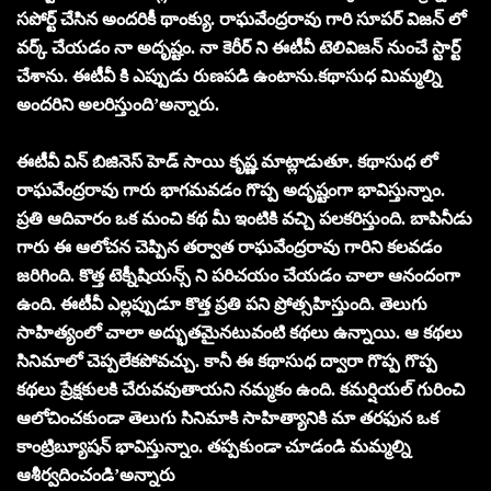
సపోర్ట్ చేసిన అందరికీ థాంక్యు. రాఘవేంద్రరావు గారి సూపర్ విజన్ లో
వర్క్ చేయడం నా అదృష్టం. నా కెరీర్ ని ఈటీవీ టెలివిజన్ నుంచే స్టార్ట్
చేశాను. ఈటీవీ కి ఎప్పుడు రుణపడి ఉంటాను.కథాసుధ మిమ్మల్ని
అందరిని అలరిస్తుంది’అన్నారు.
ఈటీవీ విన్ బిజినెస్ హెడ్ సాయి కృష్ణ మాట్లాడుతూ. కథాసుధ లో
రాఘవేంద్రరావు గారు భాగమవడం గొప్ప అదృష్టంగా భావిస్తున్నాం.
ప్రతి ఆదివారం ఒక మంచి కథ మీ ఇంటికి వచ్చి పలకరిస్తుంది. బాపినీడు
గారు ఈ ఆలోచన చెప్పిన తర్వాత రాఘవేంద్రరావు గారిని కలవడం
జరిగింది. కొత్త టెక్నీషియన్స్ ని పరిచయం చేయడం చాలా ఆనందంగా
ఉంది. ఈటీవీ ఎల్లప్పుడూ కొత్త ప్రతి పని ప్రోత్సహిస్తుంది. తెలుగు
సాహిత్యంలో చాలా అద్భుతమైనటువంటి కథలు ఉన్నాయి. ఆ కథలు
సినిమాలో చెప్పలేకపోవచ్చు. కానీ ఈ కథాసుధ ద్వారా గొప్ప గొప్ప
కథలు ప్రేక్షకులకి చేరువవుతాయని నమ్మకం ఉంది. కమర్షియల్ గురించి
ఆలోచించకుండా తెలుగు సినిమాకి సాహిత్యానికి మా తరఫున ఒక
కాంట్రిబ్యూషన్ భావిస్తున్నాం. తప్పకుండా చూడండి మమ్మల్ని
ఆశీర్వదించండి’అన్నారు