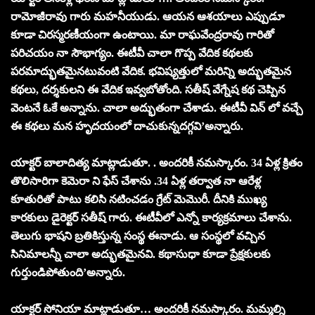
రామోజీరావు గారు మహనీయుడు. ఆయన ఆశయాలు ఎప్పుడూ
కూడా చిరస్మరణీయంగా ఉంటాయి. మా రాఘవేంద్రరావు గారితో
పరిచయం నా సౌభాగ్యం. ఈటీవీ చాలా గొప్ప వేదిక కథలకు
పరమాద్భుతమైనటువంటి వేదిక. భవిష్యత్తులో మరిన్ని అద్భుతమైన
కథలు, దర్శకులని ఈ వేదిక ఇవ్వబోతోంది. సతీష్ వేగ్నేష కథ చెప్పిన
వెంటనే ఓకే అన్నాను. చాలా అద్భుతంగా చేశాడు. ఈటీవీ విన్ లో వచ్చే
ఈ కథలు మన హృదయంలో దాచుకున్నదగ్గవి’అన్నారు.
యాక్టర్ బాలాదిత్య మాట్లాడుతూ. . అందరికీ నమస్కారం. 34 ఏళ్ల క్రితం
తొలిసారిగా కెమెరా ని ఫేస్ చేశాను .34 ఏళ్ల తర్వాత నా ఆరేళ్ల
కూతురితో పాటు కలిసి నటించడం గ్రేట్ మెమొరీ. దీనికి ముఖ్య
కారకులు డైరెక్టర్ సతీష్ గారు. ఈటీవీలో ఎన్నో కార్యక్రమాలు చేశాను.
తెలుగు భాషని బ్రతికిస్తున్న సంస్థ ఈనాడు. ఆ సంస్థలో వచ్చిన
సినిమాలన్నీ చాలా అద్భుతమైనవి. కథాసుధా కూడా ప్రేక్షకులకు
గుర్తుండిపోతుంది’అన్నారు.
యాక్టర్ సోనియా మాట్లాడుతూ… అందరికీ నమస్కారం. మమ్మల్ని