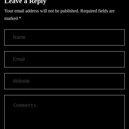
Leave a Reply
Your email address will not be published.
Required fields are
marked
*