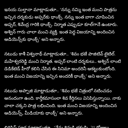
ఇనయ సుల్తానా మాట్లాడుతూ.. ‘నన్ను నమ్మి ఇంత మంచి పాత్రను
ఇచ్చిన దర్శకుడు అప్సర్‌కు థాంక్స్. నన్ను ఇంత బాగా చూపించిన
అప్సర్, శివేంద్ర గారికి థాంక్స్. నిర్మాత ఎప్పుడూ కూల్‌గానే ఉంటారు.
అశ్విన్ గారు చాలా మంచి వ్యక్తి. ఇంత పెద్ద విజయాన్ని అందించిన
ఆడియెన్స్‌కు థాంక్స్’ అని అన్నారు.
నటుడు కాశీ విశ్వనాథ్ మాట్లాడుతూ.. ‘శివం భజే పాజిటివ్ టైటిల్.
మహేశ్వరరెడ్డి మంచి నిర్మాత. అప్సర్ లాంటి దర్శకులు.. అశ్విన్ లాంటి
డెడికేటెడ్ హీరో కలిసి చేసిన ఈ సినిమా అందరినీ ఆకట్టుకుంటోంది.
ఇంత మంచి విజయాన్ని ఇచ్చిన అందరికీ థాంక్స్’ అని అన్నారు.
నటుడు అప్పాజి మాట్లాడుతూ.. ‘శివం భజే చిత్రంలో నటించడం
ఆనందంగా ఉంది. కార్తీకమాసంలా శివ కీర్తినలు వినిపిస్తున్నాయి. నాకు
చాలా చక్కని పాత్ర లభించింది. ఇంత మంచి విజయాన్ని అందించిన
ఆడియెన్స్, మీడియాకు థాంక్స్’ అని అన్నారు.
లిరిసిస్ట్ పూర్ణ మాట్లాడుతూ.. ‘నేను శివుడి భక్తుడ్ని. 21 రోజులు