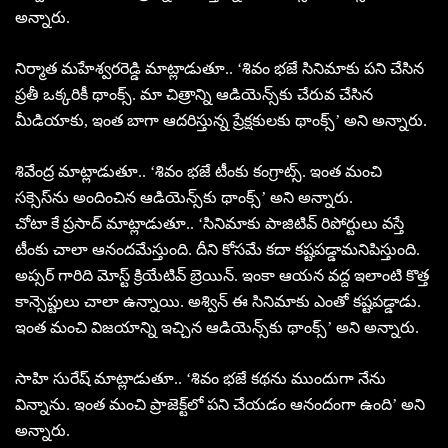
అన్నారు.
నిర్మాత మహేశ్వరరెడ్డి మాట్లాడుతూ.. ‘శివం భజే సినిమాకు పని చేసిన
ప్రతీ ఒక్కరికీ థాంక్స్. మా చిత్రాన్ని ఆడియెన్స్‌కు చేరువ చేసిన
మీడియాకు, ఇంత బాగా ఆదరిస్తున్న ప్రేక్షకులకు థాంక్స్’ అని అన్నారు.
శివేంద్ర మాట్లాడుతూ.. ‘శివం భజే టీంకు కంగ్రాట్స్. ఇంత మంచి
సక్సెస్‌ను అందించిన ఆడియెన్స్‌కు థాంక్స్’ అని అన్నారు.
చోటా కే ప్రసాద్ మాట్లాడుతూ.. ‘సినిమాకు పాజిటివ్ రిపోర్టులు వస్తే
టీంకు చాలా ఆనందమేస్తుంది. దీని కోసమే కదా కష్టపడ్డామనిపిస్తుంది.
అప్సర్ గారిది మోస్ట్ క్రియేటివ్ బ్రెయిన్. ఇంకా ఆయన వద్ద ఇలాంటి కొత్త
కాన్సెప్టులు చాలా ఉన్నాయి. అశ్విన్ ఈ సినిమాకు ఎంతో కష్టపడ్డాడు.
ఇంత మంచి విజయాన్ని ఇచ్చిన ఆడియెన్స్‌కు థాంక్స్’ అని అన్నారు.
సాహి సురేష్ మాట్లాడుతూ.. ‘శివం భజే కథను ముందుగా నేను
విన్నాను. ఇంత మంచి ప్రాజెక్ట్‌లో పని చేయడం ఆనందంగా ఉంది’ అని
అన్నారు.