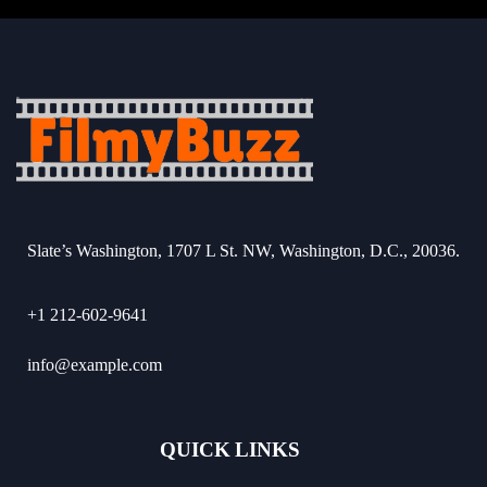
Slate’s Washington, 1707 L St. NW, Washington, D.C., 20036.
+1 212-602-9641
info@example.com
QUICK LINKS