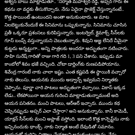
అశ్విన్ బాబు మాట్లాడుతూ.. ‘నిర్మాత మహేశ్వర రెడ్డి, అప్సర్ గారు ఈ
కథను నా వద్దకు తీసుకొచ్చారు. నేను ఏదైనా ప్రాజెక్ట్ చేస్తున్నానంటే..
కొత్త పాయింట్ ఉంటుందని అంతా అనుకుంటారు. ఆ మాట
నిలబెట్టుకునేందుకే ఈ సినిమాను ఒప్పుకున్నాను. సినిమాను చూసిన
ప్రతీ ఒక్కరూ ప్రశంసలు కురిపిస్తున్నారు. ఇంటర్వెల్, క్లైమాక్స్ సీన్‌లకు
గూస్ బంప్స్ వస్తున్నాయని చెబుతున్నారు. శివుని ఆజ్ఞ లేనిదే చీమైనా
కుట్టదు అన్నట్టుగా.. అన్ని పాత్రలకు అందరూ అద్భుతంగా నటించారు.
సాహి సురేష్ గారితో రాజు గారి గది 1, 3 పని చేశాను. ఇప్పుడు మా
కాంబోలో శివం భజే వచ్చింది. చోటా డార్లింగ్‌కు రుణపడిపోయాను.
శివేంద్ర గారంటే నాకు చాలా ఇష్టం. ఎంత కష్టపడి ఈ స్థాయికి వచ్చారో
నాకు తెలుసు. ఆయనకు ముందు అడ్వాన్స్ ఇవ్వమని నిర్మాతకు
చెప్పాను. పూర్ణా చారి పాటలు అద్భుతంగా వచ్చాయి. వికాస్ ఇక్కడ
లేడు.. లేకపోయినా ఆయన గురించి మాట్లాడుతున్నామంటే అది
ఆయన పనితనం. మంచి పాటలు, ఆర్ఆర్ ఇచ్చారు. ముందు కథ
చెప్పినప్పుడు అప్సర్ ఎలా చేస్తారా? అని అనుకున్నాను. కానీ కామెడీ,
యాక్షన్ సీన్‌లకు మంచి అప్లాజ్ వస్తోంది. ఇలాంటి కొత్త కాన్సెప్ట్‌ను నాకు
ఇచ్చినందుకు థాంక్స్. నాకు నిర్మాత అంటే దేవుడితో సమానం.
ఆయనతో మరిన్ని చిత్రాలు చేయాలని అనుకుంటున్నాను. నేను