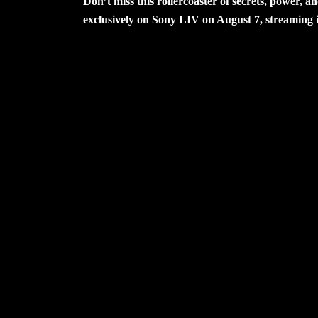
Don’t miss this rollercoaster of secrets, power,
exclusively on Sony LIV on August 7, streaming