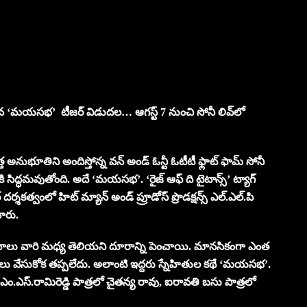
్చిన ‘మయసభ’ టీజర్ విడుదల… ఆగస్ట్ 7 నుంచి సోనీ లివ్‌లో
త్త అనుభూతిని అందిస్తోన్న వన్ అండ్ ఓన్టీ ఓటీటీ ఫ్లాట్ ఫామ్ సోనీ
ి సిద్ధమవుతోంది. అదే ‘మయసభ’. ‘రైజ్ ఆఫ్ ది టైటాన్స్’ ట్యాగ్
్ దర్శకత్వంలో హిట్ మ్యాన్ అండ్ ప్రూడోస్ ప్రొడక్షన్స్ ఎల్.ఎల్.పి
చారు.
్థానాలు వారి మధ్య తెలియని దూరాన్ని పెంచాయి. మానసికంగా ఎంత
ులు వేసుకోక తప్పలేదు. అలాంటి ఇద్దరు స్నేహితుల కథే ‘మయసభ’.
 ఎం.ఎస్.రామిరెడ్డి పాత్రలో చైతన్య రావు, ఐరావతి బసు పాత్రలో