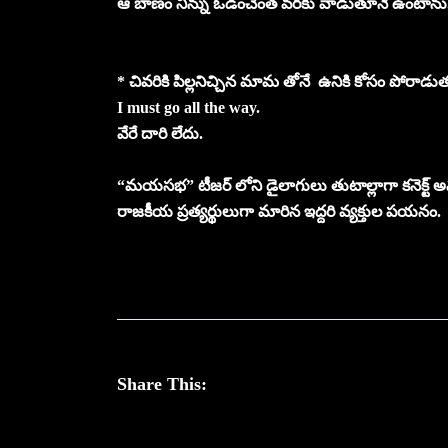
ఆ బాణం నిన్ను ఓడించేంత వరకు వాడుతూనే ఉంటాను
* చివరికి పిల్లనిచ్చిన మామ తోనే ఉనికి కోసం పోరాడుత
I must go all the way.
వేరే దారి లేదు.
“మయసభ” టీజర్ లోని డైలాగులు తుటాల్లాగా కనెక్ట్ అ
రాజకీయ ప్రత్యర్థులుగా మారిన ఇద్దరి వ్యక్తుల పయనం.
Share This: