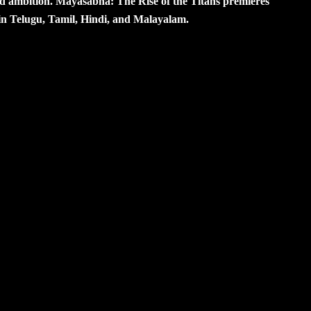
 and ambition. Mayasabha: The Rise of the Titans premieres
 in Telugu, Tamil, Hindi, and Malayalam.