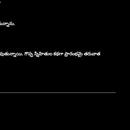
.
ున్నాను.
వుతున్నాయి. గొప్ప స్నేహితుల కథగా ప్రారంభమై తరువాత