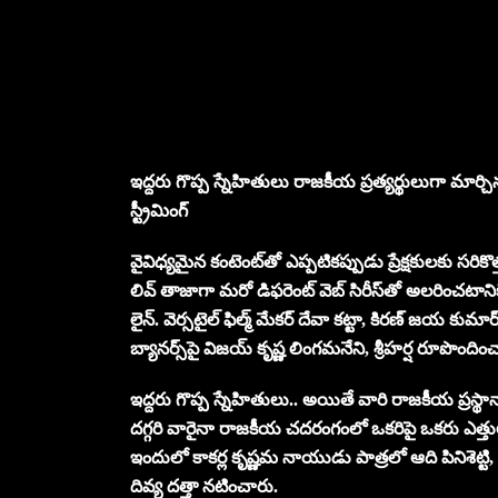
ఇద్దరు గొప్ప స్నేహితులు రాజకీయ ప్రత్యర్థులుగా మార
స్ట్రీమింగ్
వైవిధ్యమైన కంటెంట్‌తో ఎప్పటికప్పుడు ప్రేక్షకులకు సరికొ
లివ్ తాజాగా మరో డిఫరెంట్ వెబ్ సిరీస్‌తో అలరించటానిక
లైన్. వెర్సటైల్ ఫిల్మ్ మేకర్ దేవా కట్టా, కిరణ్ జయ కుమార
బ్యానర్స్‌పై విజయ్ కృష్ణ లింగమనేని, శ్రీహర్ష రూపొందిం
ఇద్దరు గొప్ప స్నేహితులు.. అయితే వారి రాజకీయ ప్రస
దగ్గరి వారైనా రాజకీయ చదరంగంలో ఒకరిపై ఒకరు ఎత్త
ఇందులో కాకర్ల కృష్ణమ నాయుడు పాత్రలో ఆది పినిశెట్టి,
దివ్య దత్తా నటించారు.