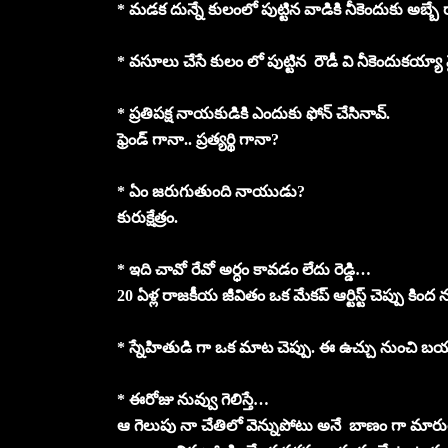
* మడక దున్నే కులంలో పుట్టిన వాడికి నీకెందుకు అబ్బ
* వసూలు చేసే కులం లో పుట్టిన రౌడీ వి నీకెందుకయ్యా 
* ప్రతిపక్ష నాయకుడికి ఎందుకు ఫోన్ చేసినావ్.
ఫ్రెండ్ గానా.. ప్రత్యర్థి గానా?
* ఏం జరుగుతుంది నాయుడు?
కురుక్షేత్రం.
* ఇది చావో రేవో అర్ధం కావడం లేదు రెడ్డి…
20 ఏళ్ల రాజకీయ జీవితం ఒక మేకప్ ఆర్టిస్ట్ చెప్పు కిం
* స్నేహితుడి గా ఒక మాట చెప్పు. ఈ ఉచ్చు నుంచ
* ఈరోజు నువ్వు గెలిస్తే…
ఆ గెలుపు నా చేతిలో వెన్నుపోటు అనే బాణం గా మారు