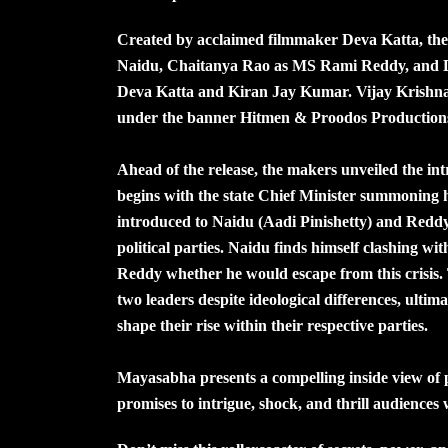
Created by acclaimed filmmaker Deva Katta, the 
Naidu, Chaitanya Rao as MS Rami Reddy, and Div
Deva Katta and Kiran Jay Kumar. Vijay Krishn
under the banner Hitmen & Proodos Production
Ahead of the release, the makers unveiled the intr
begins with the state Chief Minister summoning h
introduced to Naidu (Aadi Pinishetty) and Reddy
political parties. Naidu finds himself clashing with
Reddy whether he would escape from this crisis.
two leaders despite ideological differences, ulti
shape their rise within their respective parties.
Mayasabha presents a compelling inside view of po
promises to intrigue, shock, and thrill audiences 