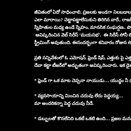
జీవితంలో ఏదో సాధించాలి, ప్రజలకు అండగా నిలబడాలనే 
ఎలా మారాయి? చెట్టాపట్టాలేసుకుని తిరిగిన వారే.. రా
స్నేహితుల మధ్య ఉండే స్నేహం, మానసిక సంఘర్షణ.. పొలి
ఆవిష్కరించిన వెబ్ సిరీస్ ‘మయసభ’. ఈ సిరీస్ సోనీ ల
స్ట్రీమింగ్ అవుతుంది. ఈసందర్భంగా శనివారం రోజున స
ప్రతి సన్నివేశంలో ఓ ఎమోషన్, ఫ్రెండ్ షిప్, ఎత్తుకు పై
దేవా కట్టా టీజర్‌లో అద్భుతంగా ఆవిష్కరించారు. ఇక డై
* ఫ్రెండ్ గా ఒక మాట చెప్పనా నాయుడు… యుద్ధం నీ ధ
* వ్యవసాయాన్ని మించిన చదువు లేదు పెద్దయ్య…
మా అందరికన్నా పెద్ద చదువు నీదే.
* డబ్బులతో కొనలేనిది ఒకటే ఒకటి ఉంది… ప్రజల మన