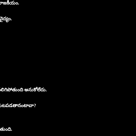
ే రాజకీయం.
వైద్యం.
ద నలిగిపోతుంది అనుకోలేదు.
ి బయటపడతానంటావా?
తుంది.