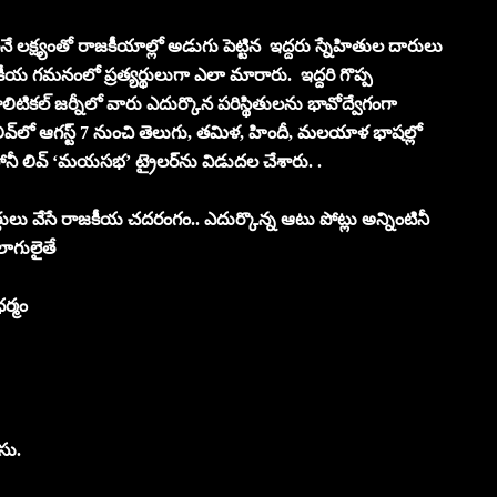
లక్ష్యంతో రాజకీయాల్లో అడుగు పెట్టిన ఇద్దరు స్నేహితుల దారులు
జకీయ గమనంలో ప్రత్యర్థులుగా ఎలా మారారు. ఇద్దరి గొప్ప
టికల్ జర్నీలో వారు ఎదుర్కొన పరిస్థితులను భావోద్వేగంగా
ివ్‌లో ఆగస్ట్ 7 నుంచి తెలుగు, తమిళ, హిందీ, మలయాళ భాషల్లో
ోనీ లివ్ ‘మయసభ’ ట్రైలర్‌ను విడుదల చేశారు. .
 ఎత్తులు వేసే రాజకీయ చదరంగం.. ఎదుర్కొన్న ఆటు పోట్లు అన్నింటినీ
లాగులైతే
ర్మం
సు.