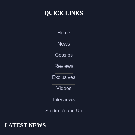
QUICK LINKS
Home
News
Gossips
Reviews
Exclusives
Videos
Interviews
Studio Round Up
LATEST NEWS