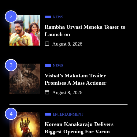
NEWS
Rambha Urvasi Meneka Teaser to
Launch on
August 8, 2026
NEWS
Vishal’s Makutam Trailer
Promises A Mass Actioner
August 8, 2026
ENTERTAINMENT
Korean Kanakaraju Delivers
Biggest Opening For Varun