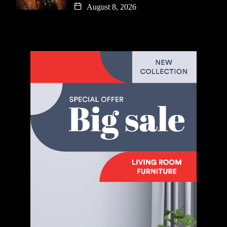
August 8, 2026