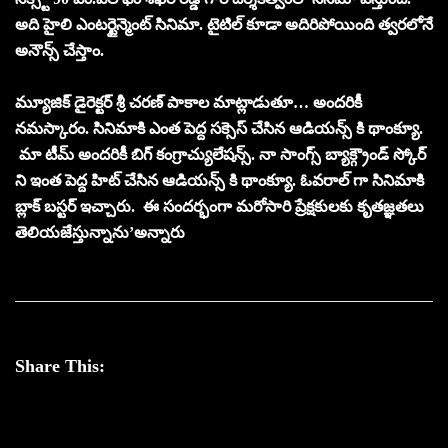
అది హైలి ఎంటర్టైన్మెంట్ సినిమా. టైటిల్ కూడా అదిరిపోయింది త్వరలోనే
అనౌన్స్ చేస్తాం.
మ్యూజిక్ డైరెక్టర్ శ్రీ చరణ్ పాకాల మాట్లాడుతూ… అందరికీ
నమస్కారం. సినిమాకి ఎంత పెద్ద సక్సెస్ చేసిన ఆడియన్స్ కి థాంక్యూ.
మా టీమ్ అందరికీ బిగ్ కంగ్రాచ్యులేషన్స్. నా సాంగ్స్ బ్యాక్గ్రౌండ్ స్కోర్
ని ఇంత పెద్ద హిట్ చేసిన ఆడియన్స్ కి థాంక్యూ. ఓవరాల్ గా సినిమాకి
బ్లాక్ బస్టర్ ఇచ్చారు. ఈ సందర్భంగా మరోసారి ప్రేక్షకులకు కృతజ్ఞతలు
తెలియజేస్తున్నాను’అన్నారు
Share This: