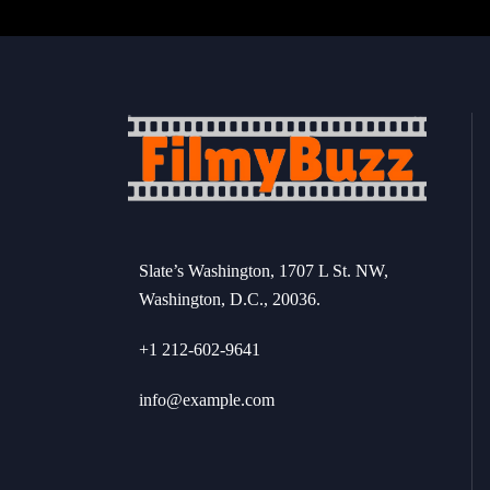
Slate’s Washington, 1707 L St. NW,
Washington, D.C., 20036.
+1 212-602-9641
info@example.com