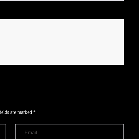
ields are marked
*