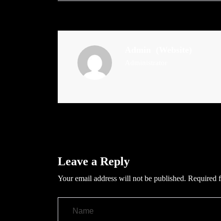
Admin
(Website)
Administrator
Leave a Reply
Your email address will not be published.
Required f