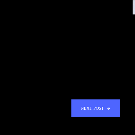
NEXT POST