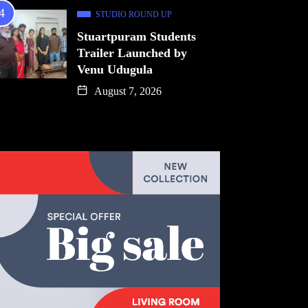
STUDIO ROUND UP
Stuartpuram Students
Trailer Launched by
Venu Udugula
August 7, 2026