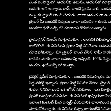
ఎంత ఇంపార్టెంటో ఆయనకు తెలుసు. ఆయనతో మాట్లాడిన
అడుగు అని అన్నారు. రామ్ లాంటి ఫ్రెండు నాకు ఉండడ
వచ్చి ఈ ట్రైలర్ లాంచ్ చేయడం చాలా ఆనందంగా ఉంది. 
ట్రైలర్ మీ అందరికీ నచ్చడం చాలా ఆనందంగా ఉంది. చా
అందరూ థియేటర్స్ లో చూడాలని కోరుకుంటున్నాను.
ప్రొడ్యూసర్ విజయ్ మాట్లాడుతూ… అందరికి నమస్కారం. మ
కాబోతోంది. ఈ సినిమాని ప్రాణం పెట్టి పనిచేశాం. అను
చూడబోతున్నాం. మా ట్రైలర్ లాంచ్ చేసిన రామ్ గారి
రావడం మాకు చాలా ఆనందాన్ని ఇచ్చింది. 100% చెప్తు
అందరం థియేటర్స్ లో కలుద్దాం.
డైరెక్టర్ ప్రవీణ్ మాట్లాడుతూ… అందరికి నమస్కారం. మ
పెద్ద సపోర్ట్ ఇచ్చారు. ప్రాణం పెట్టి సినిమా చేసాం. 
శుభం, సినిమా బండి ఒక జోనర్ సినిమాలు. ఇది మాత్రం ఒక 
ప్రాపర్ కమర్షియల్ సినిమా. ఈ సినిమాకి ఖచ్చితంగా పేర
ఇలాంటి కంటెంట్ మీద ఇన్వెస్ట్ చేయడానికి చాలామంది ప
చూడబోతున్నారు. ఈ సినిమా రివ్యూ బాగుంటేనే సినిమ