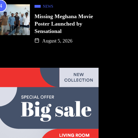
NEWS
Missing Meghana Movie
Poster Launched by
Sensational
August 5, 2026