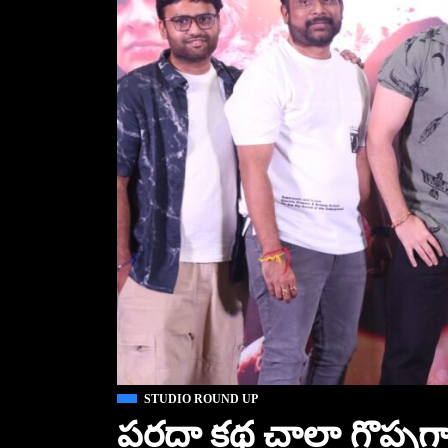
STUDIO ROUND UP
పరదా కథ చాలా గొప్పగ