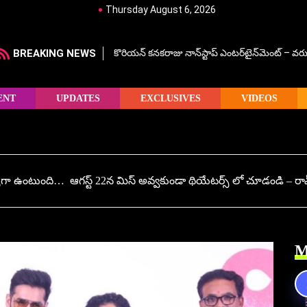
Thursday August 6, 2026
BREAKING NEWS
కొరియన్ కనకరాజు నాన్‌స్టాప్ ఎంటర్‌టైన్‌మెంట్ – వరు
ENT
UPDATES
EXCLUSIVES
VIDEOS
గా ఉంటుంది… ఆగస్ట్ 22న మిస్ అవ్వకుండా థియేటర్స్ లో చూడండి – రా
M