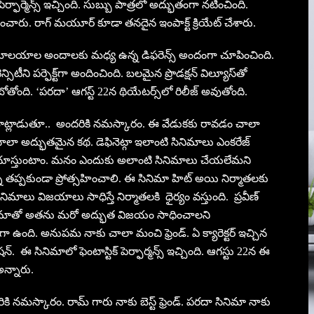
్ఫార్మెన్స్ ఇచ్చింది. సుబ్బు పాత్రలో అద్భుతంగా నటించింది.
ారు. రాగ్ మయూర్ కూడా తనదైన ఇంపాక్ట్ క్రియేట్‌ చేశారు.
ి, హిమాలయాల అందాలకు మధ్య ఉన్న డిఫరెన్స్ అందంగా చూపించింది.
న్సిటీని పర్ఫెక్ట్‌గా అందించింది. బలమైన ప్రొడక్షన్ విల్యూస్‌తో
బోతోంది. ‘పరదా’ ఆగస్ట్ 22న థియేటర్స్‌లో రిలీజ్ అవుతోంది.
ినేని మాట్లాడుతూ.. అందరికి నమస్కారం. ఈ వేడుకకు రావడం చాలా
చాలా అద్భుతమైన కథ. డెఫినెట్గా ఇలాంటి సినిమాలు ఎంకరేజ్
ు చూస్తుంటాం. మనం ఎందుకు అలాంటి సినిమాలు చేయలేమని
తల్ని తప్పకుండా ప్రోత్సహించాలి. ఈ సినిమా హిట్ అయి నిర్మాతలకు
ాలు విజయాలు సాధిస్తే నిర్మాతలకి ధైర్యం వస్తుంది. ప్రవీణ్
సినిమాతో అతను మరో అద్భుత విజయం సాధించాలని
ా ఉంది. అనుపమ నాకు చాలా మంచి ఫ్రెండ్. ఏ క్యారెక్టర్ ఇచ్చిన
 ఈ సినిమాలో ఫెంటాస్టిక్ పెర్ఫార్మన్స్ ఇచ్చింది. ఆగస్టు 22న ఈ
న్నారు.
మస్కారం. రామ్ గారు నాకు బెస్ట్ ఫ్రెండ్. పరదా సినిమా నాకు