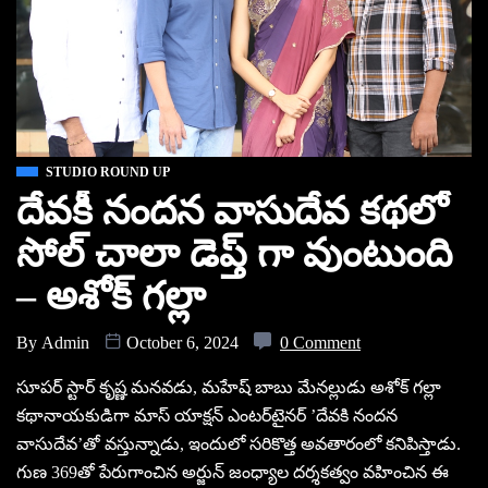
STUDIO ROUND UP
దేవకీ నందన వాసుదేవ కథలో
సోల్ చాలా డెప్త్ గా వుంటుంది
– అశోక్ గల్లా
By
Admin
October 6, 2024
0 Comment
సూపర్ స్టార్ కృష్ణ మనవడు, మహేష్ బాబు మేనల్లుడు అశోక్ గల్లా
కథానాయకుడిగా మాస్ యాక్షన్ ఎంటర్‌టైనర్ ’దేవకి నందన
వాసుదేవ’తో వస్తున్నాడు, ఇందులో సరికొత్త అవతారంలో కనిపిస్తాడు.
గుణ 369తో పేరుగాంచిన అర్జున్ జంధ్యాల దర్శకత్వం వహించిన ఈ