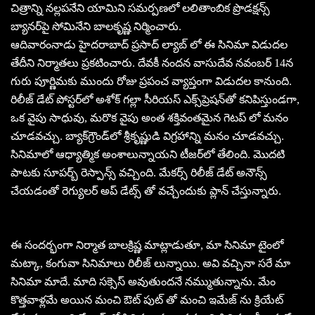
చిత్రాన్ని నల్లపనేని యామిని సమర్పణలో లలితాంబిక ప్రొడక్షన్స్
బ్యానర్‌పై సోమినేని బాలకృష్ణ నిర్మించారు.
ఆదివారంనాడు హైదరాబాద్ ప్రసాద్ ల్యాబ్ లో ఈ సినిమా విడుదల
తేదీని నిర్మాతలు ప్రకటించారు. దేవకీ నందన వాసుదేవ నవంబర్ 14న
గురు పూర్ణిమకు ముందు రోజు ప్రపంచ వ్యాప్తంగా విడుదల కానుంది.
రిలీజ్ డేట్ పోస్టర్‌లో అశోక్ గల్లా సీరియస్ ఎక్స్‌ప్రెషన్‌తో కనిపిస్తుండగా,
ఒక వైపు సాధువు, మరొక వైపు అంత శక్తివంతమైన గెటప్ లో మనం
చూడవచ్చు. బ్యాక్‌గ్రౌండ్‌లో శ్రీకృష్ణుడి విగ్రహాన్ని మనం చూడవచ్చు.
సినిమాలో ఆధ్యాత్మిక అంశాలున్నాయని టీజర్‌లో తేలింది. మొదటి
పాటకు సూపర్బ్ రెస్పాన్స్ వచ్చింది. మేకర్స్ రిలీజ్ డేట్ అనౌన్స్
చేయడంతో రెగ్యులర్ అప్ డేట్స్ తో వచ్చేందుకు ప్లాన్ చేస్తున్నారు.
ఈ సందర్భంగా నిర్మాత బాలక్రిష్ణ మాట్లాడుతూ, మా సినిమా టైంలో
మట్కా, కంగువా సినిమాలు రిలీజ్ లున్నాయి. అవి వచ్చినా సరే మా
సినిమా మాదే. మాది సక్సెస్ అవుతుందనే నమ్ముతున్నాను. మేం
కొత్తవాళ్లమే అయిన మంచి ఔట్ పుట్ తో మంచి ఇమేజ్ ను క్రియేట్