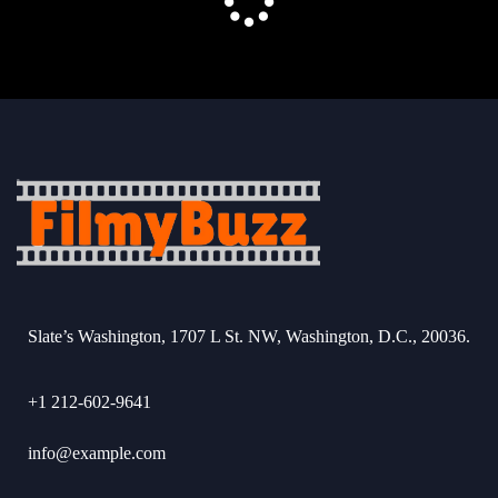
Slate’s Washington, 1707 L St. NW, Washington, D.C., 20036.
+1 212-602-9641
info@example.com