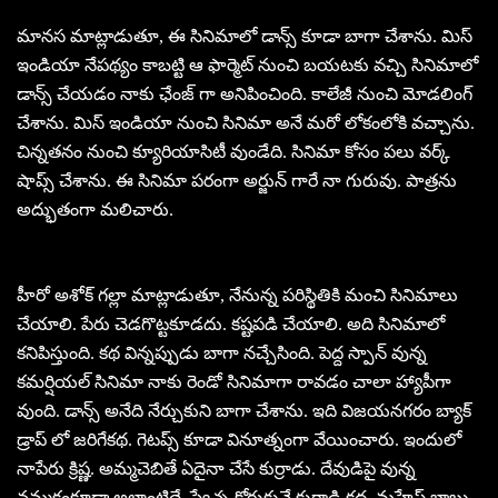
మానస మాట్లాడుతూ, ఈ సినిమాలో డాన్స్ కూడా బాగా చేశాను. మిస్
ఇండియా నేపథ్యం కాబట్టి ఆ ఫార్మెట్ నుంచి బయటకు వచ్చి సినిమాలో
డాన్స్ చేయడం నాకు ఛేంజ్ గా అనిపించింది. కాలేజీ నుంచి మోడలింగ్
చేశాను. మిస్ ఇండియా నుంచి సినిమా అనే మరో లోకంలోకి వచ్చాను.
చిన్నతనం నుంచి క్యూరియాసిటీ వుండేది. సినిమా కోసం పలు వర్క్
షాప్స్ చేశాను. ఈ సినిమా పరంగా అర్జున్ గారే నా గురువు. పాత్రను
అద్భుతంగా మలిచారు.
హీరో అశోక్ గల్లా మాట్లాడుతూ, నేనున్న పరిస్థితికి మంచి సినిమాలు
చేయాలి. పేరు చెడగొట్టకూడదు. కష్టపడి చేయాలి. అది సినిమాలో
కనిపిస్తుంది. కథ విన్నప్పుడు బాగా నచ్చేసింది. పెద్ద స్పాన్ వున్న
కమర్షియల్ సినిమా నాకు రెండో సినిమాగా రావడం చాలా హ్యాపీగా
వుంది. డాన్స్ అనేది నేర్చుకుని బాగా చేశాను. ఇది విజయనగరం బ్యాక్
డ్రాప్ లో జరిగేకథ. గెటప్స్ కూడా వినూత్నంగా వేయించారు. ఇందులో
నాపేరు క్రిష్ణ. అమ్మచెబితే ఏదైనా చేసే కుర్రాడు. దేవుడిపై వున్న
నమ్మకంకూడా అలాంటిదే. స్వేచ్ఛ కోరుకునే కుర్రాడి కథ. మహేష్ బాబు