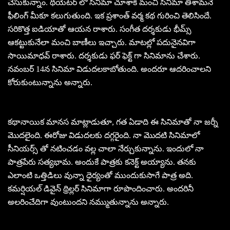
చేసుకున్నాం. థియేటర్ లో సినిమా చూశాక మంచి సినిమా తీశామనే
ఫీలింగ్ మీకూ కలుగుతుంది. ఇక ప్రశాంత్ వర్మ కథ గురించి తెలిసిందే.
సరికొత్త ఐడియాతో ఆయన రాశారు. సంగీత దర్శకుడు భీమ్స్
ఆకట్టుకునేలా మంచి బాణీలు ఇచ్చారు. మాటల్లో పదునైనవిగా
సాయిమాధవ్ రాశారు. దర్శకుడు ఫర్ ఫెక్ట్ గా సినిమాను చేశారు.
నవంబర్ 14న సినిమా విడుదలకాబోతుంది. అందరూ ఆదరించాలని
కోరుకుంటున్నాను అన్నారు.
కథానాయిక మానస మాట్లాడుతూ, గత ఏడాది ఈ సినిమాతో నా జర్నీ
మొదలైంది. ఈరోజు విడుదలకు దగ్గరైంది. నా మొదటి సినిమాలో
సీనియర్స్ తో నటించడం వల్ల చాలా నేర్చుకున్నాను. ఇందులో నా
పాత్రపేరు సత్యభామ. అందుకే పాత్రకు కనెక్ట్ అయ్యాను. తనకు
ఎలాంటి ఒత్తిడిలు వున్నా ధైర్యంతో ముందుకుసాగే పాత్ర అది.
కమర్షియల్ డివైన్ థ్రిల్లర్ సినిమాగా రూపొందించారు. అందరినీ
అలరించేదిగా వుంటుందని నమ్ముతున్నాను అన్నారు.