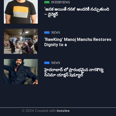
INTERVIEWS
‘జ‌న‌క అయితే గ‌న‌క‌’ అందరికీ నచ్చుతుంది
– డైరెక్ట‌ర్
NEWS
‘RawKing’ Manoj Manchu Restores
Dignity to a
NEWS
హైదరాబాద్ లో ప్రారంభమైన నాగశౌర్య
సినిమా యాక్షన్ షెడ్యూల్
© 2024 Created with
inovies