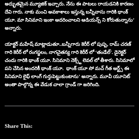
అద్భుతమైన మ్యూజిక్ ఇచ్చారు. నేను ఈ పాటలు రాయడనికి కారణం
దేవి గారు. నాకు మంచి అవకాశాలు ఇస్తున్న బన్నీవాసు గారికి థాంక్
యూ. మా సినిమాని ఇంకా ఆదరించాలని ఆడియన్స్ ని కోరుతున్నాను’
అన్నారు.
యాక్టర్ మహేష్ మాట్లాడుతూ..బన్నీగారు కెరీర్ లో పుష్ప, రామ్ చరణ్
గారి కెరీర్ లో రంగస్థలం, నాగచైతన్య గారి కెరీర్ లో ‘తండేల్’. డైరెక్టర్
చందు గారికి థాంక్ యూ. సినిమాని నెక్స్ట్ లెవల్ లో తీశారు. సినిమాలో
పని చేసిన అందరికీ థాంక్ యూ. థాంక్ యూ సో మచ్ గీత ఆర్ట్స్ ఈ
సినిమాని లైఫ్ లాంగ్ గుర్తుపెట్టుకుంటాను’ అన్నారు. మూవీ యూనిట్
అంతా పాల్గొన్న ఈ వేడుక చాలా గ్రాండ్ గా జరిగింది.
Share This: