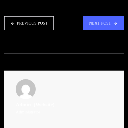
PREVIOUS POST
NEXT POST
Admin
(Website)
Administrator