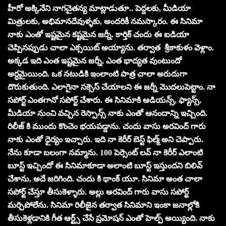
హీరో అక్కినేని నాగచైతన్య మాట్లాడుతూ.. పెద్దలకు, మీడియా
మిత్రులకు, అభిమానదేవుళ్ళకు, అందరికీ నమస్కారం. ఈ సినిమా
నాకు ఎంతో ఇష్టమైన కష్టమైన జర్నీ. కార్తిక్ చందు ఈ ఐడియా
చెప్పినప్పుడు చాలా ఎక్సయిట్ అయ్యాను. తర్వాత శ్రీకాకుళం వెళ్లాం.
అక్కడ ఇది ఎంత ఇష్టమైన జర్నీ, ఎంత భాద్యత వుంటుందో
అర్ధమైయింది. ఒక నటుడికి ఇంలాంటి పాత్ర చాలా అరుదుగా
దొరుకుతుంది. ఎలాగైనా సక్సెస్ చేయాలని ఈ జర్నీ మొదలుపెట్టాం. నా
సపోర్ట్ ఎంతగానో సపోర్ట్ చేశారు. ఈ సినిమాకి ఆడియన్స్, ఫ్యాన్స్,
మీడియా నుంచి వచ్చిన రెస్పాన్స్ నాకు ఎంతో ఆనందాన్ని ఇచ్చింది.
రిలీజ్ కి ముందు కొంచెం భయపడ్డాను. చందు వాసు అరవింద్ గారు
నాకు ఎంతో ధైర్యం ఇచ్చారు. ఇది నా కెరీర్ బెస్ట్ ఫిల్మ్ అని చెప్పారు.
నేను కూడా బలంగా నమ్మాను. 100 పెర్సెంట్ లవ్ నా కెరీర్ ఎలాంటి
బూస్ట్ ఇచ్చిందో ఈ సినిమాకూడా అలాంటి బూస్ట్ ఇస్తుందని బిలివ్
చేశాను, అదే జరిగింది. చందు కి థాంక్ యూ. సినిమా అంత చాలా
సపోర్ట్ చేస్తూ తీసుకెళ్ళారు. అల్లు అరవింద్ గారు వాసు సపోర్ట్
మర్చిపోలేను. సినిమా రిలీజైన తర్వాత సినిమాని ఇంకా జనాల్లోకి
తీసుకెళ్లడానికి గీత ఆర్ట్స్ చేసే ప్రమోషన్ ఎంతో హెల్ప్ అయ్యింది. నాకు