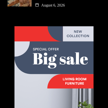
August 6, 2026