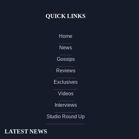
QUICK LINKS
Home
News
Gossips
Reviews
Exclusives
Videos
Interviews
Studio Round Up
LATEST NEWS