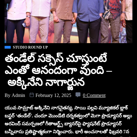
STUDIO ROUND UP
తండేల్ సక్సెస్ చూస్తుంటే
ఎంతో ఆనందంగా వుంది –
అక్కినేని నాగార్జున
By
Admin
February 12, 2025
0 Comment
యువ సామ్రాట్ అక్కినేని నాగచైతన్య, సాయి పల్లవి మ్యూజికల్ బ్లాక్
బస్టర్ ‘తండేల్’. చందూ మొండేటి దర్శకత్వంలో మెగా ప్రొడ్యూసర్ అల్లు
అరవింద్ సమర్పణలో గీతాఆర్ట్స్ బ్యానర్‌పై ఫ్యాషనేట్ ప్రొడ్యూసర్
బన్నీవాసు ప్రతిష్టాత్మకంగా నిర్మించారు. భారీ అంచనాలతో ఫిబ్రవరి 7న