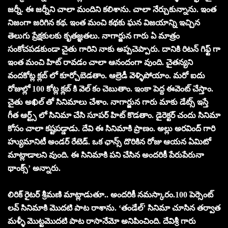
జర్నీ. ఈ జర్నీని చాలా మందిని కలిశాను. చాలా నేర్చుకున్నాను. ఇంత
నిజంగా జరిగిన కథ. ఇంత మంచి కథకు ఘన విజయాన్ని ఇచ్చిన
తెలుగు ప్రేక్షకులకు కృతజ్ఞతలు. నాగార్జున గారు ఏ మాత్రం
సంకోచపడకుండా చైతు గారిని నాకు అప్పచెప్పారు. దానికి రిటన్ గిఫ్ట్ గా
ఇంత మంచి హిట్ రావడం చాలా ఆనందంగా వుంది. చైతన్యని
వందకోట్ల క్లబ్ లో కూర్చోబెడతాం. ఆల్రెడీ వెళ్ళిపోయాం. మరో ఐదు
రోజుల్లో 100 కోట్ల క్లబ్ కి వెల్ కం చెబుతాం. ఇంకా పెద్ద ఈవెంట్ చేస్తాం.
చైతు అఖిల్ తో సినిమాలు చేశాం. నాగార్జున గారు మాకు డేట్స్ ఇస్తే
గీత ఆర్ట్స్ లో సినిమా చేసి సూపర్ హిట్ కొడతాం. డైరెక్టర్ చందు సినిమా
కోసం చాలా కష్టపడ్డాడు. దేవి ఈ సినిమాకి ప్రాణం. అల్లు అరవింద్ గారి
హ్యుమానిటీ అండర్ రేటెడ్. ఒక ఛాన్స్ దొరికిన రోజు ఆయన ఏమిటో
మాట్లాడాలని వుంది. ఈ సినిమాకి పని చేసిన అందరికీ పేరుపేరునా
థాంక్స్’ అన్నారు.
లిరిక్ రైటర్ శ్రీమణి మాట్లాడుతూ.. అందరికీ నమస్కారం.100 పెర్సెంట్
లవ్ సినిమాకి మొదటి పాట రాశాను. ‘తండేల్’ సినిమా చూసిన తర్వాత
మళ్ళీ మొట్టమొదటి పాట రాసానేమో అనిపించింది. దేవిశ్రీ గారు