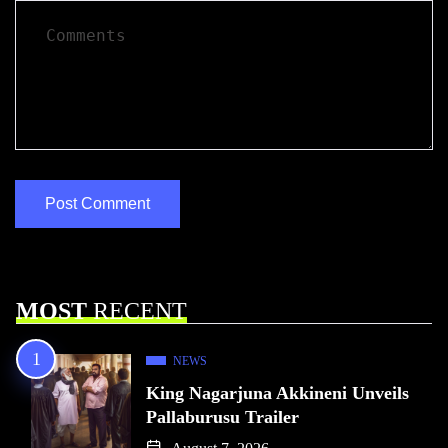
MOST
RECENT
NEWS
King Nagarjuna Akkineni Unveils
Pallaburusu Trailer