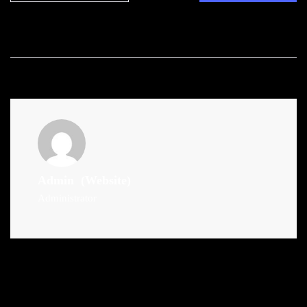
Admin
(Website)
Administrator