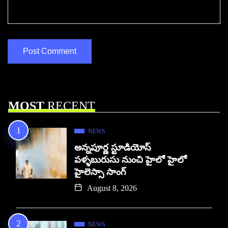
MOST
RECENT
NEWS
అన్నపూర్ణ స్టూడియోస్
పళ్ళబురుసు నుంచి హైలో హైలో
హైలెస్సా సాంగ్
August 8, 2026
NEWS