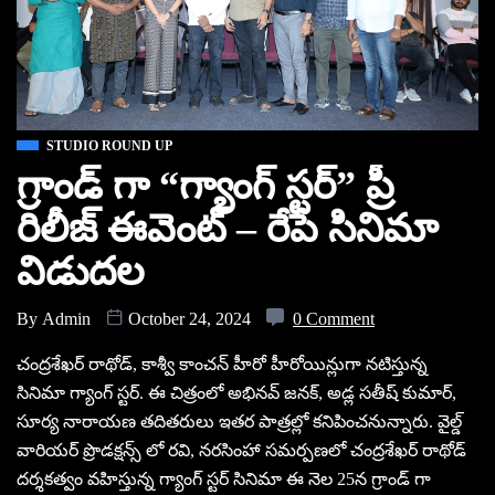
STUDIO ROUND UP
గ్రాండ్ గా “గ్యాంగ్ స్టర్” ప్రీ
రిలీజ్ ఈవెంట్ – రేపే సినిమా
విడుదల
By
Admin
October 24, 2024
0 Comment
చంద్రశేఖర్ రాథోడ్, కాశ్వీ కాంచన్ హీరో హీరోయిన్లుగా నటిస్తున్న
సినిమా గ్యాంగ్ స్టర్. ఈ చిత్రంలో అభినవ్ జనక్, అడ్ల సతీష్ కుమార్,
సూర్య నారాయణ తదితరులు ఇతర పాత్రల్లో కనిపించనున్నారు. వైల్డ్
వారియర్ ప్రొడక్షన్స్ లో రవి, నరసింహా సమర్పణలో చంద్రశేఖర్ రాథోడ్
దర్శకత్వం వహిస్తున్న గ్యాంగ్ స్టర్ సినిమా ఈ నెల 25న గ్రాండ్ గా