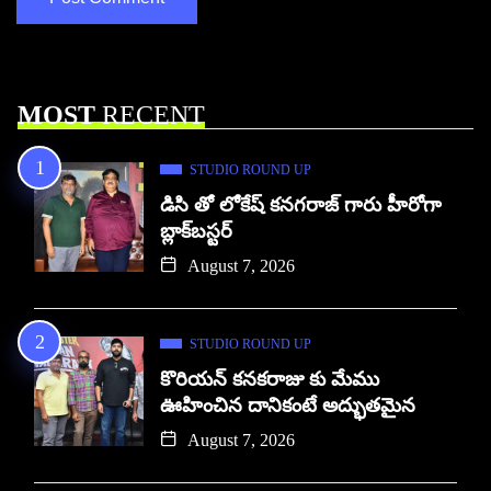
MOST
RECENT
STUDIO ROUND UP
డిసి తో లోకేష్ కనగరాజ్ గారు హీరోగా
బ్లాక్‌బస్టర్
August 7, 2026
STUDIO ROUND UP
కొరియన్ కనకరాజు కు మేము
ఊహించిన దానికంటే అద్భుతమైన
August 7, 2026