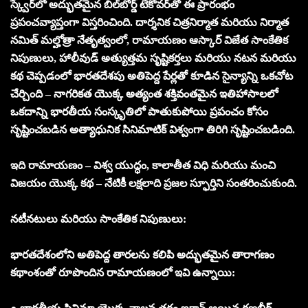
స్క్వేర్‌లో అద్భుతమైన బిల్‌బోర్డ్ టేకోవర్‌తో ఈ ప్రారంభం
ప్రపంచవ్యాప్తంగా విస్తరించింది. దార్శనిక చిత్రనిర్మాత మరియు నిర్మాత
నమిత్ మల్హోత్రా నేతృత్వంలో, రామాయణం ఆస్కార్ విజేత సాంకేతిక
నిపుణులు, హాలీవుడ్ అత్యుత్తమ సృష్టికర్తలు మరియు నటన మరియు
కథ చెప్పడంలో భారతదేశపు అతిపెద్ద పేర్లతో కూడిన సైన్యాన్ని ఒకచోట
చేర్చింది – నాగరికత యొక్క అత్యంత శక్తివంతమైన ఇతిహాసాలలో
ఒకదాన్ని భారతీయ సంస్కృతిలో పాతుకుపోయి ప్రపంచం కోసం
సృష్టించబడిన అత్యాధునిక సినిమాటిక్ విశ్వంగా తిరిగి సృష్టించబడింది.
ఇది రామాయణం – విశ్వ యుద్ధం, కాలాతీత విధి మరియు మంచి
విజయం యొక్క కథ – నేటికీ లక్షలాది ప్రజల స్ఫూర్తిని సంతరించుకుంది.
నటీనటులు మరియు సాంకేతిక నిపుణులు:
భారతదేశంలోని అతిపెద్ద తారలను కలిపి అద్భుతమైన తారాగణం
కథాంశంతో రూపొందిన రామాయణంలో ఇవి ఉన్నాయి: