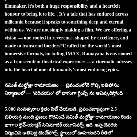
filmmaker, it’s both a huge responsibility and a heartfelt
honour to bring it to life. . It’s a tale that has endured across
millennia because it speaks to something deep and eternal
within us. We are not simply making a film. We are offering a
vision — one rooted in reverence, shaped by excellence, and
made to transcend borders”
Crafted for the world’s most
immersive formats, including IMAX, Ramayana is envisioned
as a transcendent theatrical experience — a cinematic odyssey
into the heart of one of humanity’s most enduring epics.
నమిత్ మల్హోత్రా రామాయణం — ప్రపంచంలోనే గొప్ప ఇతిహాసం
నిర్మాణంలో — ‘పరిచయం’ లో భాగంగా గ్లింప్స్ ను ఆవిష్కరిస్తోంది
5,000 సంవత్సరాల క్రితం సెట్ చేయబడి, ప్రపంచవ్యాప్తంగా 2.5
బిలియన్ల మంది ప్రజలు గౌరవించే నమిత్ మల్హోత్రా రామాయణం రెండు
భాగాల లైవ్-యాక్షన్ సినిమాటిక్ యూనివర్స్ ఇది. ఇప్పటివరకు
నిర్మించిన అతిపెద్ద టెంట్‌పోల్స్ స్థాయిలో ఊహకందని రీతిలో