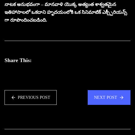
నాటక అనుభవంగా – మానవాళి యొక్క అత్యంత శాశ్వతమైన
ఇతిహాసాలలో ఒకదాని హృదయంలోకి ఒక సినిమాటిక్ ఎక్స్పీరియన్స్
గా రూపొందించబడింది.
Share This:
PREVIOUS POST
NEXT POST