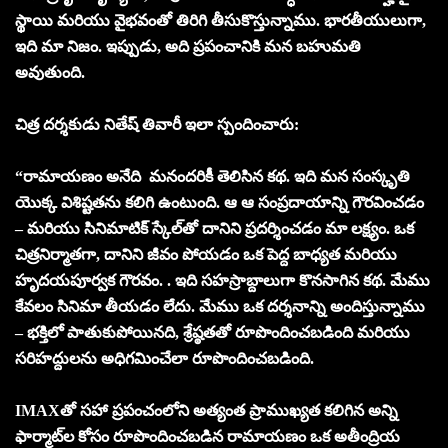
స్థాయి మరియు వైభవంతో తిరిగి తీసుకొస్తున్నాము. భారతీయులుగా,
ఇది మా నిజం. ఇప్పుడు, అది ప్రపంచానికి మన బహుమతి
అవుతుంది.
చిత్ర దర్శకుడు నితేష్ తివారీ ఇలా స్పందించారు:
“రామాయణం అనేది మనందరికీ తెలిసిన కథ. ఇది మన సంస్కృతి
యొక్క విశిష్టతను కలిగి ఉంటుంది. ఆ ఆ సంప్రదాయాన్ని గౌరవించడం
– మరియు సినిమాటిక్ స్కేల్‌తో దానిని ప్రదర్శించడం మా లక్ష్యం. ఒక
చిత్రనిర్మాతగా, దానిని జీవం పోయడం ఒక పెద్ద బాధ్యత మరియు
హృదయపూర్వక గౌరవం. . ఇది సహస్రాబ్దాలుగా కొనసాగిన కథ. మేము
కేవలం సినిమా తీయడం లేదు. మేము ఒక దర్శనాన్ని అందిస్తున్నాము
– భక్తిలో పాతుకుపోయినది, శ్రేష్ఠతతో రూపొందించబడింది మరియు
సరిహద్దులను అధిగమించేలా రూపొందించబడింది.
IMAXతో సహా ప్రపంచంలోని అత్యంత ప్రాముఖ్యత కలిగిన అన్ని
ఫార్మాట్‌ల కోసం రూపొందించబడిన రామాయణం ఒక అతీంద్రియ