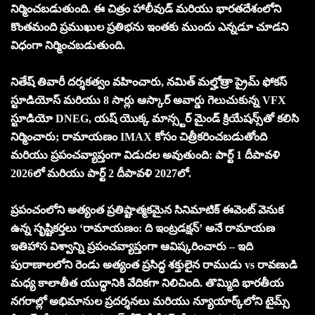
నిర్మించబడుతుంది. ఈ చిత్రం హాలీవుడ్ మరియు భారతదేశంలోని
కొంతమంది ప్రముఖుల ప్రతిభను ఇంతకు ముందు ఎన్నడూ చూడని
విధంగా నిర్మించబడుతుంది.
నితేష్ తివారీ దర్శకత్వం వహించారు, నమిత్ మల్హోత్రా ప్రైమ్ ఫోకస్
స్టూడియోస్ మరియు 8 సార్లు ఆస్కార్ అవార్డు గెలుచుకున్న VFX
స్టూడియో DNEG, యష్ యొక్క మాన్స్టర్ మైండ్ క్రియేషన్స్‌తో కలిసి
నిర్మించారు; రామాయణం IMAX కోసం చిత్రీకరించబడుతోంది
మరియు ప్రపంచవ్యాప్తంగా విడుదల అవుతుంది: పార్ట్ 1 దీపావళి
2026లో మరియు పార్ట్ 2 దీపావళి 2027లో.
ప్రపంచంలోని అత్యంత ప్రతిష్టాత్మకమైన సినిమాటిక్ ఈవెంట్ వెనుక
ఉన్న సృష్టికర్తలు ‘రామాయణం: ది ఇంట్రడక్షన్’ అనే రామాయణ
ఇతిహాస విశ్వాన్ని ప్రపంచవ్యాప్తంగా ఆవిష్కరించారు – ఇది
పురాణాలలోని రెండు అత్యంత ప్రసిద్ధ శక్తులైన రాముడు vs రావణుడి
మధ్య కాలాతీత యుద్ధానికి వేదికగా నిలిచింది. తొమ్మిది భారతీయ
నగరాల్లో అభిమానుల ప్రదర్శనలు మరియు న్యూయార్క్‌లోని టైమ్స్