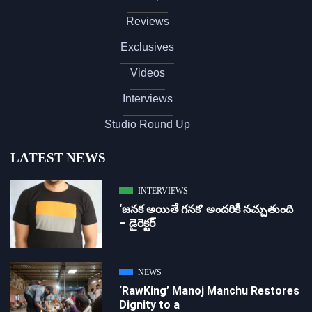
Reviews
Exclusives
Videos
Interviews
Studio Round Up
LATEST NEWS
INTERVIEWS
‘జ‌న‌క అయితే గ‌న‌క‌’ అందరికీ నచ్చుతుంది
– డైరెక్ట‌ర్
NEWS
‘RawKing’ Manoj Manchu Restores
Dignity to a