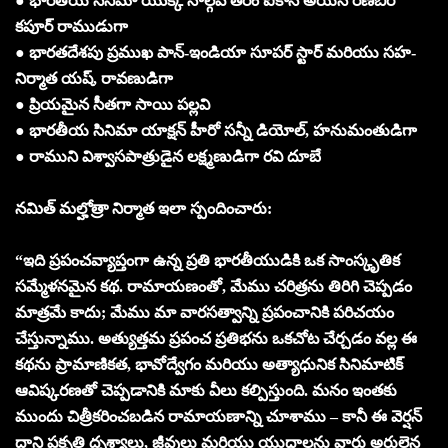
● భారతీయ సినిమా యొక్క నాల్గవ తరం ఐకాన్ అయిన రణబీర్
కపూర్ రాముడుగా
● భారతదేశపు ప్రముఖ పాన్-ఇండియా సూపర్ స్టార్ మరియు సహ-
నిర్మాత యష్, రావణుడిగా
● ప్రియమైన సీతగా సాయి పల్లవి
● భారతీయ సినిమా యాక్షన్ హీరో సన్నీ డియోల్, హనుమంతుడిగా
● రాముని విశ్వాసపాత్రుడైన లక్ష్మణుడిగా రవి దూబే
నమిత్ మల్హోత్రా నిర్మాత ఇలా స్పందించారు:
“ఇది ప్రపంచవ్యాప్తంగా ఉన్న ప్రతి భారతీయుడికి ఒక సాంస్కృతిక
సమ్మేళనమైన కథ. రామాయణంతో, మేము చరిత్రను తిరిగి చెప్పడం
మాత్రమే కాదు; మేము మా వారసత్వాన్ని ప్రపంచానికి పరిచయం
చేస్తున్నాము. అత్యుత్తమ ప్రపంచ ప్రతిభను ఒకచోట చేర్చడం వల్ల ఈ
కథను ప్రామాణికత, భావోద్వేగం మరియు అత్యాధునిక సినిమాటిక్
ఆవిష్కరణతో చెప్పడానికి మాకు వీలు కల్పిస్తుంది. మనం ఇంతకు
ముందు చిత్రీకరించబడిన రామాయణాన్ని చూశాము – కానీ ఈ వెర్షన్
దాని ప్రకృతి దృశ్యాలు, జీవులు మరియు యుద్ధాలను వారు అర్హులైన