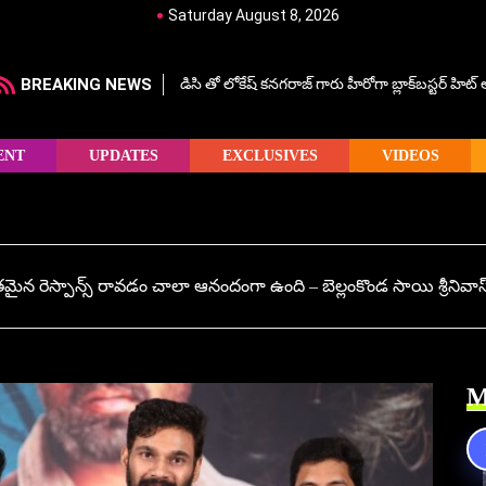
Saturday August 8, 2026
BREAKING NEWS
డిసి తో లోకేష్ కనగరాజ్ గారు హీరోగా బ్లాక్‌బస్టర్ హిట
ENT
UPDATES
EXCLUSIVES
VIDEOS
ుతమైన రెస్పాన్స్ రావడం చాలా ఆనందంగా ఉంది – బెల్లంకొండ సాయి శ్రీనివాస
M