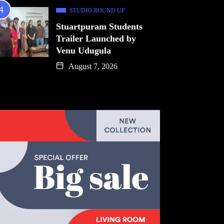
STUDIO ROUND UP
Stuartpuram Students
Trailer Launched by
Venu Udugula
August 7, 2026