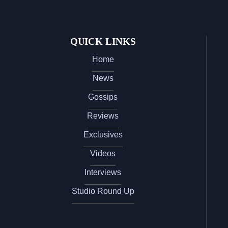
QUICK LINKS
Home
News
Gossips
Reviews
Exclusives
Videos
Interviews
Studio Round Up