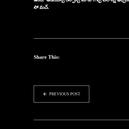
సో మచ్.
Share This:
PREVIOUS POST