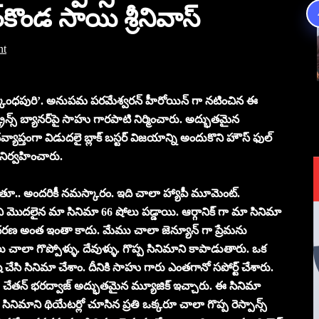
ొండ సాయి శ్రీనివాస్
nt
బస్టర్ ‘కిష్కింధపురి’. అనుపమ పరమేశ్వరన్ హీరోయిన్ గా నటించిన ఈ
్క్రీన్స్ బ్యానర్‌పై సాహు గారపాటి నిర్మించారు. అద్భుతమైన
వ్యాప్తంగా విడుదలై బ్లాక్ బస్టర్ విజయాన్ని అందుకొని హౌస్ ఫుల్
 నిర్వహించారు.
్లాడుతూ.. అందరికీ నమస్కారం. ఇది చాలా హ్యాపీ మూమెంట్.
 మొదలైన మా సినిమా 66 షోలు పడ్డాయి. ఆర్గానిక్ గా మా సినిమా
 ఆదరణ అంత ఇంతా కాదు. మేము చాలా జెన్యూన్ గా ప్రేమను
ు చాలా గొప్పోళ్ళు. దేవుళ్ళు. గొప్ప సినిమాని కాపాడుతారు. ఒక
షి చేసి సినిమా చేశాం. దీనికి సాహు గారు ఎంతగానో సపోర్ట్ చేశారు.
. చేతన్ భరద్వాజ్ అద్భుతమైన మ్యూజిక్ ఇచ్చారు. ఈ సినిమా
సినిమాని థియేటర్లో చూసిన ప్రతి ఒక్కరూ చాలా గొప్ప రెస్పాన్స్