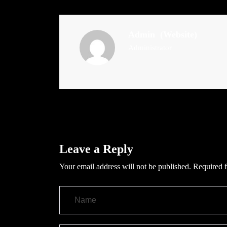
Admin
(Website)
Administrator
Leave a Reply
Your email address will not be published.
Required f