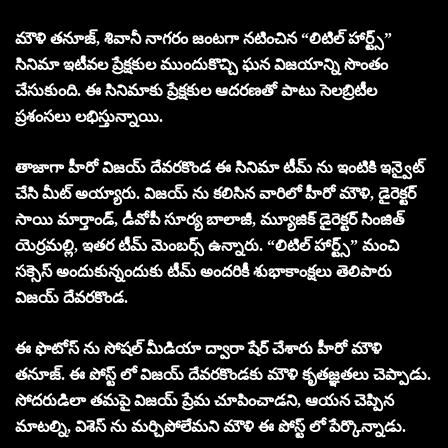
మౌళి తనూజ్, శివానీ నాగరం జంటగా నటించిన “లిటిల్ హార్ట్స్”
సినిమా ఇటీవల ప్రేక్షకుల ముందుకొచ్చి ఘన విజయాన్ని సొంతం
చేసుకుంది. ఈ సినిమాకు ప్రేక్షకుల ఆదరణతో పాటు సెలబ్రిటీల
ప్రశంసలు లభిస్తున్నాయి.
తాజాగా హీరో విజయ్ దేవరకొండ ఈ సినిమా టీమ్ ను ఇంటికి ఇన్వైట్
చేసి మీట్ అయ్యారు. విజయ్ ను కలిసిన వారిలో హీరో మౌళి, డైరెక్టర్
సాయి మార్తాండ్, డీవోపీ సూర్య బాలాజీ, మ్యూజిక్ డైరెక్టర్ సింజిత్
యెర్రమల్లి, ఇతర టీమ్ మెంబర్స్ ఉన్నారు. “లిటిల్ హార్ట్స్” మంచి
సక్సెస్ అందుకున్నందుకు టీమ్ అందరికీ శుభాకాంక్షలు తెలిపారు
విజయ్ దేవరకొండ.
ఈ ఫొటోస్ ను సోషల్ మీడియా ద్వారా షేర్ చేశారు హీరో మౌళి
తనూజ్. ఈ పోస్ట్ లో విజయ్ దేవరకొండకు మౌళి కృతజ్ఞతలు చెప్పాడు.
సోదరుడిలా తమపై విజయ్ ప్రేమ చూపించాడని, ఆయన చెప్పిన
మాటల్ని, విశెస్ ను మర్చిపోలేమని మౌళి ఈ పోస్ట్ లో పేర్కొన్నాడు.