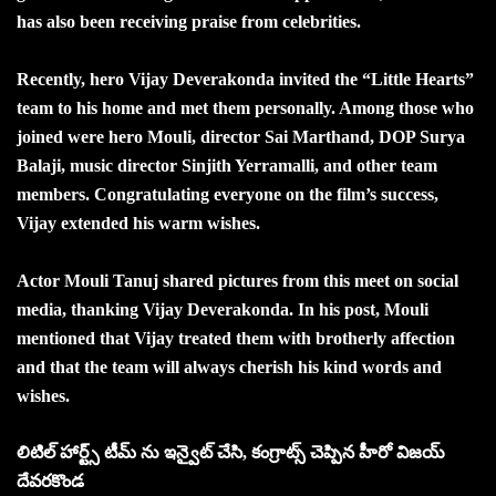
has also been receiving praise from celebrities.
Recently, hero Vijay Deverakonda invited the “Little Hearts”
team to his home and met them personally. Among those who
joined were hero Mouli, director Sai Marthand, DOP Surya
Balaji, music director Sinjith Yerramalli, and other team
members. Congratulating everyone on the film’s success,
Vijay extended his warm wishes.
Actor Mouli Tanuj shared pictures from this meet on social
media, thanking Vijay Deverakonda. In his post, Mouli
mentioned that Vijay treated them with brotherly affection
and that the team will always cherish his kind words and
wishes.
లిటిల్ హార్ట్స్ టీమ్ ను ఇన్వైట్ చేసి, కంగ్రాట్స్ చెప్పిన హీరో విజయ్
దేవరకొండ