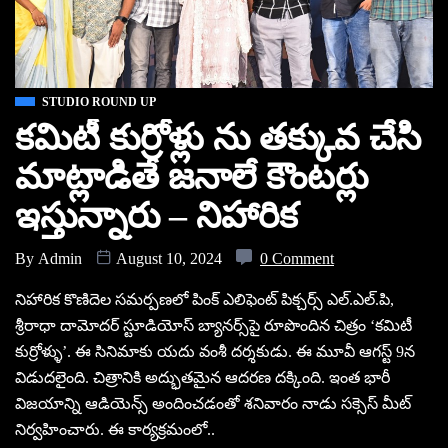
STUDIO ROUND UP
కమిటీ కుర్రోళ్లు ను తక్కువ చేసి
మాట్లాడితే జనాలే కౌంటర్లు
ఇస్తున్నారు – నిహారిక
By
Admin
August 10, 2024
0 Comment
నిహారిక కొణిదెల సమర్పణలో పింక్ ఎలిఫెంట్ పిక్చర్స్ ఎల్.ఎల్.పి,
శ్రీరాధా దామోదర్ స్టూడియోస్ బ్యానర్స్‌పై రూపొందిన చిత్రం ‘కమిటీ
కుర్రోళ్ళు’. ఈ సినిమాకు య‌దు వంశీ ద‌ర్శ‌కుడు. ఈ మూవీ ఆగస్ట్ 9న
విడుదలైంది. చిత్రానికి అద్భుతమైన ఆదరణ దక్కింది. ఇంత భారీ
విజయాన్ని ఆడియెన్స్ అందించడంతో శనివారం నాడు సక్సెస్ మీట్
నిర్వహించారు. ఈ కార్యక్రమంలో..