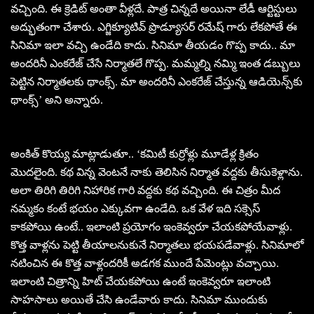
వచ్చింది. ఈ క్రెడిట్ అంతా వీళ్లదే. పాత్ర చిన్నదే అయినా లేడీ ఆర్టిస్టులు
అద్భుతంగా చేశారు. ఎగ్జిక్యూటివ్ ప్రొడ్యూసర్ రమేష్ గారు లేకపోతే ఈ
సినిమా ఇలా వచ్చి ఉండేది కాదు. సినిమా తీయడం గొప్ప కాదు.. మా
అందరినీ ఎంకరేజ్ చేసే నిర్మాతలే గొప్ప. మమ్మల్ని నమ్మి ఇంత డబ్బులు
పెట్టిన నిర్మాతలకు థాంక్స్. మా అందరినీ ఎంకరేజ్ చేస్తున్న ఆడియెన్స్‌కు
థాంక్స్’ అని అన్నారు.
అంకిత్ కొయ్య మాట్లాడుతూ.. ‘కమిటీ కుర్రోళ్లు మూడేళ్ల క్రితం
మొదలైంది. కథ విన్న వెంటనే నాకు తెలిసిన నిర్మాత వద్దకు తీసుకెళ్లాను.
అలా తిరిగి తిరిగి నిహారిక గారి వద్దకు కథ వచ్చింది. ఈ చిత్రం మీద
నమ్మకం కంటే భయం ఎక్కువగా ఉండేది. ఒక వేళ ఇది సక్సెస్
కాకపోయి ఉంటే.. ఇలాంటి ప్రయోగం ఇంకెవ్వరూ చేయకపోయేవాళ్లు.
కొత్త వాళ్లను పెట్టి తీయాలనుకునే నిర్మాతలు భయపడేవాళ్లు. సినిమాలో
నటించిన ఈ కొత్త వాళ్లందరికీ అడగక ముందే పేమెంట్లు వచ్చాయి.
ఇలాంటి చిత్రాన్ని హిట్ చేయకపోయి ఉంటే ఇంకెవ్వరూ ఇలాంటి
సాహసాలు అయితే చేసి ఉండేవారు కాదు. సినిమా ముందుకు