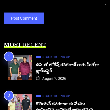
MOST
RECENT
STUDIO ROUND UP
డిసి తో లోకేష్ కనగరాజ్ గారు హీరోగా
బ్లాక్‌బస్టర్
August 7, 2026
STUDIO ROUND UP
కొరియన్ కనకరాజు కు మేము
ఊహించిన దానికంటే అద్భుతమైన