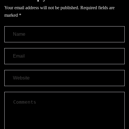
Your email address will not be published.
Required fields are
marked
*