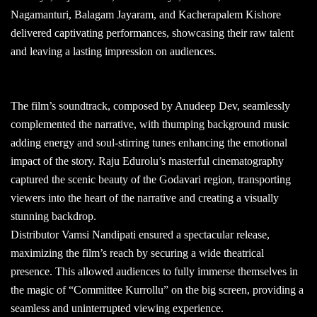
Nagamanturi, Balagam Jayaram, and Kacherapalem Kishore
delivered captivating performances, showcasing their raw talent
and leaving a lasting impression on audiences.
The film’s soundtrack, composed by Anudeep Dev, seamlessly
complemented the narrative, with thumping background music
adding energy and soul-stirring tunes enhancing the emotional
impact of the story. Raju Edurolu’s masterful cinematography
captured the scenic beauty of the Godavari region, transporting
viewers into the heart of the narrative and creating a visually
stunning backdrop.
Distributor Vamsi Nandipati ensured a spectacular release,
maximizing the film’s reach by securing a wide theatrical
presence. This allowed audiences to fully immerse themselves in
the magic of “Committee Kurrollu” on the big screen, providing a
seamless and uninterrupted viewing experience.