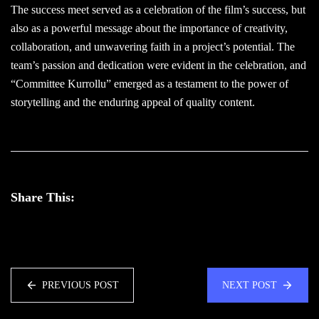
The success meet served as a celebration of the film’s success, but
also as a powerful message about the importance of creativity,
collaboration, and unwavering faith in a project’s potential. The
team’s passion and dedication were evident in the celebration, and
“Committee Kurrollu” emerged as a testament to the power of
storytelling and the enduring appeal of quality content.
Share This:
PREVIOUS POST
NEXT POST