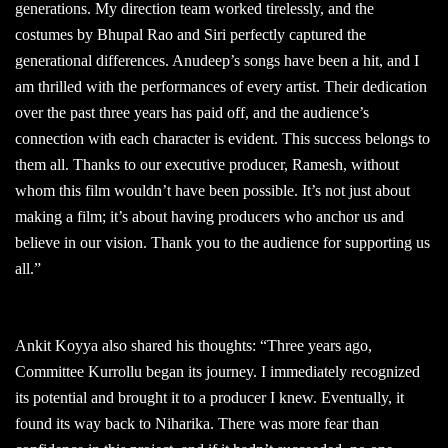
generations. My direction team worked tirelessly, and the
costumes by Bhupal Rao and Siri perfectly captured the
generational differences. Anudeep’s songs have been a hit, and I
am thrilled with the performances of every artist. Their dedication
over the past three years has paid off, and the audience’s
connection with each character is evident. This success belongs to
them all. Thanks to our executive producer, Ramesh, without
whom this film wouldn’t have been possible. It’s not just about
making a film; it’s about having producers who anchor us and
believe in our vision. Thank you to the audience for supporting us
all.”
Ankit Koyya also shared his thoughts: “Three years ago,
Committee Kurrollu began its journey. I immediately recognized
its potential and brought it to a producer I knew. Eventually, it
found its way back to Niharika. There was more fear than