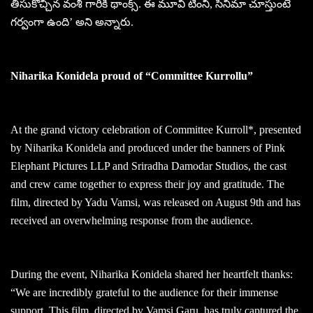
తీసుకొచ్చిన వంశీ గారికి థాంక్స్. ఈ మూవీ టీంని, సినిమా చూస్తుంటే
గర్వంగా ఉంది’ అని అన్నారు.
Niharika Konidela proud of “Committee Kurrollu”
At the grand victory celebration of Committee Kurroll*, presented
by Niharika Konidela and produced under the banners of Pink
Elephant Pictures LLP and Sriradha Damodar Studios, the cast
and crew came together to express their joy and gratitude. The
film, directed by Yadu Vamsi, was released on August 9th and has
received an overwhelming response from the audience.
During the event, Niharika Konidela shared her heartfelt thanks:
“We are incredibly grateful to the audience for their immense
support. This film, directed by Vamsi Garu, has truly captured the