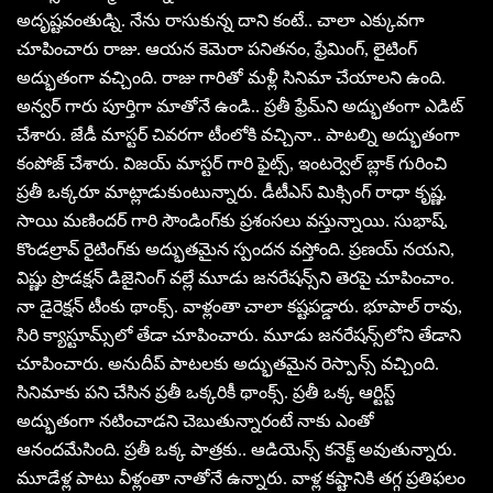
అదృష్టవంతుడ్ని. నేను రాసుకున్న దాని కంటే.. చాలా ఎక్కువగా
చూపించారు రాజు. ఆయన కెమెరా పనితనం, ఫ్రేమింగ్, లైటింగ్
అద్భుతంగా వచ్చింది. రాజు గారితో మళ్లీ సినిమా చేయాలని ఉంది.
అన్వర్ గారు పూర్తిగా మాతోనే ఉండి.. ప్రతీ ఫ్రేమ్‌ని అద్భుతంగా ఎడిట్
చేశారు. జేడీ మాస్టర్ చివరగా టీంలోకి వచ్చినా.. పాటల్ని అద్భుతంగా
కంపోజ్ చేశారు. విజయ్ మాస్టర్ గారి ఫైట్స్, ఇంటర్వెల్ బ్లాక్ గురించి
ప్రతీ ఒక్కరూ మాట్లాడుకుంటున్నారు. డీటీఎస్ మిక్సింగ్ రాధా కృష్ణ,
సాయి మణిందర్ గారి సౌండింగ్‌కు ప్రశంసలు వస్తున్నాయి. సుభాష్,
కొండల్రావ్ రైటింగ్‌కు అద్భుతమైన స్పందన వస్తోంది. ప్రణయ్ నయని,
విష్ణు ప్రొడక్షన్ డిజైనింగ్ వల్లే మూడు జనరేషన్స్‌ని తెరపై చూపించాం.
నా డైరెక్షన్ టీంకు థాంక్స్. వాళ్లంతా చాలా కష్టపడ్డారు. భూపాల్ రావు,
సిరి క్యాస్టూమ్స్‌లో తేడా చూపించారు. మూడు జనరేషన్స్‌లోని తేడాని
చూపించారు. అనుదీప్ పాటలకు అద్భుతమైన రెస్పాన్స్ వచ్చింది.
సినిమాకు పని చేసిన ప్రతీ ఒక్కరికీ థాంక్స్. ప్రతీ ఒక్క ఆర్టిస్ట్
అద్భుతంగా నటించాడని చెబుతున్నారంటే నాకు ఎంతో
ఆనందమేసింది. ప్రతీ ఒక్క పాత్రకు.. ఆడియెన్స్ కనెక్ట్ అవుతున్నారు.
మూడేళ్ల పాటు వీళ్లంతా నాతోనే ఉన్నారు. వాళ్ల కష్టానికి తగ్గ ప్రతిఫలం