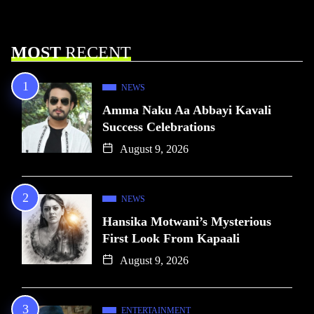
MOST
RECENT
NEWS
Amma Naku Aa Abbayi Kavali
Success Celebrations
August 9, 2026
NEWS
Hansika Motwani’s Mysterious
First Look From Kapaali
August 9, 2026
ENTERTAINMENT