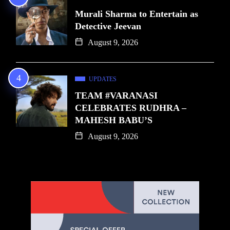
Murali Sharma to Entertain as
Detective Jeevan
August 9, 2026
UPDATES
TEAM #VARANASI
CELEBRATES RUDHRA –
MAHESH BABU’S
August 9, 2026