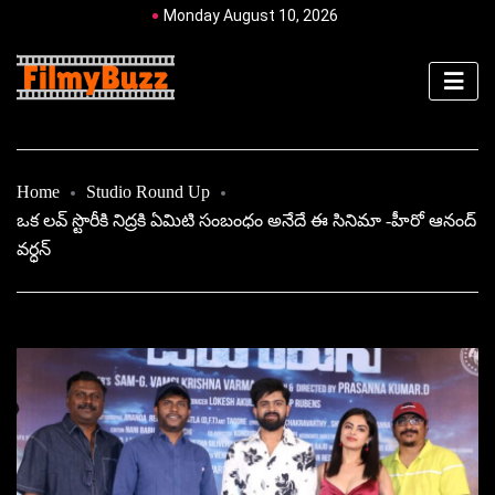
Monday August 10, 2026
Home
Studio Round Up
ఒక లవ్ స్టొరీకి నిద్రకి ఏమిటి సంబంధం అనేదే ఈ సినిమా -హీరో ఆనంద్
వర్ధన్