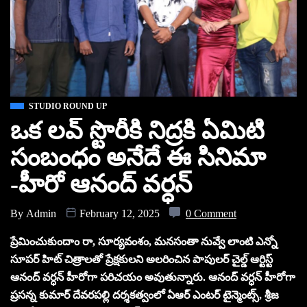
STUDIO ROUND UP
ఒక లవ్ స్టొరీకి నిద్రకి ఏమిటి
సంబంధం అనేదే ఈ సినిమా
-హీరో ఆనంద్ వర్ధన్
By
Admin
February 12, 2025
0 Comment
ప్రేమించుకుందాం రా, సూర్యవంశం, మనసంతా నువ్వే లాంటి ఎన్నో
సూపర్ హిట్ చిత్రాలతో ప్రేక్షకులని అలరించిన పాపులర్ చైల్డ్ ఆర్టిస్ట్
ఆనంద్ వర్ధన్ హీరోగా పరిచయం అవుతున్నారు. ఆనంద్ వర్ధన్ హీరోగా
ప్రసన్న కుమార్ దేవరపల్లి దర్శకత్వంలో ఏఆర్ ఎంటర్ టైన్మెంట్స్, శ్రీజ