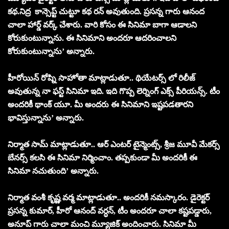
కథ.నిద్ర కాన్సెప్ట్ చుట్టూ కథ రన్ అవుతుంది. ప్రసన్న గారు ఆనంద
చాలా హార్డ్ వర్క్ చేశారు. వారి కోసం ఈ సినిమా బాగా ఆడాలని
కోరుకుంటున్నాను. ఈ సినిమాని అందరూ ఆదరించాలని
కోరుకుంటున్నాను’ అన్నారు.
హీరోయిన్ రోష్ని సాహోతా మాట్లాడుతూ.. థియేటర్స్ లో రిలీజ్
అవుతున్న నా ఫస్ట్ సినిమా ఇది. ఇది గొప్ప లెర్నింగ్ ఎక్స్ పీరియన్స్. టీం
అందరికీ థాంక్ యూ. మీ అందరు ఈ సినిమాని ఇష్టపడతారని
భావిస్తున్నాను’ అన్నారు.
నిర్మాత సామ్ మాట్లాడుతూ.. ఆర్ ఎంటర్ టైన్మెంట్స్, శ్రీజ మూవీ మేకర్స్
బేనర్స్ కలసి ఈ సినిమా నిర్మించాం. తప్పకుండా మీ అందరికీ ఈ
సినిమా నచుతుంది’ అన్నారు.
నిర్మాత వంశీ కృష్ణ వర్మ మాట్లాడుతూ.. అందరికీ నమస్కారం. డైరెక్టర్
ప్రసన్న కుమార్, హీరో ఆనంద్ వర్ధన్, టీం అందరూ చాలా కష్టపడ్డారు,
అనూప్ గారు చాలా మంచి మ్యూజిక్ అందించారు. సినిమా మీ