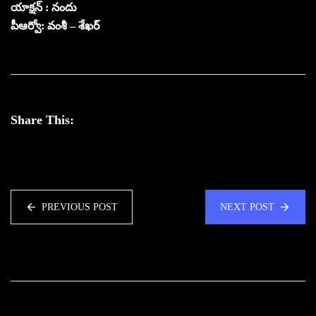
యాక్షన్ : నందు
పీఆర్వో: వంశీ – శేఖర్
Share This:
PREVIOUS POST
NEXT POST