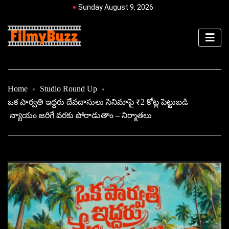
Sunday August 9, 2026
Home
Studio Round Up
ఒక పార్వతి ఇద్దరు దేవదాసులు సినిమాపై ₹2 కోట్ల పెట్టుబడి –
న్యాయం జరిగే వరకు పోరాడుతాం – నిర్మాతలు