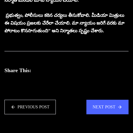
నిర్మాత మండలి మాకు న్యాయం చేయాలి.
ప్రభుత్వం, పోలీసులు కఠిన చర్యలు తీసుకోవాలి. మీడియా మిత్రులు
ఈ విషయం ప్రజలకు చేరేలా చేయాలి. మా న్యాయం జ‌రిగే వ‌ర‌కు మా
పోరాటం కొనసాగుతుంది” అని నిర్మాతలు స్పష్టం చేశారు.
Share This:
PREVIOUS POST
NEXT POST