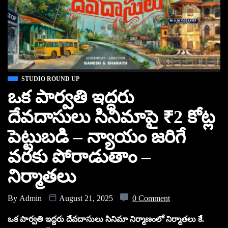
STUDIO ROUND UP
ఒక పార్వతి ఇద్దరు
దేవదాసులు సినిమాపై ₹2 కోట్ల
పెట్టుబడి – న్యాయం జరిగే
వరకు పోరాడుతాం –
నిర్మాతలు
By
Admin
August 21, 2025
0 Comment
ఒక పార్వతి ఇద్దరు దేవదాసులు సినిమా నిర్మాణంలో నిర్మాతలు కే.