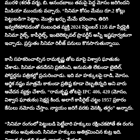
మురళి (శరత్ వర్మ), బి. ఆనందబాబు త‌మ‌పై పెద్ద మోసం జరిగిందని
మీడియా ముందుకు వచ్చారు. “సినిమా కోసం మేము రూ.2 కోట్లు
పెట్టుబడిగా పెట్టాం. మొత్తం ఖర్చు మేమే భరించాం. తిరిగి
ఇవ్వలేకపోవడంతో సంబంధిత వ్యక్తి 2024 సెప్టెంబర్ 12న మా పేర్లపైకి
సినిమా రైట్స్, కాపీరైట్స్, ఇంటెలెక్చువల్ ప్రాపర్టీస్ అన్నీ ఇష్ట‌పూర్వ‌కంగా
ఇచ్చాడు. ప్రస్తుతం సినిమా రిలీజ్ పనులు కొనసాగుతున్నాయి.
కానీ సహకరించాల్సిన రామకృష్ణ తోట మాపై విశ్వాస ఘాతుకం
చేశాడు. సినిమా తనదేనని ప్రకటించి, అనుమతి లేకుండా టైటిల్,
పోస్టర్లను పత్రికల్లో ప్రచురించాడు. ఇది మా హక్కులపై దాడి, మోసం.
ఆర్థిక నష్టం మాత్రమే కాకుండా ప్రతిష్ట కూడా దెబ్బతిన్నది అని వారు
ఆవేదన వ్యక్తం చేశారు. “రామకృష్ణ తోటపై IPC 406, 420 (మోసం,
విశ్వాస ఘాతుకం) సెక్షన్ల కింద, అలాగే కాపీరైట్ చట్టం 1957 ప్రకారం
కేసులు నమోదు చేస్తాం. న్యాయం జరిగే వరకు వెనక్కి తగ్గం” అన్నారు.
“సినిమా రంగంలో పెట్టుబడి పెట్టేవారి హక్కులు రక్షించకపోతే ఈ రంగం
నాశనం అవుతుంది. సినిమా హక్కులు అతిక్రమించిన కుట్ర ఇది.