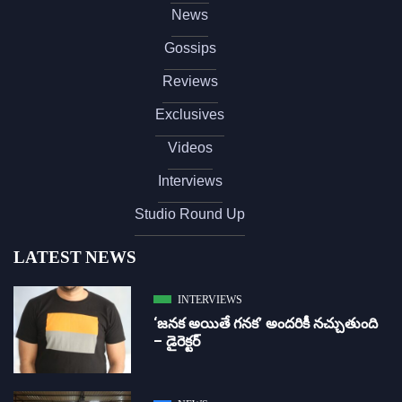
News
Gossips
Reviews
Exclusives
Videos
Interviews
Studio Round Up
LATEST NEWS
INTERVIEWS
‘జ‌న‌క అయితే గ‌న‌క‌’ అందరికీ నచ్చుతుంది
– డైరెక్ట‌ర్