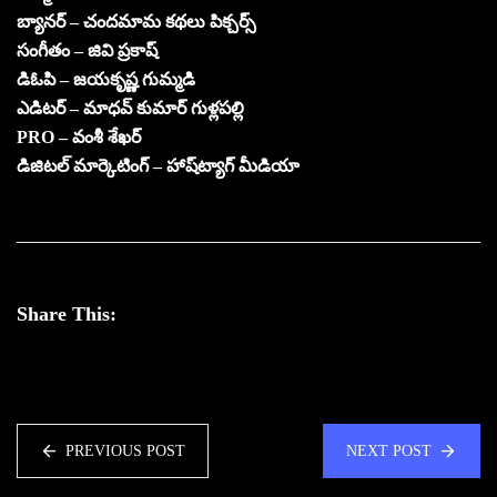
బ్యానర్ – చందమామ కథలు పిక్చర్స్
సంగీతం – జివి ప్రకాష్
డిఓపి – జయకృష్ణ గుమ్మడి
ఎడిటర్ – మాధవ్ కుమార్ గుళ్లపల్లి
PRO – వంశీ శేఖర్
డిజిటల్ మార్కెటింగ్ – హాష్‌ట్యాగ్ మీడియా
Share This:
PREVIOUS POST
NEXT POST