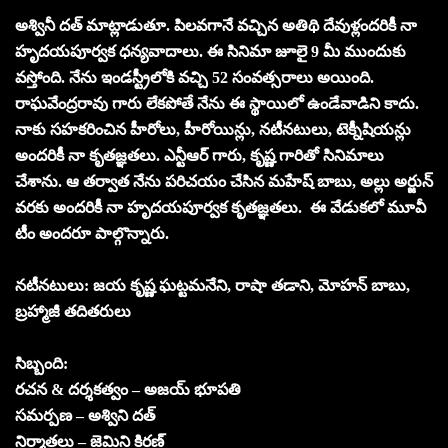
అశ్వినీ దత్ మాట్లాడుతూ. పిలవగానే వచ్చిన అతిథి దేవుళ్లందరికీ నా
హృదయపూర్వక ధన్యవాదాలు. ఈ సినిమా జూలై 9 మీ ముందుకు
వస్తోంది. నేను ఇండస్ట్రీలోకి వచ్చి 52 సంవత్సరాలు అయింది.
రాఘవేంద్రరావు గారు లేకపోతే నేను ఈ స్థాయిలో ఉండేవాడిని కాదు.
నాకు సహకరించిన హీరోలు, హీరోయిన్లు, నటీనటులు, టెక్నీషియన్లు
అందరికీ నా కృతజ్ఞతలు. ఎన్టీఆర్ గారు, కృష్ణ గారితో సినిమాలు
చేశాను. ఆ తర్వాత నేను పరిచయం చేసిన మహేష్ బాబు, అల్లు అర్జున్
వరకు అందరికీ నా హృదయపూర్వక కృతజ్ఞతలు. ఈ వేడుకలో మూవీ
టీం అందరూ పాల్గొన్నారు.
నటీనటులు: జయ కృష్ణ ఘట్టమనేని, రాషా తడాని, మోహన్ బాబు,
బ్రహ్మాజీ తదితరులు
సిబ్బంది:
రచన & దర్శకత్వం – అజయ్ భూపతి
సమర్పణ – అశ్విని దత్
నిర్మాతలు – జెమిని కిరణ్