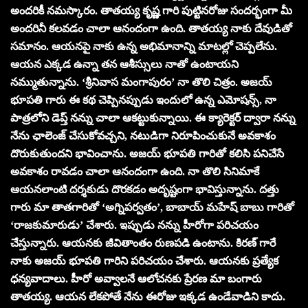
అందరికీ నమస్కారం. తాతయ్య కృష్ణ గారి పుట్టినరోజు సందర్భంగా మీ
అందరినీ కలవడం చాలా ఆనందంగా ఉంది. తాతయ్య నాకు దేవుడితో
సమానం. ఆయనపై నాకు ఉన్న అభిమానాన్ని మాటల్లో చెప్పలేను.
ఆయన ఎక్కడ ఉన్నా తన ఆశీస్సులు నాతో ఉంటాయని
నమ్ముతున్నాను. ‘శ్రీనివాస మంగాపురం’ నా తొలి చిత్రం. అజయ్
భూపతి గారు ఈ కథ చెప్పినప్పుడు ఇందులో ఉన్న ఎమోషన్స్, నా
పాత్రలోని డెప్త్ నన్ను చాలా ఆకట్టుకున్నాయి. ఈ క్యారెక్టర్ ద్వారా నన్ను
నేను ఛాలెంజ్ చేసుకోవచ్చని, నటుడిగా నిరూపించుకునే అవకాశం
దొరుకుతుందని భావించాను. అజయ్ భూపతి గారితో కలిసి పనిచేసే
అవకాశం రావడం చాలా ఆనందంగా ఉంది. నా తొలి సినిమాకే
ఆయనలాంటి దర్శకుడు దొరకడం అదృష్టంగా భావిస్తున్నాను. దత్తు
గారు మా తాతగారితో ‘అగ్నిపర్వతం’, బాబాయ్ మహేష్ బాబు గారితో
‘రాజకుమారుడు’ చేశారు. ఇప్పుడు నన్ను హీరోగా పరిచయం
చేస్తున్నారు. ఆయనకు జీవితాంతం రుణపడి ఉంటాను. కిరణ్ గారే
నాకు అజయ్ భూపతి గారిని పరిచయం చేశారు. ఆయనకు ప్రత్యేక
ధన్యవాదాలు. హీరో అవ్వాలనే ఆలోచనకు ప్రేరణ మా బంగారు
తాతయ్య. ఆయన లేకపోతే నేను ఈరోజు ఇక్కడ ఉండేవాడిని కాదు.