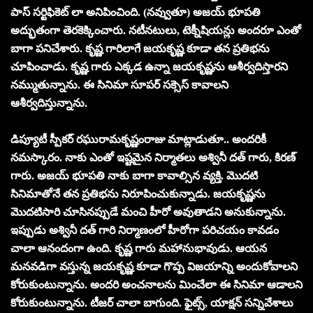
పాస్ సర్టిఫికెట్ లా అనిపించింది. (నవ్వుతూ) అజయ్ భూపతి
అద్భుతంగా తెరకెక్కించారు. నటీనటులు, టెక్నీషియన్లు అందరూ ఎంతో
బాగా పనిచేశారు. కృష్ణ గారిలాగే జయకృష్ణ కూడా తన ప్రతిభను
చూపించాడు. కృష్ణ గారు ఎక్కడ ఉన్నా జయకృష్ణను ఆశీర్వదిస్తారని
నమ్ముతున్నాను. ఈ సినిమా సూపర్ సక్సెస్ కావాలని
ఆశీర్వదిస్తున్నాను.
డిప్యూటీ స్పీకర్ రఘురామకృష్ణంరాజు మాట్లాడుతూ.. అందరికీ
నమస్కారం. నాకు ఎంతో ఇష్టమైన నిర్మాతలు అశ్వినీ దత్ గారు, కిరణ్
గారు. అజయ్ భూపతి నాకు బాగా కావాల్సిన వ్యక్తి. మొదటి
సినిమాతోనే తన ప్రతిభను నిరూపించుకున్నాడు. జయకృష్ణను
మొదటిసారి చూసినప్పుడే మంచి హీరో అవుతాడని అనుకున్నాను.
ఇప్పుడు అశ్వినీ దత్ గారి నిర్మాణంలో హీరోగా పరిచయం కావడం
చాలా ఆనందంగా ఉంది. కృష్ణ గారు మహానుభావుడు. ఆయన
మనవడిగా వస్తున్న జయకృష్ణ కూడా గొప్ప విజయాన్ని అందుకోవాలని
కోరుకుంటున్నాను. అందరి అంచనాలను మించేలా ఈ సినిమా ఆడాలని
కోరుకుంటున్నాను. టీజర్ చాలా బాగుంది. ఫైట్స్, యాక్షన్ సన్నివేశాలు