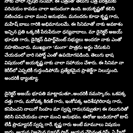
నాకు చాలా స్పెషల్ సినిమా. ఈ చిత్రంతో తెలుగు చిత్ర పరిశ్రమకు
పరిచయం కావడం చాలా ఆనందంగా ఉంది. జయకృష్ణతో కలిసి
నటించడం చాలా మంచి అనుభవం. మనందరం కూడా కృష్ణ గారు,
మహేష్ బాబు గారికి అభిమానులమే. ఈ సినిమాతో నాకు అవకాశం
ఇచ్చిన ప్రతి ఒక్కరికీ పేరుపేరునా ధన్యవాదాలు. మా డైరెక్టర్ అజయ్
భూపతి గారు, డైరెక్షన్ డిపార్ట్‌మెంట్ సభ్యులు అందరూ నాకు ఎంతో
సహకరించారు. ముఖ్యంగా ‘మంగా’ పాత్రను అర్థం చేసుకుని
చేయడంలో వారి సపోర్ట్ ఎంతో ఉపయోగపడింది. తెలుగు భాష
విషయంలో జయకృష్ణ నాకు చాలా సహాయం చేశారు. ఈ సినిమా నా
కెరీర్‌లో ఎప్పటికీ గుర్తుండిపోయే ప్రత్యేకమైన ప్రాజెక్ట్‌గా నిలుస్తుంది.
అందరికీ థ్యాంక్యూ.
డైరెక్టర్ అజయ్ భూపతి మాట్లాడుతూ..అందరికీ నమస్కారం. ఒకపక్క
దత్తు గారు, మరోపక్క కిరణ్ గారు, ఇంకోపక్క ఆదిశేషగిరిరావు గారు,
కనిపించని నాలుగో సింహం మా స్వప్న గారు(నవ్వుతూ) ఈ నలుగురితో
కలిసి పనిచేయడం చాలా మంచి అనుభవం. ఈరోజు ఇండియాలో టాప్
లేడీ ప్రొడ్యూసర్ స్వప్న గారే. కృష్ణ గారు అంటే మామూలు విషయం
కాదు. ఆయన నిజమైన సూపర్ స్టార్. ఆయన చేసినంత రిస్క్ ఏ హీరో