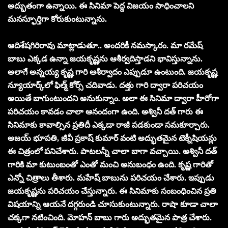
అద్భుతంగా ఉన్నాయి. ఈ సినిమా పెద్ద విజయం సాధించాలని
మనస్ఫూర్తిగా కోరుకుంటున్నాను.
ఆదిశేషగిరిరావు మాట్లాడుతూ.. అందరికీ నమస్కారం. మా రమేష్
బాబు ఎక్కడ ఉన్నా జయకృష్ణను ఆశీర్వదిస్తాడని భావిస్తున్నాను.
అలాగే అన్నయ్య కృష్ణ గారి ఆశీర్వాదం ఎప్పుడూ ఉంటుంది. జయకృష్ణ
న్యూయార్క్‌లో ఫిల్మ్ కోర్స్ చదివాడు. దత్తు గారి ద్వారా పరిచయం
అయితే బాగుంటుందని అనుకున్నాం. అలా ఈ సినిమా ద్వారా హీరోగా
పరిచయం కావడం చాలా ఆనందంగా ఉంది. అశ్వినీ దత్ గారు ఈ
సినిమాకు కావాల్సిన ప్రతిదీ ఎక్కడా రాజీ పడకుండా సమకూర్చారు.
అజయ్ భూపతి, జీవీ ప్రకాష్ కుమార్ వంటి అద్భుతమైన టెక్నీషియన్లు
ఈ చిత్రంలో పనిచేశారు. పాటలన్నీ చాలా బాగా వచ్చాయి. అశ్వినీ దత్
గారికి మా కుటుంబంతో ఎంతో మంచి అనుబంధం ఉంది. కృష్ణ గారితో
ఎన్నో చిత్రాలు తీశారు. మహేష్ బాబును పరిచయం చేశారు. ఇప్పుడు
జయకృష్ణను పరిచయం చేస్తున్నారు. ఈ సినిమాకు సంబంధించిన ప్రతి
విషయాన్ని ఆయనే దగ్గరుండి చూసుకుంటున్నారు. రాషా కూడా చాలా
చక్కగా నటించింది. మోహన్ బాబు గారు అద్భుతమైన పాత్ర చేశారు.