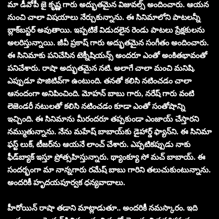
మా డీవోపీ జై కృష్ణ గారు అద్భుతమైన విజువల్స్ అందించారు. ఆయన
నుంచి చాలా విషయాలు నేర్చుకున్నాను. ఈ సినిమాలోని పాటలన్నీ
బ్లాక్‌బస్టర్ అవుతాయి. ఇప్పటికే విడుదలైన రెండు పాటలు ప్రేక్షకులను
అలరిస్తున్నాయి. జీవీ ప్రకాష్ గారు అద్భుతమైన సంగీతం అందించారు.
ఈ సినిమాకు పనిచేసిన టెక్నీషియన్స్ అందరూ ఎంతో అంకితభావంతో
పనిచేశారు. రాషా అద్భుతమైన నటి. అలాగే చాలా మంచి మనిషి.
ఎప్పుడూ పాజిటివ్‌గా ఉంటుంది. తనతో కలిసి నటించడం చాలా
ఆనందంగా అనిపించింది. మోహన్ బాబు గారు, నరేష్ గారు వంటి
లెజెండరీ నటులతో కలిసి నటించడం కూడా ఎంతో సంతోషాన్ని
ఇచ్చింది. ఈ సినిమాను మీరందరూ తప్పకుండా ఎంజాయ్ చేస్తారని
నమ్ముతున్నాను. నేను మహేష్ బాబాయ్‌కు డైహార్డ్ ఫ్యాన్‌ని. ఈ సినిమా
ఫస్ట్ లుక్, టీజర్‌ను ఆయనే లాంచ్ చేశారు. ఎప్పటికప్పుడు నాకు
ఫీడ్‌బ్యాక్ ఇస్తూ ప్రోత్సహిస్తున్నారు. థ్యాంక్యూ సో మచ్ బాబాయ్. ఈ
సందర్భంగా మా నాన్నగారు రమేష్ బాబు గారిని తలుచుకుంటున్నాను.
అందరికీ హృదయపూర్వక ధన్యవాదాలు.
హీరోయిన్ రాషా తడాని మాట్లాడుతూ.. అందరికీ నమస్కారం. ఇది