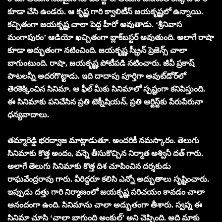
కూడా చేసి ఉండరు. ఆ కృష్ణ గారి క్వాలిటీస్ జయకృష్ణలో ఉన్నాయి.
కచ్చితంగా జయకృష్ణ చాలా పెద్ద హీరో అవుతాడు. ‘శ్రీనివాస
మంగాపురం’ ఆడియో ఖచ్చితంగా బ్లాక్‌బస్టర్ అవుతుంది. అలాగే రాషా
కూడా అద్భుతంగా నటించింది. జయకృష్ణ స్క్రీన్ ప్రెజెన్స్ చాలా
బాగుంటుంది. రాషా, జయకృష్ణ పోటీపడి నటించారు. జీవీ ప్రకాష్
పాటలన్నీ అదరగొట్టాడు. ఇది దాదాపు పూర్తిగా అవుట్‌డోర్‌లో
తెరకెక్కించిన సినిమా. ఆ ఫీల్ మీకు సినిమాలో స్పష్టంగా కనిపిస్తుంది.
ఈ సినిమాకు పనిచేసిన ప్రతి టెక్నీషియన్‌, ప్రతి ఆర్టిస్ట్‌కు పేరుపేరునా
ధన్యవాదాలు.
తమ్మారెడ్డి భరద్వాజ మాట్లాడుతూ. అందరికీ నమస్కారం. తెలుగు
సినిమాకు కొత్త అందం, వన్నె తీసుకొచ్చిన నిర్మాత అశ్వినీ దత్ గారు.
అలాగే తెలుగు సినిమాకు కొత్త దిశ చూపించిన దర్శకుడు
రాఘవేంద్రరావు గారు. వీరిద్దరూ కలిసి ఎన్నో అద్భుతాలు సృష్టించారు.
ఇప్పుడు దత్తు గారి నిర్మాణంలో జయకృష్ణ పరిచయం కావడం చాలా
ఆనందంగా ఉంది. సినిమాను చాలా అద్భుతంగా తీశారు. స్వప్న ఈ
సినిమా చూసి ‘చాలా బాగుంది అంకుల్’ అని చెప్పింది. అది మాకు