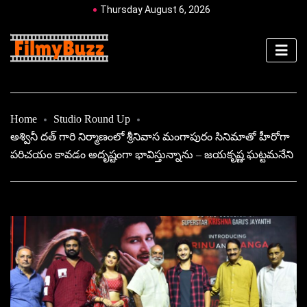
Thursday August 6, 2026
Home
Studio Round Up
అశ్వినీ దత్ గారి నిర్మాణంలో శ్రీనివాస మంగాపురం సినిమాతో హీరోగా
పరిచయం కావడం అదృష్టంగా భావిస్తున్నాను – జయకృష్ణ ఘట్టమనేని