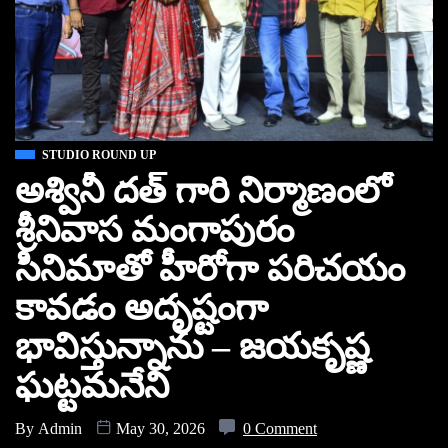
STUDIO ROUND UP
అశ్వినీ దత్ గారి నిర్మాణంలో
శ్రీనివాస మంగాపురం
సినిమాతో హీరోగా పరిచయం
కావడం అదృష్టంగా
భావిస్తున్నాను – జయకృష్ణ
ఘట్టమనేని
By
Admin
May 30, 2026
0 Comment