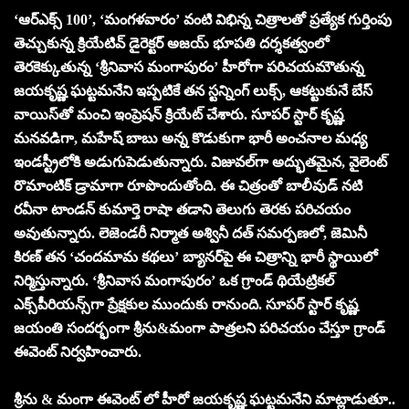
‘ఆర్ఎక్స్ 100’, ‘మంగళవారం’ వంటి విభిన్న చిత్రాలతో ప్రత్యేక గుర్తింపు
తెచ్చుకున్న క్రియేటివ్ డైరెక్టర్ అజయ్ భూపతి దర్శకత్వంలో
తెరకెక్కుతున్న ‘శ్రీనివాస మంగాపురం’ హీరోగా పరిచయమౌతున్న
జయకృష్ణ ఘట్టమనేని ఇప్పటికే తన స్టన్నింగ్ లుక్స్, ఆకట్టుకునే బేస్
వాయిస్‌తో మంచి ఇంప్రెషన్ క్రియేట్ చేశారు. సూపర్ స్టార్ కృష్ణ
మనవడిగా, మహేష్ బాబు అన్న కొడుకుగా భారీ అంచనాల మధ్య
ఇండస్ట్రీలోకి అడుగుపెడుతున్నారు. విజువల్‌గా అద్భుతమైన, వైలెంట్
రొమాంటిక్ డ్రామాగా రూపొందుతోంది. ఈ చిత్రంతో బాలీవుడ్ నటి
రవీనా టాండన్ కుమార్తె రాషా తడాని తెలుగు తెరకు పరిచయం
అవుతున్నారు. లెజెండరీ నిర్మాత అశ్వినీ దత్ సమర్పణలో, జెమినీ
కిరణ్ తన ‘చందమామ కథలు’ బ్యానర్‌పై ఈ చిత్రాన్ని భారీ స్థాయిలో
నిర్మిస్తున్నారు. ‘శ్రీనివాస మంగాపురం’ ఒక గ్రాండ్ థియేట్రికల్
ఎక్స్‌పీరియన్స్‌గా ప్రేక్షకుల ముందుకు రానుంది. సూపర్ స్టార్ కృష్ణ
జయంతి సందర్భంగా శ్రీను&మంగా పాత్రలని పరిచయం చేస్తూ గ్రాండ్
ఈవెంట్ నిర్వహించారు.
శ్రీను & మంగా ఈవెంట్ లో హీరో జయకృష్ణ ఘట్టమనేని మాట్లాడుతూ..