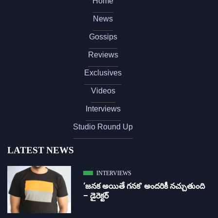
Home
News
Gossips
Reviews
Exclusives
Videos
Interviews
Studio Round Up
LATEST NEWS
INTERVIEWS
‘జ‌న‌క అయితే గ‌న‌క‌’ అందరికీ నచ్చుతుంది
– డైరెక్ట‌ర్