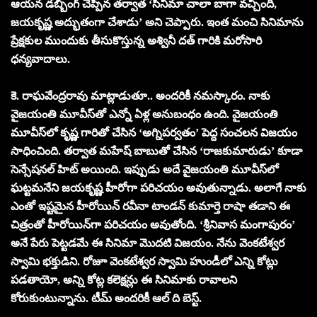
ఆయన డబ్బింగ్ చెప్పిన తర్వాత ‘సినిమా చాలా బాగా వచ్చింది,
జయకృష్ణ అద్భుతంగా చేశాడు’ అని చెప్పారు. ఇంత మంచి సినిమాను
ప్రేక్షకుల ముందుకు తీసుకొస్తున్న అశ్వినీ దత్ గారికి మరోసారి
ధన్యవాదాలు.
కె. రాఘవేంద్రరావు మాట్లాడుతూ.. అందరికీ నమస్కారం. నాకు
వైజయంతి మూవీస్‌తో ఎన్నో ఏళ్ల అనుబంధం ఉంది. వైజయంతి
మూవీస్‌లో కృష్ణ గారితో చేసిన ‘అగ్నిపర్వతం’ పెద్ద సంచలన విజయం
సాధించింది. తర్వాత మహేష్ బాబుతో చేసిన ‘రాజకుమారుడు’ కూడా
సెన్సేషనల్ హిట్ అయింది. ఇప్పుడు అదే వైజయంతి మూవీస్‌లో
ఘట్టమనేని జయకృష్ణ హీరోగా పరిచయం అవుతున్నాడు. అలాగే నాకు
ఎంతో ఇష్టమైన హీరోయిన్ రవీనా టాండన్ కుమార్తె రాషా తడాని ఈ
చిత్రంతో హీరోయిన్‌గా పరిచయం అవుతోంది. ‘శ్రీనివాస మంగాపురం’
అనే పేరు పెట్టడమే ఈ సినిమా మొదటి విజయం. నేను వెంకటేశ్వర
స్వామి భక్తుడిని. రోజూ వెంకటేశ్వర స్వామి హుండీలో ఎన్ని కోట్లు
పడతాయో, అన్ని కోట్ల కలెక్షన్లు ఈ సినిమాకు రావాలని
కోరుకుంటున్నాను. టీమ్ అందరికీ ఆల్ ది బెస్ట్.