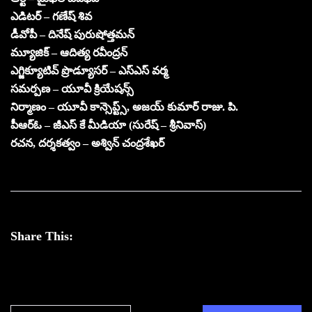
ఎడిటర్ – గణేష్ శివ
డీవోపీ – దినేష్ పురుషోత్తమన్
మ్యూజిక్ – ఆదిత్య రవీంద్రన్
ఎగ్జిక్యూటివ్ ప్రొడ్యూసర్ – ఎస్ఎస్ వర్మ
సమర్పణ – యూవీ క్రియేషన్స్
నిర్మాణం – యూవీ కాన్సెప్ట్స్, అజయ్ కుమార్ రాజు. పి.
పీఆర్ఓ – జీఎస్ కే మీడియా (సురేష్ – శ్రీనివాస్)
రచన, దర్శకత్వం – అశ్విన్ చంద్రశేఖర్
Share This: