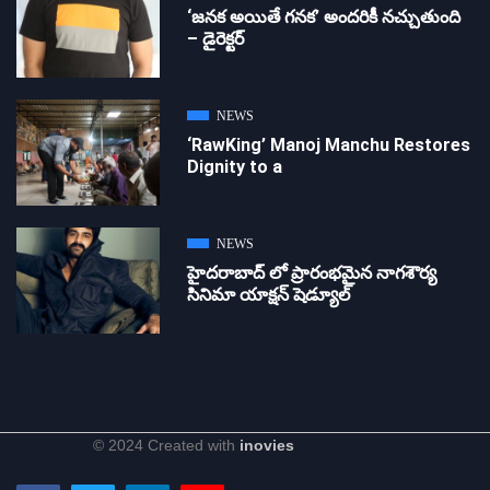
‘జ‌న‌క అయితే గ‌న‌క‌’ అందరికీ నచ్చుతుంది
– డైరెక్ట‌ర్
NEWS
‘RawKing’ Manoj Manchu Restores
Dignity to a
NEWS
హైదరాబాద్ లో ప్రారంభమైన నాగశౌర్య
సినిమా యాక్షన్ షెడ్యూల్
© 2024 Created with
inovies