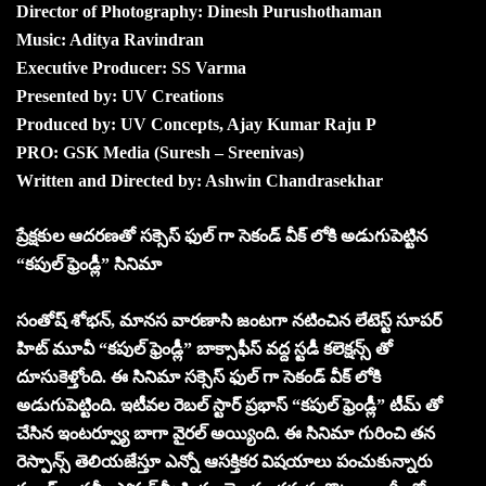
Director of Photography: Dinesh Purushothaman
Music: Aditya Ravindran
Executive Producer: SS Varma
Presented by: UV Creations
Produced by: UV Concepts, Ajay Kumar Raju P
PRO: GSK Media (Suresh – Sreenivas)
Written and Directed by: Ashwin Chandrasekhar
ప్రేక్షకుల ఆదరణతో సక్సెస్ ఫుల్ గా సెకండ్ వీక్ లోకి అడుగుపెట్టిన
“కపుల్ ఫ్రెండ్లీ” సినిమా
సంతోష్ శోభన్, మానస వారణాసి జంటగా నటించిన లేటెస్ట్ సూపర్
హిట్ మూవీ “కపుల్ ఫ్రెండ్లీ” బాక్సాఫీస్ వద్ద స్టడీ కలెక్షన్స్ తో
దూసుకెళ్తోంది. ఈ సినిమా సక్సెస్ ఫుల్ గా సెకండ్ వీక్ లోకి
అడుగుపెట్టింది. ఇటీవల రెబల్ స్టార్ ప్రభాస్ “కపుల్ ఫ్రెండ్లీ” టీమ్ తో
చేసిన ఇంటర్వ్యూ బాగా వైరల్ అయ్యింది. ఈ సినిమా గురించి తన
రెస్పాన్స్ తెలియజేస్తూ ఎన్నో ఆసక్తికర విషయాలు పంచుకున్నారు