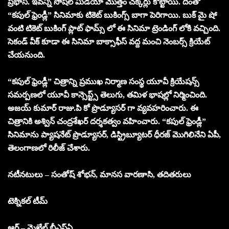
ప్రభాస్. ఇవన్నీ సోషల్ మీడియా మొత్తం చక్కర్లు కొట్టాయి. దీంతో
“కపుల్ ఫ్రెండ్లీ” సినిమాకు టికెట్ బుకింగ్స్ బాగా పెరిగాయి. బుక్ మై షో
వంటి టికెట్ బుకింగ్ ప్లాట్ ఫామ్స్ లో ఈ సినిమా ట్రెండింగ్ లోకి వచ్చింది.
సెకండ్ వీక్ కూడా ఈ సినిమా బాక్సాఫీస్ వద్ద మంచి నెంబర్స్ క్రియేట్
చేయనుంది.
“కపుల్ ఫ్రెండ్లీ” చిత్రాన్ని ప్రముఖ నిర్మాణ సంస్థ యూవీ క్రియేషన్స్
సమర్పణలో యూవీ కాన్సెప్ట్స్ తెలుగు, తమిళ భాషల్లో నిర్మించింది.
అజయ్ కుమార్ రాజు.పి కో ప్రొడ్యూసర్ గా వ్యవహరించారు. ఈ
చిత్రానికి అశ్విన్ చంద్రశేఖర్ దర్శకత్వం వహించారు. “కపుల్ ఫ్రెండ్లీ”
సినిమాను ప్యాషనేట్ ప్రొడ్యూసర్, డిస్ట్రిబ్యూటర్ ధీరజ్ మొగిలినేని ఏపీ,
తెలంగాణలో రిలీజ్ చేశారు.
నటీనటులు – సంతోష్ శోభన్, మానస వారణాసి, తదితరులు
టెక్నికల్ టీమ్
ఆర్ట్ – మైఖేల్ బీఎఫ్ఏ