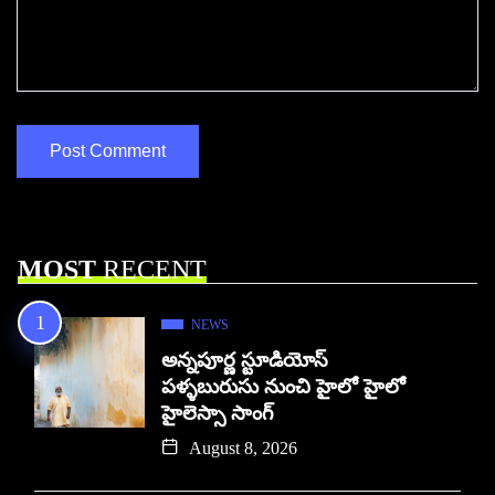
MOST
RECENT
NEWS
అన్నపూర్ణ స్టూడియోస్
పళ్ళబురుసు నుంచి హైలో హైలో
హైలెస్సా సాంగ్
August 8, 2026