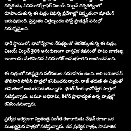
దర్శకుడు, సినిమాటోగ్రాఫర్ విజయ్ మిల్టన్ దర్శకత్వంలో
రూపొందుతున్న ఈ చిత్రం విభిన్న ప్రదేశాల్లో విస్తృతంగా షూటింగ్
జరుపుకుంది. ప్రస్తుతం చిత్రబృందం పోస్ట్ ప్రొడక్షన్ పనుల్లో
నిమగ్నమైంది.
భారీ స్థాయిలో, భావోద్వేగాల నేపథ్యంతో తెరకెక్కుతున్న ఈ చిత్రం,
విజయ్ మిల్టన్ శైలికి అనుగుణంగా వాస్తవిక కథనంతో పాటు వాణిజ్య
అంశాలను మేళవించిన సినిమాటిక్ అనుభూతిని అందించనుంది.
ఈ చిత్రంలో విశిష్టమైన నటీనటుల సమాహారం ఉంది. ఆరి అరుజునన్
తొలిసారి పోలీస్ పాత్రలో కనిపించనున్నారు. రాజ్ తరుణ్ ఈ చిత్రంతో
తమిళంలో అడుగుపెడుతున్నారు. భరత్ కీలక భావోద్వేగ పాత్రలో
నటిస్తున్నారు. అమూ అభిరామి, కిశోర్ ప్రాధాన్యత ఉన్న పాత్రల్లో
కనిపించనున్నారు.
ప్రత్యేక ఆకర్షణగా స్వతంత్ర సంగీత కళాకారుడు వేధన్ కూడా ఒక
ముఖ్యమైన పాత్రలో నటిస్తున్నారు. తన ప్రత్యేక గాత్రం, సామాజిక