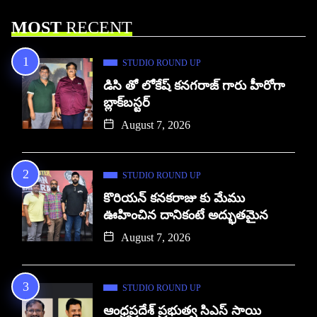
MOST
RECENT
STUDIO ROUND UP
డిసి తో లోకేష్ కనగరాజ్ గారు హీరోగా
బ్లాక్‌బస్టర్
August 7, 2026
STUDIO ROUND UP
కొరియన్ కనకరాజు కు మేము
ఊహించిన దానికంటే అద్భుతమైన
August 7, 2026
STUDIO ROUND UP
ఆంధ్రప్రదేశ్ ప్రభుత్వ సిఎస్ సాయి