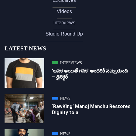
Exclusives
Videos
Interviews
Studio Round Up
LATEST NEWS
INTERVIEWS
‘జ‌న‌క అయితే గ‌న‌క‌’ అందరికీ నచ్చుతుంది
– డైరెక్ట‌ర్
NEWS
‘RawKing’ Manoj Manchu Restores
Dignity to a
NEWS