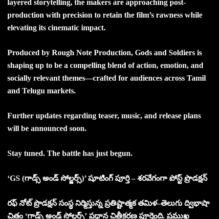
layered storytelling, the makers are approaching post-
production with precision to retain the film’s rawness while
elevating its cinematic impact.
Produced by Rough Note Production, Gods and Soldiers is
shaping up to be a compelling blend of action, emotion, and
socially relevant themes—crafted for audiences across Tamil
and Telugu markets.
Further updates regarding teaser, music, and release plans
will be announced soon.
Stay tuned. The battle has just begun.
‘GS (గాడ్స్ అండ్ సోల్జర్స్)’ షూటింగ్ పూర్తి – శరవేగంగా పోస్ట్ ప్రొడక్షన్‌
రఫ్ నోట్ ప్రొడక్షన్ సంస్థ నిర్మిస్తున్న ప్రతిష్టాత్మక తమిళ–తెలుగు ద్విభాషా
చిత్రం ‘గాడ్స్ అండ్ సోల్జర్స్’ ప్రధాన చిత్రీకరణ పూర్తైంది. ప్రముఖ