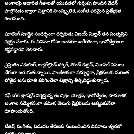
అంశాలపై ఆధారిత గీతాలతో యువతలో గుర్తింపు పొందిన వేధన్
పాల్గొనడం ద్వారా చిత్రానికి సాంస్కృతిక, సంగీత పరమైన ప్రత్యేకత
కలగనుంది.
షూటింగ్ పూర్తైన సందర్భంగా దర్శకుడు విజయ్ మిల్టన్ తన సంతృప్తిని
వ్యక్తం చేశారు. ఈ సినిమా కోసం అందరూ శారీరకంగా, భావోద్వేగంగా
కష్టపడ్డారని తెలిపారు.
ప్రస్తుతం ఎడిటింగ్, బ్యాక్‌గ్రౌండ్ స్కోర్, సౌండ్ డిజైన్, విజువల్ పనులు
వేగంగా జరుగుతున్నాయి. సాంకేతికంగా సమృద్ధిగా, ప్రేక్షకులకు మరింత
లోతైన అనుభూతి కలిగించేలా చిత్రాన్ని తీర్చిదిద్దుతున్నారు.
రఫ్ నోట్ ప్రొడక్షన్ నిర్మిస్తున్న ఈ చిత్రం యాక్షన్, భావోద్వేగం, సామాజిక
అంశాల సమ్మేళనంగా తమిళ, తెలుగు ప్రేక్షకులను ఆకట్టుకునేలా
రూపొందుతోంది.
టీజర్, సంగీతం, విడుదల తేదీలకు సంబంధించిన వివరాలు త్వరలో