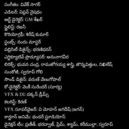
సంగీతం: వివేక్ సాగర్
ఎడిటర్: విప్లవ్ నైషధం
ఆర్ట్ డైరెక్టర్: GM శేఖర్
స్టైలిస్ట్: రజనీ
కొరియోగ్రఫీ: శిరీష్ కుమార్
స్టంట్స్: నందు మాస్టర్
పబ్లిసిటీ డిజైన్స్: భరణిధరన్
ఎగ్జిక్యూటివ్ ప్రొడ్యూసర్: అనునాగవీర
లిరిక్స్: భువన చంద్ర, రామజోగయ్య శాస్త్రి, జొన్నవిత్తుల, నిఖిలేష్
సుంకోజీ, స్వరూప్ గోలి
సౌండ్ డిజైన్: వరుణ్ వేణుగోపాల్
కో-డైరెక్టర్: వెంకీ సురేందర్ (సూర్య)
VFX & DI: దక్కన్ డ్రీమ్స్
కలరిస్ట్: కిరణ్
VFX సూపర్‌వైజర్: వి మోహన్ జగదీష్ (జగన్)
కార్టూన్ అనిమే: థండర్ స్టూడియోస్
డైరెక్షన్ టీం: ప్రణీత్, భరద్వాజ్, ప్రేమ్, శ్యామ్, కరీముల్లా, స్వరూప్