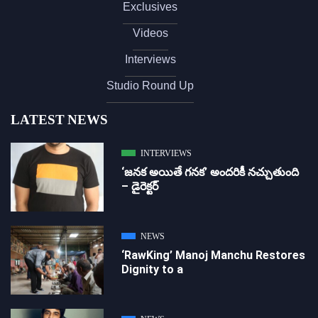
Exclusives
Videos
Interviews
Studio Round Up
LATEST NEWS
INTERVIEWS
‘జ‌న‌క అయితే గ‌న‌క‌’ అందరికీ నచ్చుతుంది
– డైరెక్ట‌ర్
NEWS
‘RawKing’ Manoj Manchu Restores
Dignity to a