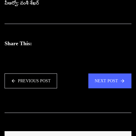
పీఆర్వో: వంశీ శేఖర్
Share This:
PREVIOUS POST
NEXT POST