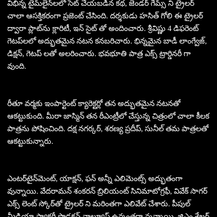
విభిన్న టైమ్‌లైన్‌లలో సెట్ చేయబడిన కథ, జెండర్ గేమ్స్ ని ట్రైలర్
చాలా ఆసక్తికరంగా ప్రజెంట్ చేసింది. దర్శకుడు హసిత్ గోలి ఈ ట్రైలర్
ద్వారా ప్లాట్‌ను క్లారిటీ, ఇన్ సైట్ తో అందించారు. శ్రీవిష్ణు 4 డిఫరెంట్
గెటప్‌లలో అద్భుతమైన నటన కనబరిచారు. భిన్నమైన బాడీ లాంగ్వేజ్,
డిక్షన్, గెటప్ లతో అలరించారు. భవభూతి పాత్ర ఎక్స్ ట్రార్డినరీ గా
వుంది.
రీతూ వర్మకు ఇంపార్టెంట్ క్యారెక్టర్లో తన అద్భుతమైన నటనతో
ఆకట్టుకుంది. మీరా జాస్మిన్ తన రీఎంట్రీలో చేస్తున్న చిత్రంలో చాలా కీలక
పాత్రను పోషించింది. దక్ష నగర్కర్, శరణ్య ప్రదీప్, సునీల్ తమ పాత్రలతో
ఆకట్టుకున్నారు.
ఎంటర్‌టైన్‌మెంట్, యాక్షన్, ఫన్ అన్నీ ఎలిమెంట్స్ అద్భుతంగా
వున్నాయి. వేదరామన్ శంకరన్ బ్రిలియంట్ సినిమాటోగ్రఫీ, వివేక్ సాగర్
ఎక్స్ లెంట్ స్కోర్‌తో ట్రైలర్ ని మరింతగా ఎలివేట్ చేశారు. పీపుల్
మీడియా ఫ్యాక్టరీ ప్రొడక్షన్ వాల్యూస్ ఉన్నంతగా వున్నాయి. జిఎం శేఖర్