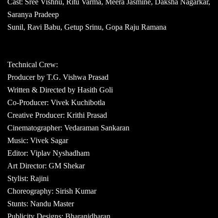
Cast: Sree Vishnu, Ritu Varma, Meera Jasmine, Daksha Nagarkar,
Saranya Pradeep
Sunil, Ravi Babu, Getup Srinu, Gopa Raju Ramana
Technical Crew:
Producer by T.G. Vishwa Prasad
Written & Directed by Hasith Goli
Co-Producer: Vivek Kuchibotla
Creative Producer: Krithi Prasad
Cinematographer: Vedaraman Sankaran
Music: Vivek Sagar
Editor: Viplav Nyshadham
Art Director: GM Shekar
Stylist: Rajini
Choreography: Sirish Kumar
Stunts: Nandu Master
Publicity Designs: Bharanidharan