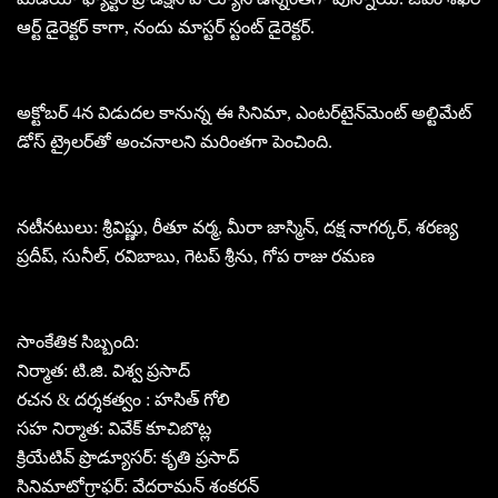
ఆర్ట్ డైరెక్టర్ కాగా, నందు మాస్టర్ స్టంట్ డైరెక్టర్.
అక్టోబ‌ర్ 4న విడుద‌ల కానున్న ఈ సినిమా, ఎంటర్‌టైన్‌మెంట్ అల్టిమేట్
డోస్ ట్రైల‌ర్‌తో అంచ‌నాలని మరింతగా పెంచింది.
నటీనటులు: శ్రీవిష్ణు, రీతూ వర్మ, మీరా జాస్మిన్, దక్ష నాగర్కర్, శరణ్య
ప్రదీప్, సునీల్, రవిబాబు, గెటప్ శ్రీను, గోప రాజు రమణ
సాంకేతిక సిబ్బంది:
నిర్మాత: టి.జి. విశ్వ ప్రసాద్
రచన & దర్శకత్వం : హసిత్ గోలి
సహ నిర్మాత: వివేక్ కూచిబొట్ల
క్రియేటివ్ ప్రొడ్యూసర్: కృతి ప్రసాద్
సినిమాటోగ్రాఫర్: వేదరామన్ శంకరన్