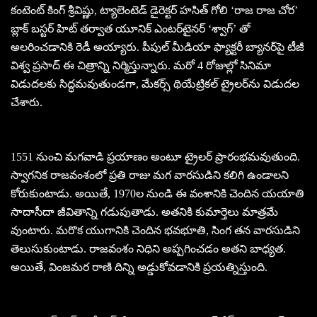
కంటెంట్ కింగ్ శ్రీవిష్ణు, ట్యాలెంటెడ్ డైరెక్టర్ హసిత్ గోలి ‘రాజ రాజ చోర’
బ్లాక్ బస్టర్ హిట్ తర్వాత యూనిక్ ఎంటర్‌టైనర్‌ ‘శ్వాగ్’ తో
అలరించడానికి రెడీ అయ్యారు. పీపుల్ మీడియా ఫ్యాక్టరీ బ్యానర్‌పై టీజీ
విశ్వ ప్రసాద్ ఈ చిత్రాన్ని నిర్మిస్తున్నారు. మరో 4 రోజుల్లో సినిమా
విడుదలకు సిద్ధమవుతుండగా, మేకర్స్ థియేట్రికల్ ట్రైలర్‌ను విడుదల
చేశారు.
1551 నుంచి మగవాడి ప్రయాణం అంటూ ట్రైలర్ ప్రారంభమవుతుంది.
స్వాగనిక రాజవంశంలో ప్రతి రాజు మగ వారసుడిని కలిగి ఉండాలని
కోరుకుంటాడు. అయితే, 1970ల నుండి ఈ వంశానికి చెందిన యయాతి
సాదాసీదా జీవితాన్ని గడుపుతాడు. అతనికి కుమార్తెలు మాత్రమే
వుంటారు. మరొక యుగానికి చెందిన భవభూతి, సింగ తన వారసుడిని
తెలుసుకుంటాడు. రాజవంశం నిధిని అప్పగించడం అతని బాధ్యత.
అయితే, వింజమర రాణి దిన్ని అడ్డుకోవడానికి ప్రయత్నిస్తుంది.