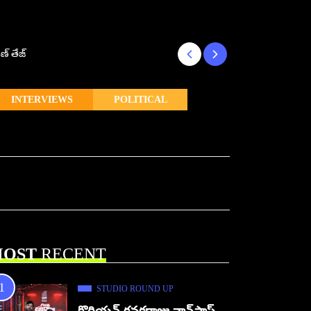
ణ్ తేజ్
Makutam to Relea
INTERVIEWS
POLITICAL
OST
RECENT
STUDIO ROUND UP