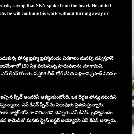
rds, saying that SKN spoke from the heart. He added
ple, he will continue his work without turning away or
దించుకున్న హాస్య బ్రహ్మ బ్రహ్మానందం చిరకాలం మనల్ని నవ్విస్తూనే
 కుంభమేళాలో 150 ఏళ్ల వయసున్న సాధువులను చూశామని,
ఎన్ కోరారు. సప్తగిరి లీడ్ రోల్ చేసిన పెళ్లికాని ప్రసాద్ సినిమా
 ఇచ్చిన స్పీచ్ అందరినీ ఆకట్టుకుంటోంది. ఒక దిగ్గజ హాస్య నటుడిని
స్తున్నాయి. ఎస్ కేఎన్ స్పీచ్ ను పలువురు ప్రశంసిస్తున్నారు.
రాలకు బ్యాక్ బోన్ గా నిలిచారని చెప్పారు ఎస్ కేఎన్. బ్రహ్మానందం
ామెడీతో మనకు స్ట్రెస్ బస్టర్ అయ్యారని ఎస్ కేఎన్ అన్నారు.