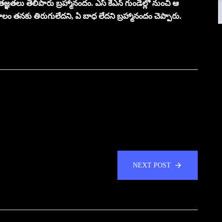
ృతజ్ఞతలు తెలిపారు బ్రహ్మానందం. ఎస్ కేఎన్ గుండెల్లో నుంచి ఆ
ం తనకు తిరుగులేదని, ఏ బాధ లేదని బ్రహ్మానందం చెప్పారు.
NEXT POST