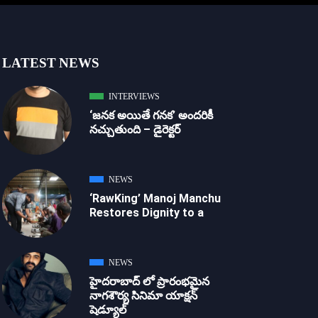
LATEST NEWS
INTERVIEWS
‘జ‌న‌క అయితే గ‌న‌క‌’ అందరికీ
నచ్చుతుంది – డైరెక్ట‌ర్
NEWS
‘RawKing’ Manoj Manchu
Restores Dignity to a
NEWS
హైదరాబాద్ లో ప్రారంభమైన
నాగశౌర్య సినిమా యాక్షన్
షెడ్యూల్