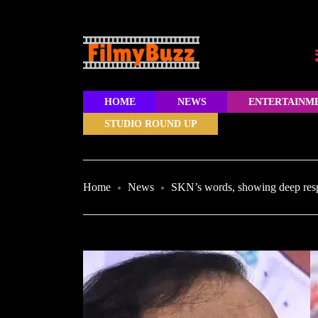
HOME
NEWS
ENTERTAINM
STUDIO ROUND UP
Home
News
SKN’s words, showing deep resp