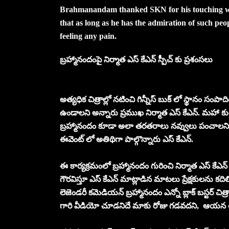
Brahmanandam thanked SKN for his touching wo
that as long as he has the admiration of such peo
feeling any pain.
బ్రహ్మానందంపై నిర్మాత ఎస్ కేఎన్ స్పీచ్ కు ప్రశంసలు
అత్యధిక చిత్రాల్లో నటించి గిన్నీస్ బుక్ లో స్థానం సంపా
ఉండాలని అన్నారు ప్రముఖ నిర్మాత ఎస్ కేఎన్. మహా
బ్రహ్మానందం కూడా అలా తరతరాలు నవ్వులు పంచాలని ఎస్ కే
ఈవెంట్ లో అతిథిగా పాల్గొన్నారు ఎస్ కేఎన్.
ఈ కార్యక్రమంలో బ్రహ్మానందం గురించి నిర్మాత ఎస్ కేఎన్
గౌరవిస్తూ ఎస్ కేఎన్ మాట్లాడిన మాటలు ప్రేక్షకులను కదిలి
లెజెండరీ కమెడియన్ బ్రహ్మానందం ఎన్నో బ్లాక్ బస్టర్ చిత్
గారి వీడియో చూడనిదే మాకు రోజు గడవదని, ఆయన తన క