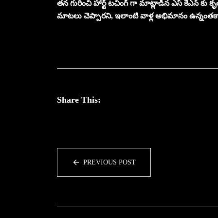
తన గురించి హార్ట్ టచింగ్ గా మాట్లాడిన ఎస్ కేఎన్ కు క
మాటలు చెప్పారని, ఇలాంటి వాళ్ల అభిమానం ఉన్నంతకాల
Share This:
PREVIOUS POST