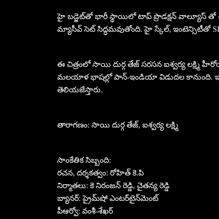
హై బడ్జెట్‌తో భారీ స్థాయిలో టాప్ ప్రొడక్షన్ వాల్యూస్ తో
మ్యాసీవ్ సెట్‌ సిద్ధమవుతోంది. హై స్కేల్, ఇంటెన్సిటీతో
ఈ చిత్రంలో సాయి దుర్గ తేజ్ సరసన ఐశ్వర్య లక్ష్మి హీరో
మలయాళ భాషల్లో పాన్-ఇండియా విడుదల కానుంది. ఇత
తెలియజేస్తారు.
తారాగణం: సాయి దుర్గ తేజ్, ఐశ్వర్య లక్ష్మి
సాంకేతిక సిబ్బంది:
రచన, దర్శకత్వం: రోహిత్ కె.పి
నిర్మాతలు: కె నిరంజన్ రెడ్డి, చైతన్య రెడ్డి
బ్యానర్: ప్రైమ్‌షో ఎంటర్‌టైన్‌మెంట్
పీఆర్వో: వంశీ-శేఖర్