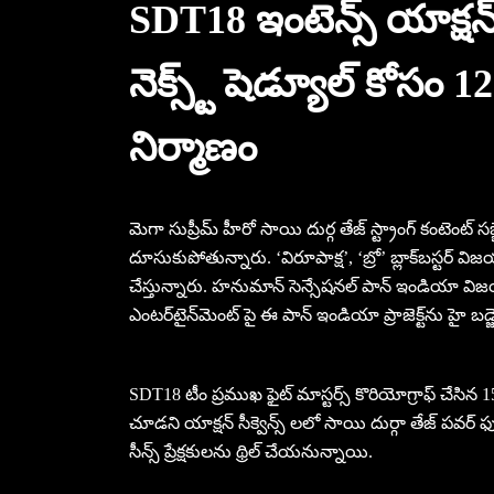
SDT18 ఇంటెన్స్ యాక్షన్-ప
నెక్స్ట్ షెడ్యూల్ కోసం 1
నిర్మాణం
మెగా సుప్రీమ్ హీరో సాయి దుర్గ తేజ్ స్ట్రాంగ్ కంటెంట్
దూసుకుపోతున్నారు. ‘విరూపాక్ష’, ‘బ్రో’ బ్లాక్‌బస్టర్ విజయ
చేస్తున్నారు. హనుమాన్ సెన్సేషనల్ పాన్ ఇండియా విజయం త
ఎంటర్‌టైన్‌మెంట్ పై ఈ పాన్ ఇండియా ప్రాజెక్ట్‌ను హై బడ్జెట్
SDT18 టీం ప్రముఖ ఫైట్ మాస్టర్స్ కొరియోగ్రాఫ్ చేసిన 15
చూడని యాక్షన్ సీక్వెన్స్ లలో సాయి దుర్గా తేజ్ పవర్ ఫుల్
సీన్స్ ప్రేక్షకులను థ్రిల్ చేయనున్నాయి.