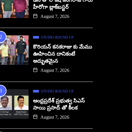
డిసి తో లోకేష్ కనగరాజ్ గారు
హీరోగా బ్లాక్‌బస్టర్
August 7, 2026
STUDIO ROUND UP
కొరియన్ కనకరాజు కు మేము
ఊహించిన దానికంటే
అద్భుతమైన
August 7, 2026
STUDIO ROUND UP
ఆంధ్రప్రదేశ్ ప్రభుత్వ సిఎస్
సాయి ప్రసాద్ తో కీలక
August 7, 2026