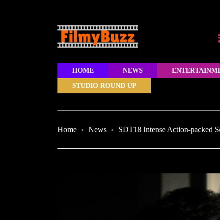
HOME
NEWS
ENTERTAINM
STUDIO ROUND UP
Home
News
SDT18 Intense Action-packed S