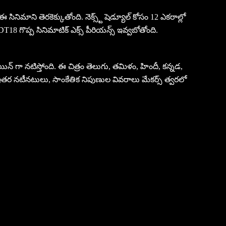
 ఈ సినిమాని తెరకెక్కుతోంది. నెక్స్ట్ షెడ్యూల్‌ కోసం 12 ఎకరాల్లో
 SDT18 గొప్ప సినిమాటిక్ ఎక్స్ పీరియన్స్ ఇవ్వబోతోంది.
యిన్ గా నటిస్తోంది. ఈ చిత్రం తెలుగు, తమిళం, హిందీ, కన్నడ,
ర నటీనటులు, సాంకేతిక నిపుణుల వివరాలు మేకర్స్ త్వరలో