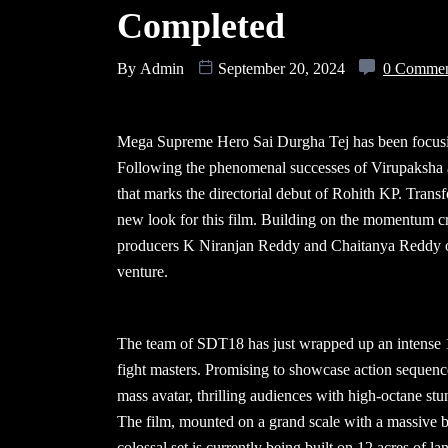
Completed
By
Admin
September 20, 2024
0 Comme
Mega Supreme Hero Sai Durgha Tej has been focusin
Following the phenomenal successes of Virupaksha 
that marks the directorial debut of Rohith KP. Trans
new look for this film. Building on the momentum c
producers K Niranjan Reddy and Chaitanya Reddy o
venture.
The team of SDT18 has just wrapped up an intense
fight masters. Promising to showcase action sequence
mass avatar, thrilling audiences with high-octane stu
The film, mounted on a grand scale with a massive b
colossal set is currently being built on 12 acres of l