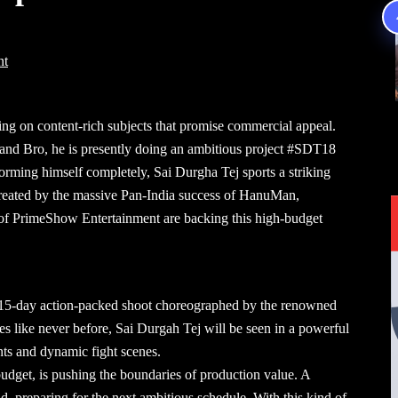
nt
g on content-rich subjects that promise commercial appeal.
and Bro, he is presently doing an ambitious project #SDT18
forming himself completely, Sai Durgha Tej sports a striking
reated by the massive Pan-India success of HanuMan,
f PrimeShow Entertainment are backing this high-budget
 15-day action-packed shoot choreographed by the renowned
s like never before, Sai Durgah Tej will be seen in a powerful
nts and dynamic fight scenes.
udget, is pushing the boundaries of production value. A
and, preparing for the next ambitious schedule. With this kind of