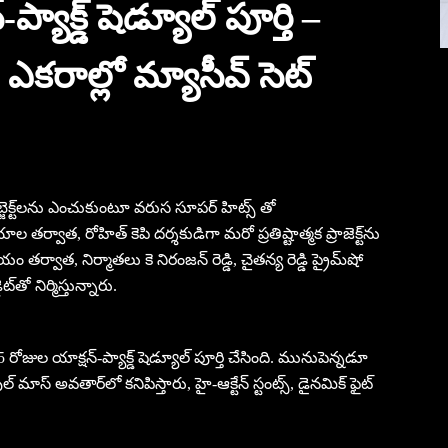
్యాక్డ్ షెడ్యూల్ పూర్తి –
2 ఎకరాల్లో మ్యాసీవ్ సెట్
 సబ్జెక్ట్‌లను ఎంచుకుంటూ వరుస సూపర్ హిట్స్ తో
ాల తర్వాత, రోహిత్ కెపి దర్శకుడిగా మరో ప్రతిష్టాత్మక ప్రాజెక్ట్‌ను
ర్వాత, నిర్మాతలు కె నిరంజన్ రెడ్డి, చైతన్య రెడ్డి ప్రైమ్‌షో
‌తో నిర్మిస్తున్నారు.
 రోజుల యాక్షన్-ప్యాక్డ్ షెడ్యూల్ పూర్తి చేసింది. మునుపెన్నడూ
 మాస్ అవతార్‌లో కనిపిస్తారు, హై-ఆక్టేన్ స్టంట్స్, డైనమిక్ ఫైట్