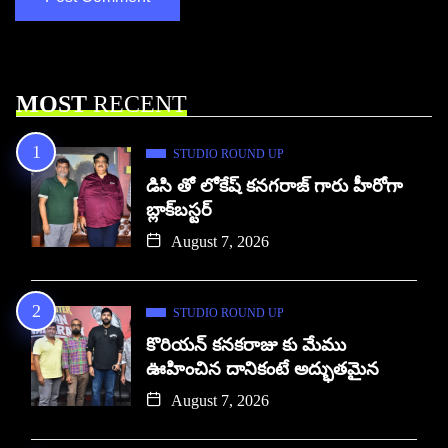
MOST
RECENT
STUDIO ROUND UP
డిసి తో లోకేష్ కనగరాజ్ గారు హీరోగా
బ్లాక్‌బస్టర్
August 7, 2026
STUDIO ROUND UP
కొరియన్ కనకరాజు కు మేము
ఊహించిన దానికంటే అద్భుతమైన
August 7, 2026