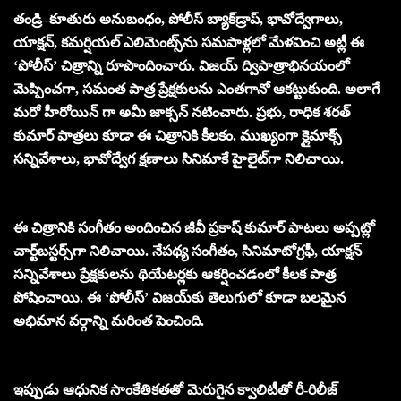
తండ్రి–కూతురు అనుబంధం, పోలీస్ బ్యాక్‌డ్రాప్, భావోద్వేగాలు,
యాక్షన్, కమర్షియల్ ఎలిమెంట్స్‌ను సమపాళ్లలో మేళవించి అట్లీ ఈ
‘పోలీస్’ చిత్రాన్ని రూపొందించారు. విజయ్ ద్విపాత్రాభినయంలో
మెప్పించగా, సమంత పాత్ర ప్రేక్షకులను ఎంతగానో ఆకట్టుకుంది. అలాగే
మరో హీరోయిన్ గా అమీ జాక్సన్ నటించారు. ప్రభు, రాధిక శరత్
కుమార్ పాత్రలు కూడా ఈ చిత్రానికి కీలకం. ముఖ్యంగా క్లైమాక్స్
సన్నివేశాలు, భావోద్వేగ క్షణాలు సినిమాకే హైలైట్‌గా నిలిచాయి.
ఈ చిత్రానికి సంగీతం అందించిన జీవీ ప్రకాష్ కుమార్ పాటలు అప్పట్లో
చార్ట్‌బస్టర్స్‌గా నిలిచాయి. నేపథ్య సంగీతం, సినిమాటోగ్రఫీ, యాక్షన్
సన్నివేశాలు ప్రేక్షకులను థియేటర్లకు ఆకర్షించడంలో కీలక పాత్ర
పోషించాయి. ఈ ‘పోలీస్’ విజయ్‌కు తెలుగులో కూడా బలమైన
అభిమాన వర్గాన్ని మరింత పెంచింది.
ఇప్పుడు ఆధునిక సాంకేతికతతో మెరుగైన క్వాలిటీతో రీ-రిలీజ్