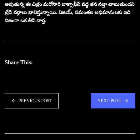
అవుతున్న ఈ చిత్రం మరోసారి బాక్సాఫీస్ వద్ద తన సత్తా చాటుతుందని
ట్రేడ్ వర్గాలు భావిస్తున్నాయి. విజయ్, సమంతల అభిమానులకు ఇది
నిజంగా ఒక తీపి వార్త.
Share This:
PREVIOUS POST
NEXT POST