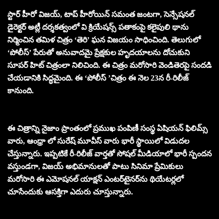
స్టార్ హీరో విజయ్, టాప్ హీరోయిన్ సమంత జంటగా, సెన్సేషనల్
డైరెక్టర్ అట్లీ దర్శకత్వంలో వి క్రియేషన్స్ పతాకంపై కలైపులి థాను
నిర్మించిన తమిళ చిత్రం ‘తెరి’ ఘన విజయం సాధించింది. తెలుగులో
‘పోలీస్’ పేరుతో అనువాదమై ప్రేక్షకుల హృదయాలను దోచుకుని
సూపర్ హిట్ చిత్రంలా నిలిచింది. ఈ చిత్రం మరోసారి వెండితెరపై సందడి
చేయడానికి సిద్ధమైంది. ఈ ‘పోలీస్ ’చిత్రం ఈ నెల 23న రీ-రిలీజ్
కానుంది.
ఈ చిత్రాన్ని నైజాం ప్రాంతంలో ప్రముఖ పంపిణీ సంస్థ ఏషియన్ ఫిలిమ్స్
వారు, ఆంధ్రా లో సురేష్ మూవీస్ వారు భారీ స్థాయిలో విడుదల
చేస్తున్నారు. ఇప్పటికే రీ-రిలీజ్ వార్తతో సోషల్ మీడియాలో భారీ స్పందన
వస్తుండగా, విజయ్ అభిమానులతో పాటు సినిమా ప్రేమికులు
మరోసారి ఈ ఎమోషనల్ యాక్షన్ ఎంటర్‌టైనర్‌ను థియేటర్లలో
చూసేందుకు ఆసక్తిగా ఎదురు చూస్తున్నారు.