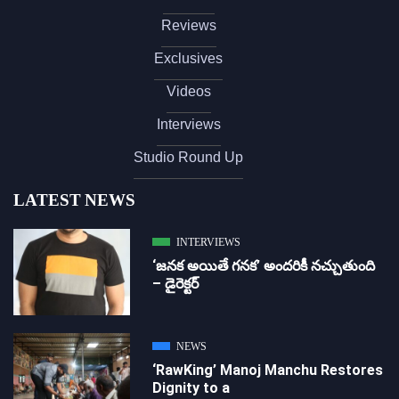
Reviews
Exclusives
Videos
Interviews
Studio Round Up
LATEST NEWS
INTERVIEWS
‘జ‌న‌క అయితే గ‌న‌క‌’ అందరికీ నచ్చుతుంది
– డైరెక్ట‌ర్
NEWS
‘RawKing’ Manoj Manchu Restores
Dignity to a