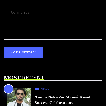
MOST
RECENT
NEWS
Amma Naku Aa Abbayi Kavali
Success Celebrations