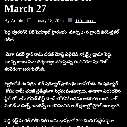
March 27
By
Admin
January 18, 2026
0 Comment
పెద్ది త్వరలోనే బిగ్ షెడ్యూల్ ప్రారంభం- మార్చి 27న గ్రాండ్ థియేట్రికల్
రిలీజ్
మెగా పవర్ స్టార్ రామ్ చరణ్ మోస్ట్ ఎవైటెడ్ స్పోర్ట్స్ డ్రామా పెద్ది.
బుచ్చి బాబు సనా దర్శకత్వం వహిస్తున్న ఈ సినిమా షూటింగ్
శరవేగంగా జరుగుతోంది.
త్వరలోనే ఈ చిత్రం బిగ్ షెడ్యూల్ ప్రారంభం కాబోతోంది. ఈ షెడ్యూల్
కోసం రామ్ చరణ్ ప్రత్యేకంగా సిద్ధమవుతున్నారు. తాజాగా విడుదలైన
స్టిల్ లో రామ్ చరణ్ బీస్ట్ మోడ్ లో కనిపించడం అదిరిపోయింది. రాక్
సాలిడ్ మసిల్స్, ఇంటెన్స్ గా కనిపించిన లుక్ క్షణాల్లో వైరల్ అయ్యింది.
పెద్ది ఫస్ట్ సింగిల్ చికిరి చికిరి ఐదు భాషలలో 200 మిలియన్లకు పైగా