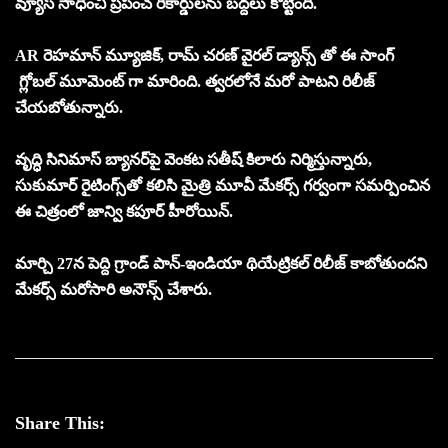
వ్యూస్ సాధించి ప్రపంచ రికార్డులను బద్దలు కొట్టింది.
AR రెహమాన్ మ్యూజిక్, రామ్ చరణ్ వైరల్ డ్యాన్స్ తో ఈ సాంగ్
గ్లోబల్ మూమెంట్ గా మారింది. త్వరలోనే మరో పాటని రిలీజ్
చేయబోతున్నారు.
వృద్ధి సినిమాస్ బ్యానర్‌పై వెంకట సతీష్ కిలారు నిర్మిస్తున్నారు,
సుకుమార్ రైటింగ్స్‌తో కలిసి మైత్రి మూవీ మేకర్స్ గర్వంగా సమర్పించిన
ఈ చిత్రంలో జాన్వి కపూర్ హీరోయిన్.
మార్చి 27న పెద్ది గ్రాండ్ పాన్-ఇండియా థియేట్రికల్ రిలీజ్ కాబోతుందని
మేకర్స్ మరోసారి అనౌన్స్ చేశారు.
Share This: