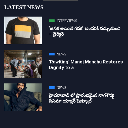
LATEST NEWS
INTERVIEWS
‘జ‌న‌క అయితే గ‌న‌క‌’ అందరికీ నచ్చుతుంది
– డైరెక్ట‌ర్
NEWS
‘RawKing’ Manoj Manchu Restores
Dignity to a
NEWS
హైదరాబాద్ లో ప్రారంభమైన నాగశౌర్య
సినిమా యాక్షన్ షెడ్యూల్