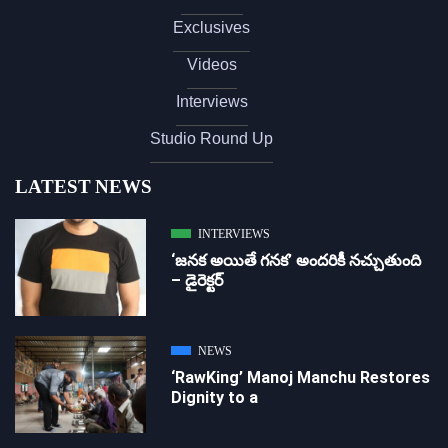
Exclusives
Videos
Interviews
Studio Round Up
LATEST NEWS
INTERVIEWS
‘జ‌న‌క అయితే గ‌న‌క‌’ అందరికీ నచ్చుతుంది
– డైరెక్ట‌ర్
NEWS
‘RawKing’ Manoj Manchu Restores
Dignity to a