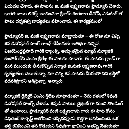
విడుదల చేశారు. ఈ పాటను జి. మణి లక్ష్మణరావు ప్రొడ్యూస్ చేశారు.
భారతి బాబు లిరిక్స్ అందించగా శ్రీరామ్ కంగటాల డీవోపీ, ఎడిటింగ్ తో
పాటు దర్శకత్వ బాధ్యతలు వహించారు. ఈ కార్యక్రమంలో
ప్రొడ్యూసర్ జి. మణి లక్ష్మణరావు మాట్లాడుతూ – ఈ రోజు మా చిన్ని
శివ డివోషనల్ సాంగ్ లాంఛ్ చేసేందుకు అతిథిగా వచ్చిన
విజయేంద్రప్రసాద్ గారికి థ్యాంక్స్. అద్భుతమైన ట్యూన్ మ్యూజిక్
కంపోజ్ చేసి ఎంఎం శ్రీలేఖ ఈ పాటను పాడారు. ఈ పాటను గ్రాండ్ గా
మన ముందుకు తీసుకొచ్చిన నిర్మాత జి.మణి లక్ష్మణరావు గారికి
కృతజ్ఞతలు చెబుతున్నా. మా చిన్ని శివ పాటను మీరంతా విని భక్తితో
పరవశిస్తారని ఆశిస్తున్నా. అన్నారు.
మ్యూజిక్ డైరెక్టర్ ఎంఎం శ్రీలేఖ మాట్లాడుతూ – నేను గతంలో శివుడి
డివోషనల్ సాంగ్స్ చేశాను. శివుడి పాటలు వైబ్రెంట్ గా మంచి సౌండింగ్
తో ఉంటాయి. ప్రొడ్యూసర్ మణి లక్ష్మణరావు గారు ఈ పాట కోసం
డిఫరెంట్ కాన్సెప్ట్ ఆలోచించి చెప్పినప్పుడు కొత్తగా అనిపించింది. ఒక
తల్లి కనిపించని తన కొడుకుని శివుడిగా భావించి అతన్ని వెతుకుతూ