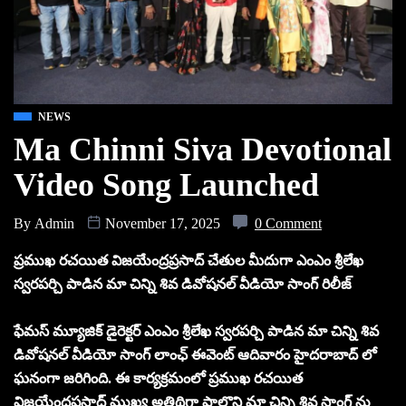
NEWS
Ma Chinni Siva Devotional
Video Song Launched
By
Admin
November 17, 2025
0 Comment
ప్రముఖ రచయిత విజయేంద్రప్రసాద్ చేతుల మీదుగా ఎంఎం శ్రీలేఖ
స్వరపర్చి పాడిన మా చిన్ని శివ డివోషనల్ వీడియో సాంగ్ రిలీజ్
ఫేమస్ మ్యూజిక్ డైరెక్టర్ ఎంఎం శ్రీలేఖ స్వరపర్చి పాడిన మా చిన్ని శివ
డివోషనల్ వీడియో సాంగ్ లాంఛ్ ఈవెంట్ ఆదివారం హైదరాబాద్ లో
ఘనంగా జరిగింది. ఈ కార్యక్రమంలో ప్రముఖ రచయిత
విజయేంద్రప్రసాద్ ముఖ్య అతిథిగా పాల్గొని మా చిన్ని శివ సాంగ్ ను