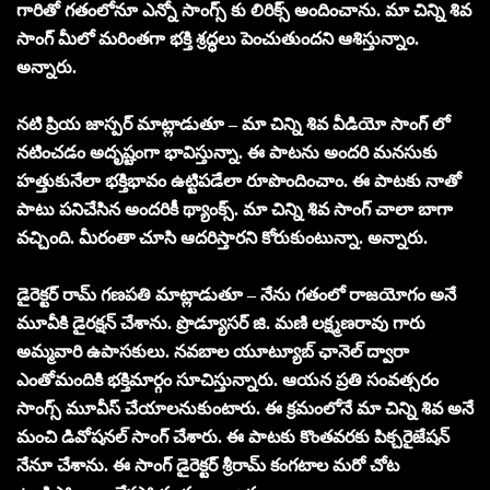
గారితో గతంలోనూ ఎన్నో సాంగ్స్ కు లిరిక్స్ అందించాను. మా చిన్ని శివ
సాంగ్ మీలో మరింతగా భక్తి శ్రద్ధలు పెంచుతుందని ఆశిస్తున్నాం.
అన్నారు.
నటి ప్రియ జాస్పర్ మాట్లాడుతూ – మా చిన్ని శివ వీడియో సాంగ్ లో
నటించడం అదృష్టంగా భావిస్తున్నా. ఈ పాటను అందరి మనసుకు
హత్తుకునేలా భక్తిభావం ఉట్టిపడేలా రూపొందించాం. ఈ పాటకు నాతో
పాటు పనిచేసిన అందరికీ థ్యాంక్స్. మా చిన్ని శివ సాంగ్ చాలా బాగా
వచ్చింది. మీరంతా చూసి ఆదరిస్తారని కోరుకుంటున్నా. అన్నారు.
డైరెక్టర్ రామ్ గణపతి మాట్లాడుతూ – నేను గతంలో రాజయోగం అనే
మూవీకి డైరక్షన్ చేశాను. ప్రొడ్యూసర్ జి. మణి లక్ష్మణరావు గారు
అమ్మవారి ఉపాసకులు. నవబాల యూట్యూబ్ ఛానెల్ ద్వారా
ఎంతోమందికి భక్తిమార్గం సూచిస్తున్నారు. ఆయన ప్రతి సంవత్సరం
సాంగ్స్ మూవీస్ చేయాలనుకుంటారు. ఈ క్రమంలోనే మా చిన్ని శివ అనే
మంచి డివోషనల్ సాంగ్ చేశారు. ఈ పాటకు కొంతవరకు పిక్చరైజేషన్
నేనూ చేశాను. ఈ సాంగ్ డైరెక్టర్ శ్రీరామ్ కంగటాల మరో చోట