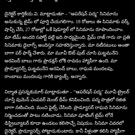
డైరెక్టర్ కార్తికేయ.వి. మాట్లాడుతూ – “ఆపరేషన్ పద్మ” సినిమాను
అనుకున్న టైమ్ లో పూర్తి చేయగలిగాం. 18 రోజులు ఈ సినిమాకు వర్క్
షాప్స్ చేసి, 27 రోజుల్లో ఒకే షెడ్యూల్ లో సినిమాను రూపొందించాం.
మా టీమ్ అందరి సపోర్ట్ వల్లే ఇది సాధ్యమైంది. ప్రేమ్ రాజ్ గారు నా ప్రతి
సినిమాకు డైలాగ్స్ అందిస్తూ సహకరిస్తున్నారు. మా నటీనటులు అంతా
బాగా పర్ ఫార్మ్ చేశారు. మా మూవీ ఔట్ పుట్ చూసి ఘట్టమనేని
అరవింద్ బాబు గారు ప్రొడక్షన్ లోకి రావడం హ్యాపీగా ఉంది. మా
ప్రొడ్యూసర్స్ ఘట్టమనేని అరవింద్ బాబు, రాఘవ మందలపు,
రాంబాబు మందలపు గారికి థ్యాంక్స్. అన్నారు.
నిర్మాత ప్రసన్నకుమార్ మాట్లాడుతూ – “ఆపరేషన్ పద్మ” మూవీ ట్రైలర్
చూస్తే వుమెన్ ఎంపవర్ మెంట్ థీమ్ కనిపించింది. పద్మ పాత్రలో రజిత
బాగా నటించింది. మంచి ఫైట్స్ చేసింది. ప్రొడ్యూసర్ రాఘవ సినిమాను
నిర్మించడంతో పాటు నటించాడు. సినిమా షూటింగ్ టైమ్ లోనే
డిస్ట్రిబ్యూటర్ కూడా ఉండటం కలిసొచ్చే విషయం. సినిమా చివరలో
డైరెక్టర్, ప్రొడ్యూసర్స్ పోట్లాడుకుంటారు. కానీ వీళ్లంతా కలిసి హ్యాపీగా