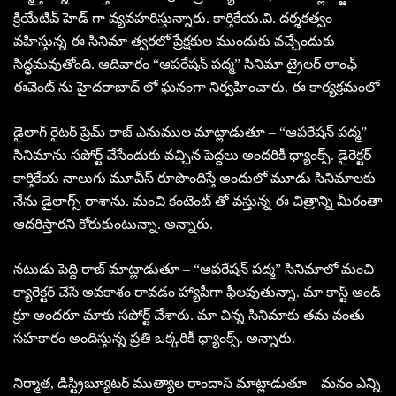
క్రియేటివ్ హెడ్ గా వ్యవహరిస్తున్నారు. కార్తికేయ.వి. దర్శకత్వం
వహిస్తున్న ఈ సినిమా త్వరలో ప్రేక్షకుల ముందుకు వచ్చేందుకు
సిద్ధమవుతోంది. ఆదివారం “ఆపరేషన్ పద్మ” సినిమా ట్రైలర్ లాంఛ్
ఈవెంట్ ను హైదరాబాద్ లో ఘనంగా నిర్వహించారు. ఈ కార్యక్రమంలో
డైలాగ్ రైటర్ ప్రేమ్ రాజ్ ఎనుముల మాట్లాడుతూ – “ఆపరేషన్ పద్మ”
సినిమాను సపోర్ట్ చేసేందుకు వచ్చిన పెద్దలు అందరికీ థ్యాంక్స్. డైరెక్టర్
కార్తికేయ నాలుగు మూవీస్ రూపొందిస్తే అందులో మూడు సినిమాలకు
నేను డైలాగ్స్ రాశాను. మంచి కంటెంట్ తో వస్తున్న ఈ చిత్రాన్ని మీరంతా
ఆదరిస్తారని కోరుకుంటున్నా. అన్నారు.
నటుడు పెద్ది రాజ్ మాట్లాడుతూ – “ఆపరేషన్ పద్మ” సినిమాలో మంచి
క్యారెక్టర్ చేసే అవకాశం రావడం హ్యాపీగా ఫీలవుతున్నా. మా కాస్ట్ అండ్
క్రూ అందరూ మాకు సపోర్ట్ చేశారు. మా చిన్న సినిమాకు తమ వంతు
సహకారం అందిస్తున్న ప్రతి ఒక్కరికీ థ్యాంక్స్. అన్నారు.
నిర్మాత, డిస్ట్రిబ్యూటర్ ముత్యాల రాందాస్ మాట్లాడుతూ – మనం ఎన్ని