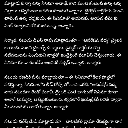
మాట్లాడుకున్నా చిన్న సినిమా అనాథే. కానీ మంచి కంటెంట్ ఉన్న చిన్న
చిత్రాలు తప్పకుండా ఆదరణ పొందుతున్నాయి. డైరెక్టర్ కార్తికేయ మంచి
టాలెంట్ ఉన్న దర్శకుడు. ఈ సినిమాతో ఆయనకు, ఆయన టీమ్ కు
హిట్ దక్కాలని కోరుకుంటున్నా. అన్నారు.
నిర్మాత, నటుడు డీఎస్ రావు మాట్లాడుతూ – “ఆపరేషన్ పద్మ” ట్రైలర్
బాగుంది. మంచి డైలాగ్స్ ఉన్నాయి. డైరెక్టర్ కార్తికేయ కొత్త
నటీనటులను ఎంచుకుని వాళ్లతో ఇంట్రెస్టింగ్ మూవీస్ చేస్తుంటాడు. ఈ
సినిమా కూడా ఈ టీమ్ అందరికీ సక్సెస్ ఇవ్వాలి. అన్నారు.
నటుడు రణధీర్ బీసు మాట్లాడుతూ – ఈ సినిమాలో కీలక పాత్రలో
నటిస్తున్నా. సినిమాలోని లీడ్ రోల్స్ లో నాది ఒకటి. “ఆపరేషన్ పద్మ”
నాకు నటుడిగా రెండో మూవీ. ట్రైలర్ ఎంత బాగుందో సినిమా కూడా
అలాగే మిమ్మల్ని ఆకట్టుకుంటుంది. త్వరలోనే థియేట్రికల్ రిలీజ్ ద్వారా
మీ ముందుకు రాబోతున్నాం. అన్నారు.
నటుడు నరేష్ మేడి మాట్లాడుతూ – పొలిటికల్ డ్రామా నేపథ్యంగా సాగే