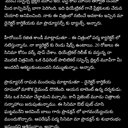
మంచి సస్పెన్స్ థ్రిల్లర్ మూవీ ఇది. ఫస్ట్ కాపీ చూసిన తర్వాత సినిమా
మీద కాన్ఫిడెన్స్ బాగా పెరిగింది. ఇది థియేట్రికల్ గానే ప్రేక్షకులకు చేరువ
చేయాలి అనిపించింది. నాకు ఈ చిత్రంలో నటించే అవకాశం ఇచ్చిన మా
డైరెక్టర్ కార్తికేయకు మా ప్రొడ్యూసర్స్ కు థ్యాంక్స్. అన్నారు.
హీరోయిన్ రజిత శాండీ మాట్లాడుతూ – ఈ చిత్రంలో పద్మ క్యారెక్టర్ లో
నటిస్తున్నాను. నా క్యారెక్టర్ కు రెండు షేడ్స్ ఉంటాయి. 20 రోజులు ఈ
సినిమా కోసం వర్క్ షాప్ చేశాం. థియేట్రికల్ రిలీజ్ కు వస్తున్న నా
మొదటి చిత్రమిది. ఒక డిఫరెంట్ పొలిటికల్ సస్పెన్స్ థ్రిల్లర్ మూవీగా మీ
అందరినీ ఆకట్టుకుంటుందని నమ్ముతున్నాం. అన్నారు.
ప్రొడ్యూసర్ రాఘవ మందలపు మాట్లాడుతూ – డైరెక్టర్ కార్తికేయ
రూపంలో మాకొక డైమండ్ దొరికింది. ఆయన టాలెంట్ ఉన్న దర్శకుడు.
నేను ఒక సినిమా చేద్దామని వచ్చాను. కానీ ప్రెజెంట్ మూడు చిత్రాలకు
సన్నాహాలు జరుపుతున్నాము. ఈ సినిమా ఔట్ పుట్ చూసి
ఘట్టమనేని అరవింద్ బాబు గారు ప్రొడక్షన్ లో భాగమయ్యేందుకు
ముందుకొచ్చారు. ఆపరేషన్ పద్మ సినిమా మా ప్రొడక్షన్ కు శుభారంభం
ఇస్తుందని ఆశిస్తున్నాం. అన్నారు.