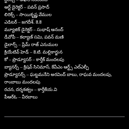
ఆర్ట్ డైరెక్టర్ – పవన్ ప్రసాద్
లిరిక్స్ – సాయికృష్ణ వేముల
ఎడిటర్ – జగదీశ్. కె.కె
మ్యూజిక్ డైరెక్టర్ – సుభాష్ ఆనంద్
డీవోపీ – కల్యాణ్ సమి, పవన్ మణి
డైలాగ్స్ – ప్రేమ్ రాజ్ ఎనుముల
క్రియేటివ్ హెడ్ – కె.టి. మల్లికార్జున
కో – ప్రొడ్యూసర్ – కార్తీక్ మందలపు
బ్యానర్స్ – క్రిషవ్ సినిమాస్, కేవీఎం ఆర్ట్స్ ఎల్ఎల్పీ
ప్రొడ్యూసర్స్ – ఘట్టమనేని అరవింద్ బాబు, రాఘవ మందలపు,
రాంబాబు మందలపు
రచన, దర్శకత్వం – కార్తీకేయ.వి
పీఆర్ఓ – వీరబాబు