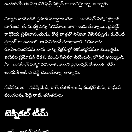
ఉండటమే ఈ చిత్రానికి ఫస్ట్ సక్సెస్ గా భావిస్తున్నా. అన్నారు.
నిర్మాత దామోదర ప్రసాద్ మాట్లాడుతూ – “ఆపరేషన్ పద్మ” ట్రైలర్
బాగుంది. ఈ మధ్య చిన్న సినిమాలు బాగా ఆడుతున్నాయి. డైరెక్టర్
కార్తికేయ ప్రతిభావంతుడు. కొత్త వాళ్లతో సినిమా చేసినప్పుడు కంటెంట్
స్ట్రాంగ్ గా ఉండాలి. ఆ సినిమానే మాట్లాడాలి. సినిమాను
రూపొందించడమే కాదు దాన్ని ప్రేక్షకుల్లో తీసుకెళ్లడమూ ముఖ్యమే.
ఇటీవల ప్రమోషన్ లేక ఓ మంచి సినిమా థియేటర్స్ లో కిల్ అయ్యింది.
మీ “ఆపరేషన్ పద్మ” సినిమాకు మంచి ప్రమోషన్ చేయండి. టీమ్
అందరికీ ఆల్ ది బెస్ట్ చెబుతున్నా. అన్నారు.
నటీనటులు – నరేష్ మేడి, రాగ్, రజిత శాండీ, రణధీర్ బీసు, రాఘవ
మందలపు, పెద్ది రాజ్, తదితరులు
టెక్నికల్ టీమ్
స్టంట్స్ – అఖిల్ నకిరేకంటి