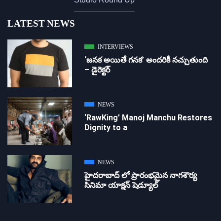
LATEST NEWS
INTERVIEWS
‘జ‌న‌క అయితే గ‌న‌క‌’ అందరికీ నచ్చుతుంది
– డైరెక్ట‌ర్
NEWS
‘RawKing’ Manoj Manchu Restores
Dignity to a
NEWS
హైదరాబాద్ లో ప్రారంభమైన నాగశౌర్య
సినిమా యాక్షన్ షెడ్యూల్