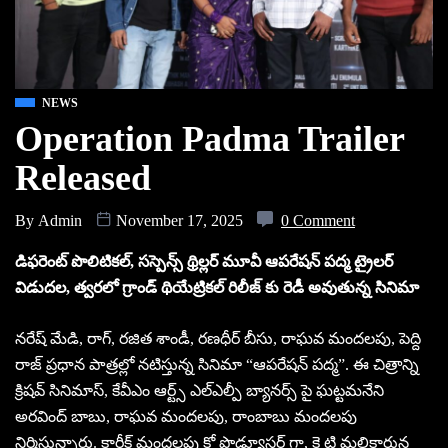
NEWS
Operation Padma Trailer
Released
By
Admin
November 17, 2025
0 Comment
డిఫరెంట్ పొలిటికల్, సస్పెన్స్ థ్రిల్లర్ మూవీ ఆపరేషన్ పద్మ ట్రైలర్
విడుదల, త్వరలో గ్రాండ్ థియేట్రికల్ రిలీజ్ కు రెడీ అవుతున్న సినిమా
నరేష్ మేడి, రాగ్, రజిత శాండీ, రణధీర్ బీసు, రాఘవ మందలపు, పెద్ది
రాజ్ ప్రధాన పాత్రల్లో నటిస్తున్న సినిమా “ఆపరేషన్ పద్మ”. ఈ చిత్రాన్ని
క్రిషవ్ సినిమాస్, కేవీఎం ఆర్ట్స్ ఎల్ఎల్పీ బ్యానర్స్ పై ఘట్టమనేని
అరవింద్ బాబు, రాఘవ మందలపు, రాంబాబు మందలపు
నిర్మిస్తున్నారు. కార్తీక్ మందలపు కో ప్రొడ్యూసర్ గా, కె టి మల్లికార్జున