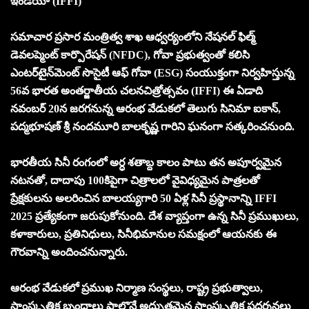
ఇండియా (IFFI)
సమాచార ప్రసార మంత్రిత్వ శాఖ ఆధ్వర్యంలోని నేషనల్ ఫిల్మ్
డెవలప్మెంట్ కార్పొరేషన్ (NFDC), గోవా ప్రభుత్వంతో కలిసి
ఎంటర్‌టైన్‌మెంట్ సొసైటీ ఆఫ్ గోవా (ESG) సంయుక్తంగా నిర్వహిస్తున్న
56వ భారత అంతర్జాతీయ చలనచిత్రోత్సవం (IFFI) ఈ ఏడాది
నవంబర్ 20న జరగనున్న ఆరంభ వేడుకలో తెలుగు సినిమా ఐకాన్,
పద్మభూషణ్ శ్రీ నందమూరి బాలకృష్ణ గారిని ఘనంగా సత్కరించనుంది.
భారతీయ సినీ రంగంలో అర్ధ శతాబ్ద కాలం పాటు తన అపూర్వమైన
నటనతో, దాదాపు 100కిపైగా చిత్రాలలో వైవిధ్యమైన పాత్రలతో
ప్రేక్షకులను అలరించిన బాలయ్యగారి 50 ఏళ్ల సినీ ప్రస్థానాన్ని IFFI
2025 ప్రత్యేకంగా జరుపుకోనుంది. దేశ వ్యాప్తంగా ఉన్న సినీ ప్రముఖులు,
కళాకారులు, ప్రతినిధులు, సినీభిమానుల సమక్షంలో ఆయనకు ఈ
గౌరవాన్ని అందించనున్నారు.
ఆరంభ వేడుకలో ప్రముఖ నిర్మాణ సంస్థలు, రాష్ట్ర ప్రభుత్వాలు,
సాంస్కృతిక బృందాలు పాల్గొనే అద్భుతమైన సాంస్కృతిక ప్రదర్శనలు