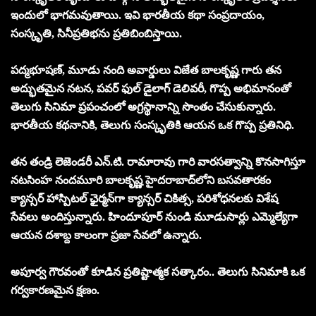
ఇందులో భాగమవుతాయి. ఇవి భారతీయ కథా సంప్రదాయం,
సంస్కృతి, సినీప్రతిభను ప్రతిబింబిస్తాయి.
పద్మభూషణ్, మూడు నంది అవార్డులు విజేత బాలకృష్ణ గారు తన
అద్భుతమైన నటన, పవర్ ఫుల్ డైలాగ్ డెలివరీ, గొప్ప అభిమానంతో
తెలుగు సినిమా ప్రపంచంలో అగ్రస్థానాన్ని సొంతం చేసుకున్నారు.
భారతీయ కథనానికి, తెలుగు సంస్కృతికి ఆయన ఒక గొప్ప ప్రతినిధి.
తన తండ్రి లెజెండరీ ఎన్.టి. రామారావు గారి వారసత్వాన్ని కొనసాగిస్తూ
నటసింహ నందమూరి బాలకృష్ణ హైదరాబాద్‌లోని బసవతారకం
క్యాన్సర్ హాస్పిటల్ ఛైర్మన్‌గా క్యాన్సర్ చికిత్స, పరిశోధనలకు విశేష
సేవలు అందిస్తున్నారు. హిందూపూర్ నుండి మూడుసార్లు ఎమ్మెల్యేగా
ఆయన దశాబ్ద కాలంగా ప్రజా సేవలో ఉన్నారు.
అపూర్వ గౌరవంతో కూడిన ప్రతిష్టాత్మక సత్కారం.. తెలుగు సినిమాకి ఒక
గర్వకారణమైన క్షణం.