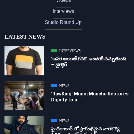
Videos
Interviews
Studio Round Up
LATEST NEWS
INTERVIEWS
‘జ‌న‌క అయితే గ‌న‌క‌’ అందరికీ నచ్చుతుంది
– డైరెక్ట‌ర్
NEWS
‘RawKing’ Manoj Manchu Restores
Dignity to a
NEWS
హైదరాబాద్ లో ప్రారంభమైన నాగశౌర్య