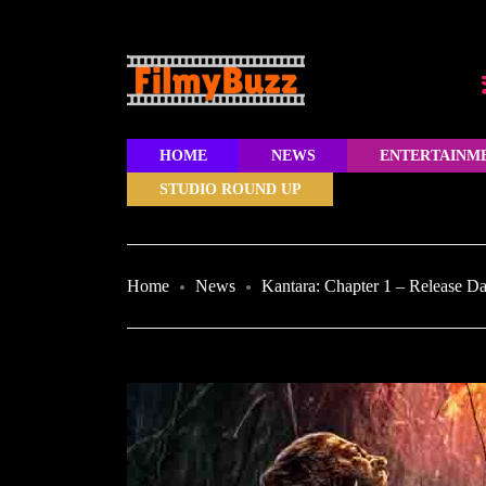
HOME
NEWS
ENTERTAINM
STUDIO ROUND UP
Home
News
Kantara: Chapter 1 – Release D