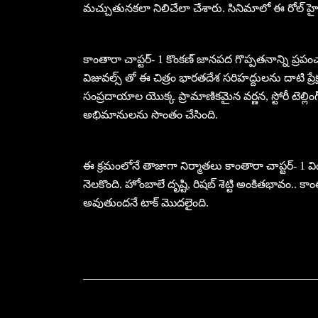
మచ్చుతునకలా నిలిచేలా చేశారు. సినిమాలో ఈ రోల్ హ
కాంతారా చాప్టర్- 1 కొంకణ్ జానపద గొప్పతనాన్ని ప్ర
విజువల్స్ తో ఈ చిత్రం భారతదేశ సరిహద్దులను దాటి ప్రేక్ష
సంప్రదాయాల యొక్క ప్రామాణికమైన వర్ణన, స్టోరీ టెల్లింగ్ 
అభిమానులను సొంతం చేసింది.
ఈ క్రమంలోనే తాజాగా నిర్మాతలు కాంతారా చాప్టర్- 1
నెలకొంది. హోంబాలే దృష్టి, రిషబ్ శెట్టి అంకితభావం.. 
అవుతుందనే టాక్ మొదలైంది.