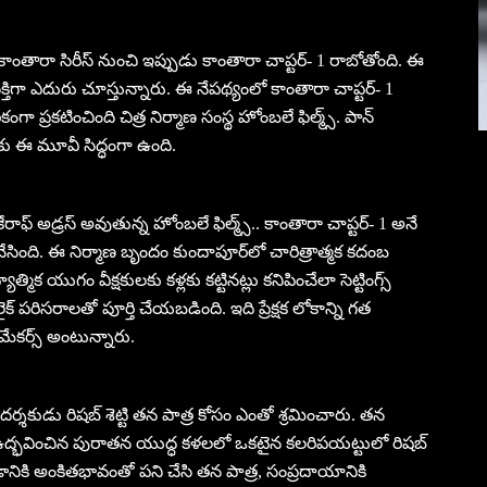
తారా సిరీస్ నుంచి ఇప్పుడు కాంతారా చాప్టర్- 1 రాబోతోంది. ఈ
తిగా ఎదురు చూస్తున్నారు. ఈ నేపథ్యంలో కాంతారా చాప్టర్- 1
ికంగా ప్రకటించింది చిత్ర నిర్మాణ సంస్థ హోంబలే ఫిల్మ్స్. పాన్
కు ఈ మూవీ సిద్ధంగా ఉంది.
ాఫ్ అడ్రస్ అవుతున్న హోంబలే ఫిల్మ్స్.. కాంతారా చాప్టర్- 1 అనే
ంది. ఈ నిర్మాణ బృందం కుందాపూర్‌లో చారిత్రాత్మక కదంబ
ాత్మిక యుగం వీక్షకులకు కళ్లకు కట్టినట్లు కనిపించేలా సెట్టింగ్స్
్‌లైక్ పరిసరాలతో పూర్తి చేయబడింది. ఇది ప్రేక్షక లోకాన్ని గత
 మేకర్స్ అంటున్నారు.
డు-దర్శకుడు రిషబ్ శెట్టి తన పాత్ర కోసం ఎంతో శ్రమించారు. తన
ండి ఉద్భవించిన పురాతన యుద్ధ కళలలో ఒకటైన కలరిపయట్టులో రిషబ్
ానికి అంకితభావంతో పని చేసి తన పాత్ర, సంప్రదాయానికి