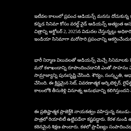
ఇటీవల కాలంలో ప్రపంచ ఆడియన్స్ మనసు దోచుకున్న కాం
కన్నడ సినిమా కోసం వరల్డ్ వైడ్ ఆడియన్స్ అత్యంత ఆసక్
చిత్రాన్ని అక్టోబర్ 2, 2025న విడుదల చేస్తున్నట్లు అధికార
ఇండియా సినిమాగా మరోసారి ప్రపంచాన్ని ఆకర్షించేందు
భారీ నిర్మాణ విలువలతో ఆడియన్స్ మెచ్చే సినిమాలకు కేర
మరో కళాఖండాన్ని రూపొందించడానికి ఎంతో సాహసం చేసి
సామ్రాజ్యాన్ని పునఃసృష్టి చేసింది. శౌర్యం, సంస్కృతి, ఆధ్య
చేసింది. ఈ క్లిష్టమైన సెట్, వివరణాత్మక ఆర్కిటెక్చర్, లైఫ
కాలంలోకి తీసుకెళ్లి వినూత్న అనుభవాన్ని కలిగిస్తుందని
ఈ ప్రతిష్టాత్మక ప్రాజెక్ట్‌కి నాయకత్వం వహిస్తున్న నటు
పాత్రలో రియాలిటీ ఉట్టిపడేలా కష్టపడ్డారు. కేరళ ను
కఠినమైన శిక్షణ పొందారు. కళలో ప్రావీణ్యం సంపాదించడ