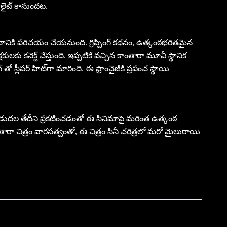
ైలైట్ కానుందట.
పంచానికి పరిచయం చేయనుంది. గ్రిప్పింగ్ కథనం, ఉత్కంఠభరితమైన
కులకు కనెక్ట్ చేస్తుంది. ఇప్పటికే వచ్చిన కాంతారా మూవీ స్థానిక
తో స్లీపర్ హిట్‌గా మారింది. ఈ ఫ్రాంచైజీకి ప్రపంచ స్థాయి
 విడుదల తేదీని ప్రకటించడంతో ఈ సినిమాపై మరింత ఉత్కంఠ
కాంతారా చిత్రం వారసత్వంతో, ఈ చిత్రం సినీ చరిత్రలో మరో మైలురాయి