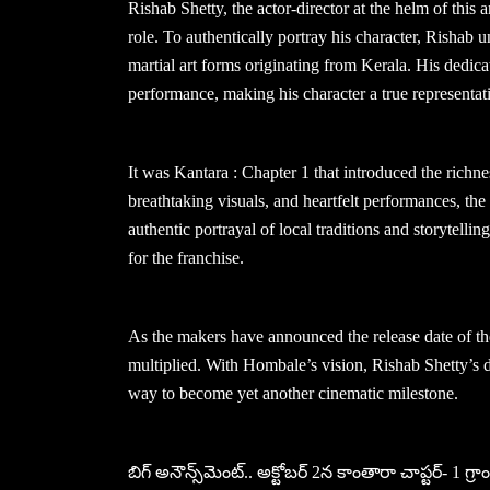
Rishab Shetty, the actor-director at the helm of this 
role. To authentically portray his character, Rishab 
martial art forms originating from Kerala. His dedica
performance, making his character a true representati
It was Kantara : Chapter 1 that introduced the richne
breathtaking visuals, and heartfelt performances, th
authentic portrayal of local traditions and storytellin
for the franchise.
As the makers have announced the release date of th
multiplied. With Hombale’s vision, Rishab Shetty’s ded
way to become yet another cinematic milestone.
బిగ్ అనౌన్స్‌మెంట్.. అక్టోబర్ 2న కాంతారా చాప్టర్- 1 గ్రాం