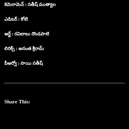
కెమెరామెన్ : సతీష్ ముత్యాల
ఎడిటర్ : కోటి
ఆర్ట్ : రవిబాబు దొండపాటి
లిరిక్స్ : అనంత శ్రీరామ్
పీఆర్వో : సాయి సతీష్
Share This: