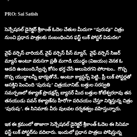
PRO: Sai Satish
సెన్సేషనల్ డైరెక్టర్ శ్రీకాంత్ ఓదెల చేతుల మీదుగా “పురుషః” చిత్రం
నుంచి ప్రధాన పాత్రలకు సంబంధించిన ఫస్ట్ లుక్ పోస్టర్ విడుదల*
వైఫ్ వర్సెస్ వారియర్, వైఫ్ వర్సెస్ పీస్ మ్యాన్, వైఫ్ వర్సెస్ సిజర్
మ్యాన్ అంటూ వరుసగా ప్రతీ మగాడి యుద్ధం (విజయం) వెనక ఓ
ఆడది ఉంటుంది,స్వేచ్ఛ కోసం భర్త చేసే అలుపెరగని పోరాటం.. గొప్ప
గొప్ప యుద్ధాలన్నీ భార్యతోనే.. అంటూ క్యాప్షన్స్ పెట్టి.. ప్రీ లుక్ పోస్టర్లతో
ఆసక్తిని పెంచింది ‘పురుష:’ చిత్రయూనిట్. బత్తుల సరస్వతి
సమర్పణలో కళ్యాణ్ ప్రొడక్షన్స్ బ్యానర్ మీద బత్తుల కోటేశ్వరరావు తన
తనయుడు పవన్ కళ్యాణ్‌ను హీరోగా పరిచయం చేస్తూ నిర్మిస్తున్న చిత్రం
‘పురుష:’. ఈ సినిమాకు వీరు వులవల దర్శకత్వం వహిస్తున్నారు.
ఇక ఈ క్రమంలో తాజాగా సెన్సేషనల్ డైరెక్టర్ శ్రీకాంత్ ఓదెల ఈ సినిమా
ఫస్ట్ లుక్ పోస్టర్‌ను వదిలారు. ఇందులో ప్రధాన పాత్రలు పోషిస్తున్న