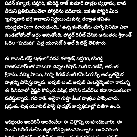
పవన్ కళ్యాణ్, సప్తగిరి, కసిరెడ్డి రాజ్ కుమార్ పాత్రల స్వభావం, వాటి
తీరుని ప్రతిబింబించేలా పోస్టర్‌ను వదిలారు. ఇక ఈ పోస్టర్ మీద
‘బ్రహ్మచారి భర్త కావాలని నిర్ణయించుకున్న తర్వాత జీవితం
యుద్ధభూమిగా మారుతుంది..’ ఉన్న కంటెంట్‌ను చూస్తే సినిమా ఎలా
ఉండబోతోందో అర్థం అవుతోంది. పోస్టర్ రిలీజ్ చేసిన అనంతరం శ్రీకాంత్
ఓదెల “పురుషః” చిత్ర యూనిట్ కి ఆల్ ది బెస్ట్ తెలిపారు.
ఈ కామెడీ బేస్డ్ చిత్రంలో పవన్ కళ్యాణ్, సప్తగిరి, కసిరెడ్డి
రాజకుమార్‌లతో పాటుగా వెన్నెల కిషోర్, వి.టి.వి.గణేష్, అనంత
శ్రీరామ్, పమ్మి సాయి, మిర్చి కిరణ్ వంటి కమెడియన్స్ అద్భుతమైన
పాత్రల్ని పోషిస్తున్నారు. అవుట్ అండ్ అవుట్ ఎంటర్టైన్మెంట్‌గా రానున్న
ఈ సినిమాలో వైష్ణవి కొక్కుర, విషిక, హాసిని సుధీర్‌లు కథానాయికలుగా
నటిస్తున్నారు. గబి రాక్, అనైరా గుప్తా కీలక పాత్రలు పోషించారు.
ప్రస్తుతం చిత్ర యూనిట్ పోస్ట్ ప్రొడక్షన్ కార్యక్రమాల్లో బిజీగా ఉంది.
ఆద్యంతం అందరినీ అలరించేలా ఈ చిత్రాన్ని రూపొందించారు. ఈ
మూవీ రిలీజ్ డేట్‌‌ను త్వరలోనే ప్రకటించనున్నారు. ఈ సినిమాకి