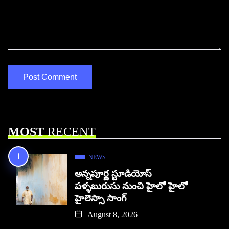
MOST
RECENT
NEWS
అన్నపూర్ణ స్టూడియోస్
పళ్ళబురుసు నుంచి హైలో హైలో
హైలెస్సా సాంగ్
August 8, 2026