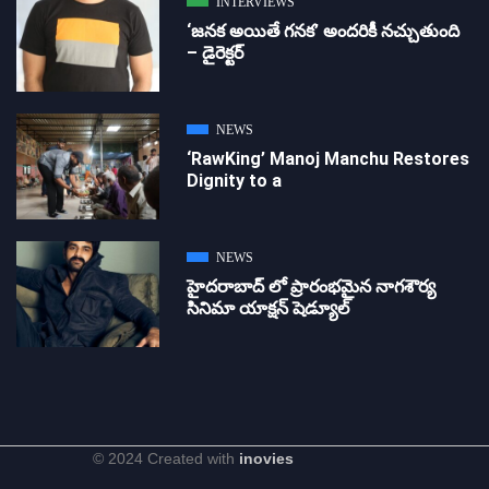
INTERVIEWS
‘జ‌న‌క అయితే గ‌న‌క‌’ అందరికీ నచ్చుతుంది
– డైరెక్ట‌ర్
NEWS
‘RawKing’ Manoj Manchu Restores
Dignity to a
NEWS
హైదరాబాద్ లో ప్రారంభమైన నాగశౌర్య
సినిమా యాక్షన్ షెడ్యూల్
© 2024 Created with
inovies