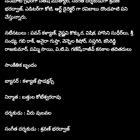
సినిమాటోగ్రఫర్‌గా సతీష్ ముత్యాల, సంగీత దర్శకుడుగా శ్రవణ్
భరద్వాజ్, ఎడిటర్‌గా కోటి, ఆర్ట్ డైరెక్టర్ గా రవిబాబు దొండపాటి పని
చేస్తున్నారు.
నటీనటులు : పవన్ కళ్యాణ్, వైష్ణవి కొక్కుర, విషిక, హాసిని సుధీర్‌లు, శ్రీ
సంధ్య, గబి రాక్, అనైరా గుప్తా, వెన్నెల కిషోర్, సప్తగిరి, కసిరెడ్డి
రాజకుమార్, పమ్మి సాయి, వి.టి.వి. గణేష్,రాజీవ్ కనకాల తదితరులు
సాంకేతిక బృందం
బ్యానర్ : కళ్యాణ్ ప్రొడక్షన్స్
నిర్మాత : బత్తుల కోటేశ్వరరావు
దర్శకుడు : వీరు వులవల
సంగీత దర్శకుడు : శ్రవణ్ భరద్వాజ్