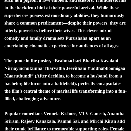
such as a pigeon, a love emblem, and scissors. Thunderstorms
in the backdrop hint at their powerful arrival. While these
superheroes possess extraordinary abilities, they humorously
share a common predicament—despite their powers, they are
utterly powerless before their wives. This clever mix of
comedy and family drama sets Purushaha apart as an
entertaining cinematic experience for audiences of all ages.
The quote in the poster, “Brahmachari Bhartha Kavalani
Nirnayinchukunna Tharvatha Jeevitham Yuddhabhoomigaa
Maaruthundi” (After deciding to become a husband from a
bachelor, life turns into a battlefield), perfectly encapsulates
the film’s central theme of marital life transforming into a fun-
filled, challenging adventure.
Popular comedians Vennela Kishore, VTV Ganesh, Anantha
Sriram, Rajeev Kanakala, Pammi Sai, and Mirchi Kiran add
their comic brilliance to memorable supporting roles. Female