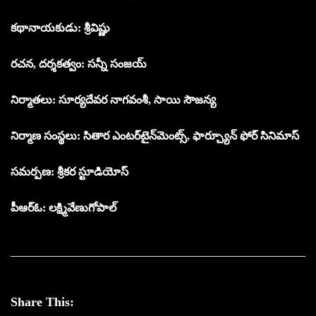
కథానాయకుడు: శ్రీవిష్ణు
రచన, దర్శకత్వం: సన్నీ సంజయ్
నిర్మాతలు: సూర్యదేవర నాగవంశీ, సాయి సౌజన్య
నిర్మాణ సంస్థలు: సితార ఎంటర్‌టైన్‌మెంట్స్, ఫార్చ్యూన్ ఫోర్ సినిమాస్
సమర్పణ: శ్రీకర స్టూడియోస్
పీఆర్ఓ: లక్ష్మివేణుగోపాల్
Share This: