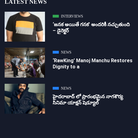
LATEST NEWS
INTERVIEWS
‘జ‌న‌క అయితే గ‌న‌క‌’ అందరికీ నచ్చుతుంది
– డైరెక్ట‌ర్
NEWS
‘RawKing’ Manoj Manchu Restores
Dignity to a
NEWS
హైదరాబాద్ లో ప్రారంభమైన నాగశౌర్య
సినిమా యాక్షన్ షెడ్యూల్