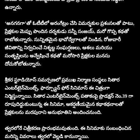
ఉన్నారు.
‘అనగనగా’తో ఓటీటీలో అరంగేట్రం చేసి విమర్శకుల ప్రశంసలతో పాటు,
ప్రేక్షకుల మెప్పు పొందిన దర్శకుడు సన్నీ సంజయ్, మరో గొప్ప కథతో
రాబోతున్నారు. సున్నితమైన భావోద్వేగాలతో నిండిన, రోజువారీ
జీవితాన్ని నిర్వచించే నిశ్శబ్ద సంఘర్షణలు, ఆశలు మరియు
సంతృప్తిలను అన్వేషించే కథతో మరోసారి ప్రేక్షకుల మనసు
దోచుకోబోతున్నారు.
శ్రీకర స్టూడియోస్ సమర్పణలో ప్రముఖ నిర్మాణ సంస్థలు సితార
ఎంటర్‌టైన్‌మెంట్స్, ఫార్చ్యూన్ ఫోర్ సినిమాస్ ఈ చిత్రంగా
నిర్మిస్తున్నాయి. సితార ఎంటర్‌టైన్‌మెంట్స్ పతాకంపై ప్రొడక్షన్ నెం.39 గా
రూపుదిద్దుకుంటున్న ఈ సినిమా, ఆకర్షణీయమైన కథాకథనాలతో
ప్రేక్షకులను మరపురాని అనుభూతిని అందించనుంది.
త్వరలోనే చిత్రీకరణ ప్రారంభమవుతుంది. ఈ సినిమాకు సంబంధించిన
మరిన్ని వివరాలు త్వరలో వెల్లడి కానున్నాయి.