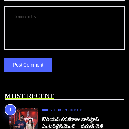
MOST
RECENT
STUDIO ROUND UP
కొరియన్ కనకరాజు నాన్‌స్టాప్
ఎంటర్‌టైన్‌మెంట్ – వరుణ్ తేజ్