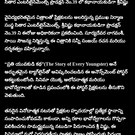
సితార ఎంటర్‌టైన్‌మెంట్స్ ప్రొడక్షన్ నెం.39 లో కథానాయకుడిగా శ్రీవిష్ణు
వైవిద్యభరితమైన చిత్రాలతో ప్రేక్షకులను అలరిస్తున్న ప్రముఖ నిర్మాణ
సంస్థ సితార ఎంటర్‌టైన్‌మెంట్స్, శ్రీవిష్ణు కథానాయకుడిగా ప్రొడక్షన్
నెం.39 ని ఈరోజు అధికారికంగా ప్రకటించింది. సూర్యదేవర నాగవంశీ,
సాయి సౌజన్య నిర్మిస్తున్న ఈ చిత్రానికి సన్నీ సంజయ్ రచన మరియు
దర్శకత్వం వహిస్తున్నారు.
“ప్రతి యువకుడి కథ”(The Story of Every Youngster) అనే
అద్భుతమైన ట్యాగ్‌లైన్‌తో ఆవిష్కరించబడిన ఈ అనౌన్స్‌మెంట్ పోస్టర్
ఆకట్టుకుంటోంది. సినిమా యొక్క ఆలోచనాత్మక మరియు
భావోద్వేగాలతో కూడిన ప్రపంచంలోకి ఈ పోస్టర్ ప్రేక్షకులను తీసుకొని
వెళుతుంది.
తనదైన వినోదాత్మక నటనతో ప్రేక్షకుల హృదయాల్లో ప్రత్యేక స్థానాన్ని
సంపాదించుకోవడమే కాకుండా, అన్ని రకాల భావోద్వేగాలను గొప్పగా
పలికించగల సామర్థ్యమున్న నటుడిగా పేరుగాంచిన శ్రీ విష్ణు, ఈ
సినిమాలో మరో చిరస్మరణీయ పాత్రకు ప్రాణం పోసేందుకు సిద్ధంగా