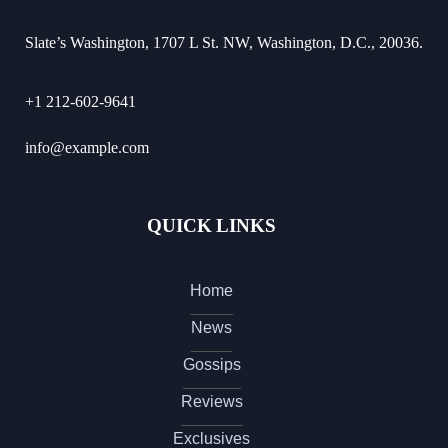
Slate’s Washington, 1707 L St. NW, Washington, D.C., 20036.
+1 212-602-9641
info@example.com
QUICK LINKS
Home
News
Gossips
Reviews
Exclusives