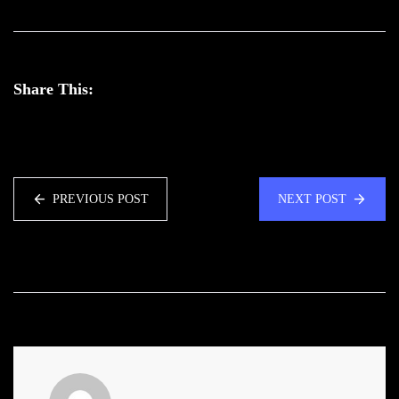
Share This:
PREVIOUS POST
NEXT POST