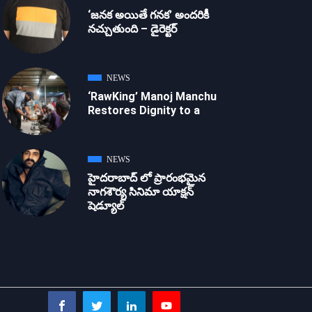
‘జ‌న‌క అయితే గ‌న‌క‌’ అందరికీ
నచ్చుతుంది – డైరెక్ట‌ర్
NEWS
‘RawKing’ Manoj Manchu
Restores Dignity to a
NEWS
హైదరాబాద్ లో ప్రారంభమైన
నాగశౌర్య సినిమా యాక్షన్
షెడ్యూల్