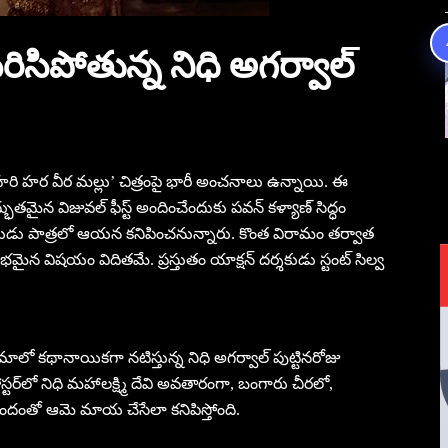
ిసిపోతున్న నిధి అగర్వాల్
 ‘హరి హర వీర మల్లు’ చిత్రంపై భారీ అంచనాలు ఉన్నాయి. ఈ
ద్భుతమైన విజువల్ ఫీస్ట్ అందించేందుకు పవన్ కళ్యాణ్ సిద్ధం
ధుడు పాత్రలో ఆయన కనిపించనున్నారు. కొంత విరామం తర్వాత
ారంభమైన విషయం విదితమే. ప్రస్తుతం యాక్షన్ దర్శకుడు స్టంట్ సిల్వ
ిమాలో కథానాయికగా నటిస్తున్న నిధి అగర్వాల్ పుట్టినరోజు
పోస్టర్‌లో నిధి మహాలక్ష్మి దేవి అవతారంగా, బంగారు చీరలో,
అందంతో ఆమె మాయ చేసేలా కనిపిస్తోంది.