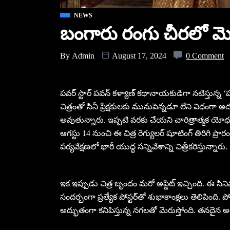
NEWS
బంగారు రంగు చీరలో మెర
By
Admin
August 17, 2024
0 Comment
పవర్ స్టార్ పవన్ కళ్యాణ్ కథానాయకుడిగా నటిస్తున్న
చిత్రంతో సినీ ప్రేక్షకులకు మునుపెన్నడూ లేని విధంగా అ
అవుతున్నారు. ఇప్పటి వరకు చేయని చారిత్రాత్మక యో
ఆగస్టు 14 నుంచి ఈ చిత్ర రెగ్యులర్ షూటింగ్ తిరిగి ప్ర
పర్యవేక్షణలో భారీ యుద్ధ సన్నివేశాన్ని చిత్రీకరిస్తున్నారు.
ఇక ఇప్పుడు చిత్ర బృందం మరో అప్డేట్ ఇచ్చింది. ఈ సిన
సందర్భంగా ప్రత్యేక పోస్టర్‌తో శుభాకాంక్షలు తెలిపింది. 
అద్భుతంగా కనిపిస్తున్న నగలతో మెరుస్తోంది. తనదైన 