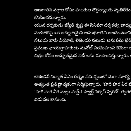
అణగారిన వర్గాల కోసం పాలకుల దౌర్జన్యాలకు వ్యతిరేక
కనిపించనున్నారు.
యువ దర్శకుడు జ్యోతి కృష్ణ ఈ సినిమా దర్శకత్వ బాధ్య
వెండితెరపై ఒక అద్భుతమైన అనుభూతిని అందించడానికి స
నటుడు బాబీ డియోల్, లెజెండరీ నటుడు అనుపమ్ ఖే
ప్రముఖ ఛాయగ్రాహకుడు మనోజ్ పరమహంస కెమెరా బాధ్
చిత్రం కోసం అద్భుతమైన సెట్ లను రూపొందిస్తున్నారు. 
లెజెండరీ నిర్మాత ఏఎం రత్నం సమర్పణలో మెగా సూర్య ప్
అత్యంత ప్రతిష్టాత్మకంగా నిర్మిస్తున్నారు. ‘హరి హర వ
‘హరి హర వీర మల్లు పార్ట్-1 స్వార్డ్ వర్సెస్ స్పిరిట్
విడుదల కానుంది.