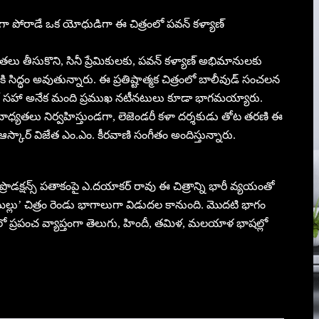
ంగా పోరాడే ఒక యోధుడిగా ఈ చిత్రంలో పవన్ కళ్యాణ్
తలు తీసుకొని, సినీ ప్రేమికులకు, పవన్ కళ్యాణ్ అభిమానులకు
ిద్ధం అవుతున్నారు. ఈ ప్రతిష్టాత్మక చిత్రంలో బాలీవుడ్ సంచలన
ర్ సహా అనేక మంది ప్రముఖ నటీనటులు కూడా భాగమయ్యారు.
యతలు నిర్వహిస్తుండగా, లెజెండరీ కళా దర్శకుడు తోట తరణి ఈ
ఆస్కార్ విజేత ఎం.ఎం. కీరవాణి సంగీతం అందిస్తున్నారు.
రొడక్షన్స్ పతాకంపై ఎ.దయాకర్ రావు ఈ చిత్రాన్ని భారీ వ్యయంతో
ీర మల్లు’ చిత్రం రెండు భాగాలుగా విడుదల కానుంది. మొదటి భాగం
’ త్వరలో ప్రపంచ వ్యాప్తంగా తెలుగు, హిందీ, తమిళ, మలయాళ భాషల్లో