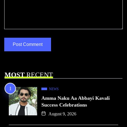
MOST
RECENT
NEWS
Amma Naku Aa Abbayi Kavali
Success Celebrations
August 9, 2026