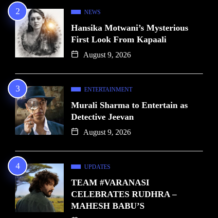
NEWS
Hansika Motwani’s Mysterious
First Look From Kapaali
August 9, 2026
ENTERTAINMENT
Murali Sharma to Entertain as
Detective Jeevan
August 9, 2026
UPDATES
TEAM #VARANASI
CELEBRATES RUDHRA –
MAHESH BABU’S