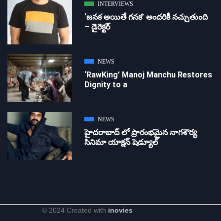
INTERVIEWS
‘జ‌న‌క అయితే గ‌న‌క‌’ అందరికీ నచ్చుతుంది
– డైరెక్ట‌ర్
NEWS
‘RawKing’ Manoj Manchu Restores
Dignity to a
NEWS
హైదరాబాద్ లో ప్రారంభమైన నాగశౌర్య
సినిమా యాక్షన్ షెడ్యూల్
© 2024 Created with
inovies