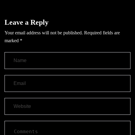
Leave a Reply
Your email address will not be published.
Required fields are
marked
*