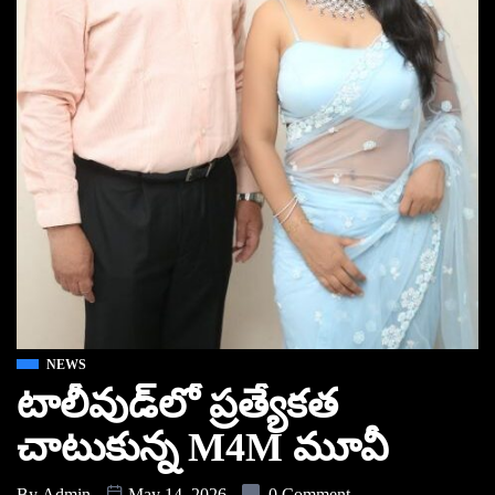
NEWS
టాలీవుడ్‌లో ప్రత్యేకత
చాటుకున్న M4M మూవీ
By
Admin
May 14, 2026
0 Comment