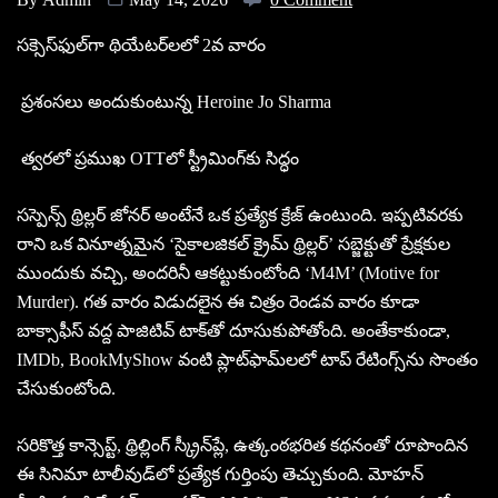
స‌క్సెస్‌ఫుల్‌గా థియేట‌ర్‌ల‌లో 2వ వారం
ప్రశంసలు అందుకుంటున్న Heroine Jo Sharma
త్వరలో ప్రముఖ OTTలో స్ట్రీమింగ్‌కు సిద్ధం
సస్పెన్స్ థ్రిల్లర్ జోనర్ అంటేనే ఒక ప్రత్యేక క్రేజ్ ఉంటుంది. ఇప్పటివరకు
రాని ఒక వినూత్నమైన ‘సైకాలజికల్ క్రైమ్ థ్రిల్లర్’ సబ్జెక్టుతో ప్రేక్షకుల
ముందుకు వచ్చి, అందరినీ ఆకట్టుకుంటోంది ‘M4M’ (Motive for
Murder). గత వారం విడుదలైన ఈ చిత్రం రెండ‌వ వారం కూడా
బాక్సాఫీస్ వద్ద పాజిటివ్ టాక్‌తో దూసుకుపోతోంది. అంతేకాకుండా,
IMDb, BookMyShow వంటి ప్లాట్‌ఫామ్‌లలో టాప్ రేటింగ్స్‌ను సొంతం
చేసుకుంటోంది.
సరికొత్త కాన్సెప్ట్‌, థ్రిల్లింగ్ స్క్రీన్‌ప్లే, ఉత్కంఠభరిత కథనంతో రూపొందిన
ఈ సినిమా టాలీవుడ్‌లో ప్రత్యేక గుర్తింపు తెచ్చుకుంది. మోహ‌న్