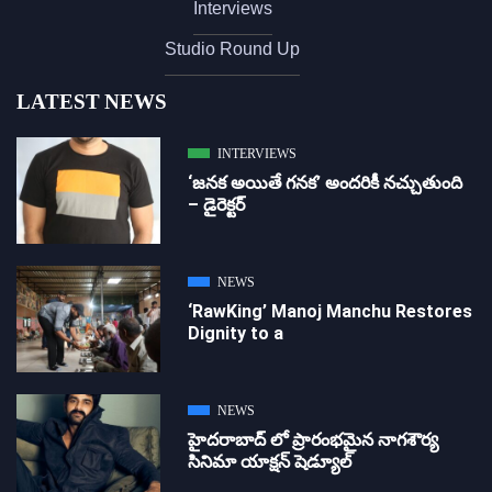
Interviews
Studio Round Up
LATEST NEWS
INTERVIEWS
‘జ‌న‌క అయితే గ‌న‌క‌’ అందరికీ నచ్చుతుంది
– డైరెక్ట‌ర్
NEWS
‘RawKing’ Manoj Manchu Restores
Dignity to a
NEWS
హైదరాబాద్ లో ప్రారంభమైన నాగశౌర్య
సినిమా యాక్షన్ షెడ్యూల్