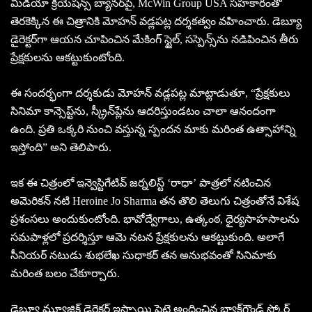
మీడియా క్రియేష‌న్స్ బ్యానర్‌పై, McWin Group USA సహకారంతో
తెరకెక్కిన ఈ చిత్రానికి మోహన్ వడ్లపట్ల దర్శకత్వం వహించారు. డెబ్యూ
డైరెక్టర్‌గా ఆయన చూపించిన మేకింగ్ స్టైల్‌, సస్పెన్స్‌ను నడిపించిన తీరు
ప్రేక్షకులను ఆకట్టుకుంటోంది.
ఈ సందర్భంగా దర్శకుడు మోహన్ వడ్లపట్ల మాట్లాడుతూ, “ప్రేక్షకులు
సినిమా కాన్సెప్ట్‌ను, స్క్రీన్‌ప్లేను ఆదరిస్తుండటం చాలా ఆనందంగా
ఉంది. ప్రతి ఒక్కరి నుంచి వస్తున్న స్పందన మాకు మరింత ఉత్సాహాన్ని
ఇస్తోంది” అని తెలిపారు.
ఇక ఈ చిత్రంలో ఇన్వెస్టిగేటివ్ జర్నలిస్ట్ ‘రాధా’ పాత్రలో నటించిన
అమెరికన్ నటి Heroine Jo Sharma తన తొలి తెలుగు చిత్రంతోనే విశేష
ప్రశంసలు అందుకుంటోంది. భావోద్వేగాలు, ఉత్కంఠ, ధైర్యసాహసాలను
సమపాళ్లలో ప్రదర్శిస్తూ ఆమె నటన ప్రేక్షకులను ఆకట్టుకుంది. అలాగే
సీనియర్ నటుడు శుభలేఖ సుధాకర్ తన అనుభవంతో సినిమాకు
మరింత బలం చేకూర్చారు.
డెబ్యూ మ్యూజిక్ డైరెక్టర్ ఇస్సాయి పెట్టై అందించిన బ్యాక్‌గ్రౌండ్ స్కోర్