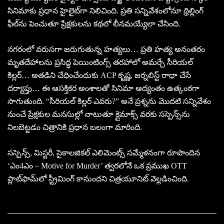
సినిమాకు ప్రధాన హైలైట్‌గా నిలిచింది. ప్రతి సన్నివేశంలోనూ థ్రిల్లింగ్
ఫీల్‌ను పెంచుతూ ప్రేక్షకులను కథలో లీనమయ్యేలా చేసింది.
నగరంలో వరుసగా జరుగుతున్న హత్యలు… ప్రతి హత్య అనంతరం
మృతదేహాలను ప్రసిద్ధ పెయింటింగ్స్ తరహాలో అమర్చే సీరియల్
కిల్లర్… అతడిని చేధించేందుకు ACP కృష్ణ, జర్నలిస్ట్ రాధా చేసే
దర్యాప్తు… ఈ ఆసక్తికర అంశాలతో సినిమా ఆద్యంతం ఉత్కంఠగా
సాగుతుంది. “సీరియల్ కిల్లర్ ఎవరు?” అనే ప్రశ్నను మొదటి సన్నివేశం
నుంచే ప్రేక్షకుల మనసుల్లో నాటుతూ క్లైమాక్స్ వరకు సస్పెన్స్‌ను
నిలబెట్టడం చిత్రానికి ప్రధాన బలంగా మారింది.
సస్పెన్స్, మిస్టరీ, సైకాలజికల్ ఎలిమెంట్స్ సమ్మేళనంగా రూపొందిన
‘ఎం4ఎం – Motive for Murder’ త్వరలోనే ఒక ప్రముఖ OTT
ప్లాట్‌ఫామ్‌లో స్ట్రీమింగ్ కానుందని చిత్రయూనిట్ వెల్లడించింది.