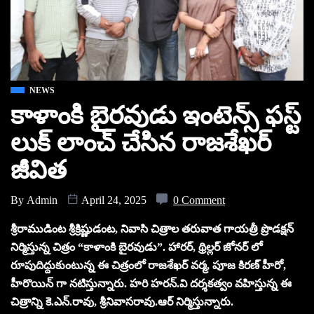
NEWS
కాళాంకి బైరవుడు ఇంటెన్స్ ఫస్ట్
లుక్ లాంచ్ చేసిన రాజశేఖర్
జీవిత
By
Admin
April 24, 2025
0 Comment
శ్రీరాముడింట శ్రీక్రిష్ణుడంట, నివాసి చిత్రాల తరువాత గాయత్రీ ప్రొడక్షన్
నిర్మిస్తున్న చిత్రం “కాళాంకి బైరవుడు”. హారర్, థ్రిల్లర్ జోనర్ లో
రూపుదిద్దుకుంటున్న ఈ చిత్రంలో రాజశేఖర్ వర్మ, పూజ కిరణ్ హీరో,
హీరొయిన్ గా నటిస్తున్నారు. హరి హరన్.వి దర్శకత్వం వహిస్తున్న ఈ
చిత్రాన్ని కె.ఎన్.రావు, శ్రీనివాసరావు.ఆర్ నిర్మిస్తున్నారు.