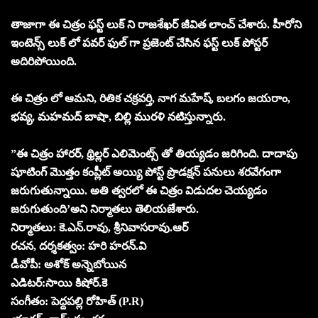
తాజాగా ఈ చిత్రం ఫస్ట్ లుక్ ని రాజశేఖర్ జీవిత లాంచ్ చేశారు. హీరోని
ఇంటెన్స్ లుక్ లో పవర్ ఫుల్ గా ప్రజెంట్ చేసిన ఫస్ట్ లుక్ పోస్టర్
అదిరిపోయింది.
ఈ చిత్రం లో ఆమని, రితిక చక్రవర్తి, నాగ మహేష్, బలగం జయరాం,
భవ్య, మహమద్ బాషా, బిల్లి మురళి నటిస్తున్నారు.
”ఈ చిత్రం హారర్, థ్రిల్లర్ ఎలిమెంట్స్ తో తియ్యడం జరిగింది. దాదాపు
షూటింగ్ మొత్తం కంప్లీట్ అయ్యి పోస్ట్ ప్రొడక్షన్ పనులు శరవేగంగా
జరుగుతున్నాయి. అతి త్వరలో ఈ చిత్రం విడుదల చెయ్యడం
జరుగుతుంది’అని నిర్మాతలు తెలియజేశారు.
నిర్మాతలు: కె.ఎన్.రావు, శ్రీనివాసరావు.ఆర్
రచన, దర్శకత్వం: హరి హరన్.వి
డీవోపీ: అశోక్ అన్నెబోయిన
ఎడిటర్:సాయి కిషోర్.కె
సంగీతం: పెద్దపల్లి రోహిత్ (P.R)