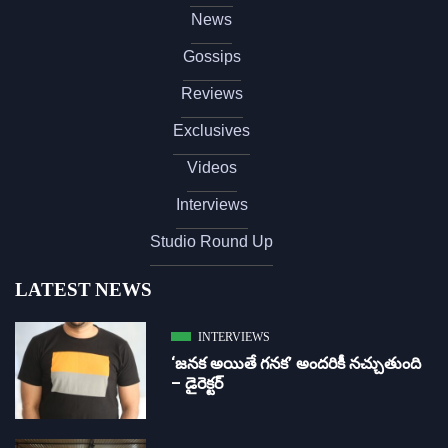
News
Gossips
Reviews
Exclusives
Videos
Interviews
Studio Round Up
LATEST NEWS
INTERVIEWS
‘జ‌న‌క అయితే గ‌న‌క‌’ అందరికీ నచ్చుతుంది
– డైరెక్ట‌ర్