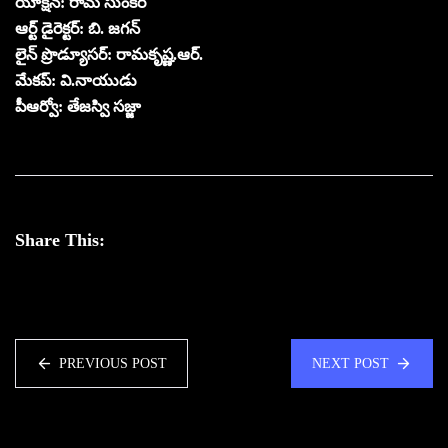
యాక్షన్: రామ్ సుంకర
ఆర్ట్ డైరెక్టర్: బి. జగన్
లైన్ ప్రొడ్యూసర్: రామకృష్ణ.ఆర్.
మేకప్: వి.నాయుడు
పీఆర్వో: తేజస్వి సజ్జా
Share This:
PREVIOUS POST
NEXT POST