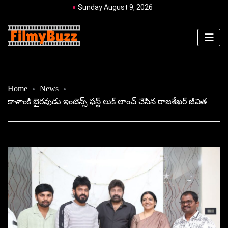
Sunday August 9, 2026
Home
News
కాళాంకి బైరవుడు ఇంటెన్స్ ఫస్ట్ లుక్ లాంచ్ చేసిన రాజశేఖర్ జీవిత