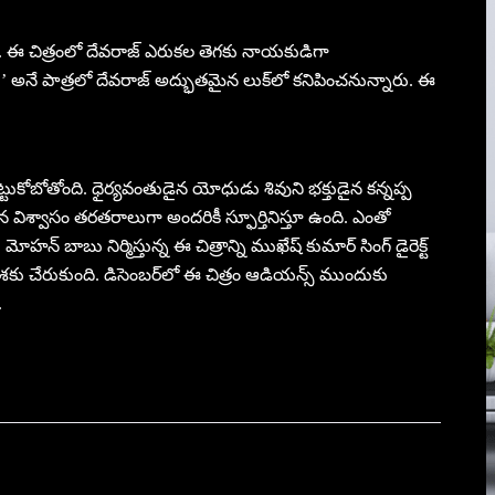
రు. ఈ చిత్రంలో దేవరాజ్ ఎరుకల తెగకు నాయకుడిగా
నే పాత్రలో దేవరాజ్ అద్భుతమైన లుక్‌లో కనిపించనున్నారు. ఈ
ట్టుకోబోతోంది. ధైర్యవంతుడైన యోధుడు శివుని భక్తుడైన కన్నప్ప
ైన విశ్వాసం తరతరాలుగా అందరికీ స్ఫూర్తినిస్తూ ఉంది. ఎంతో
న్ బాబు నిర్మిస్తున్న ఈ చిత్రాన్ని ముఖేష్ కుమార్ సింగ్ డైరెక్ట్
ి దశకు చేరుకుంది. డిసెంబర్‌లో ఈ చిత్రం ఆడియన్స్ ముందుకు
.