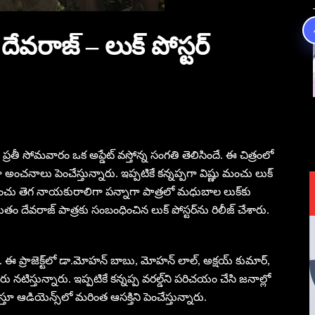
వరాజ్ – లుక్ పోస్టర్‌
ంచి ప్రతీ సోమవారం ఒక అప్డేట్ వస్తోన్న సంగతి తెలిసిందే. ఈ చిత్రంలో
్తూ అంచనాలు పెంచేస్తున్నారు. ఇప్పటికే కన్నప్పగా విష్ణు మంచు లుక్
ెంచు తెగ నాయకురాలిగా పన్నాగా పాత్రలో మధుబాల లుక్‌కు
తుతం దేవరాజ్ పాత్రకు సంబంధించిన లుక్ పోస్టర్‌ను రిలీజ్ చేశారు.
దే. ఈ ప్రాజెక్ట్‌లో డా.మోహన్ బాబు, మోహన్ లాల్, అక్షయ్ కుమార్,
నటిస్తున్నారు. ఇప్పటికే కన్నప్ప వరల్డ్‌ని పరిచయం చేసి జనాల్లో
తూ ఆడియెన్స్‌లో మరింత ఆసక్తిని పెంచేస్తున్నారు.