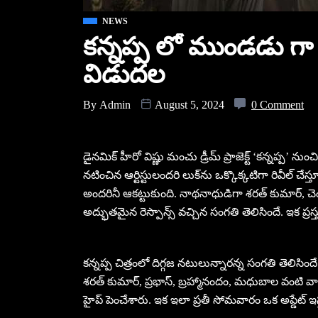
NEWS
కన్నప్ప లో ముండడు గా దే
విడుదల
By
Admin
August 5, 2024
0 Comment
డైనమిక్ హీరో విష్ణు మంచు డ్రీమ్ ప్రాజెక్ట్ ‘కన్నప్ప’ ను
నటించిన ఆర్టిస్టులందరి లుక్‌ను ఒక్కొక్కటిగా రివీల్ చేస
అందరినీ ఆకట్టుకుంది. నాథనాధుడిగా శరత్ కుమార్, చ
అద్భుతమైన రెస్పాన్స్ వచ్చిన సంగతి తెలిసిందే. ఇక ప్రస్
కన్నప్ప చిత్రంలో దిగ్గజ నటులున్నారన్న సంగతి తెలిసిం
శరత్ కుమార్, ప్రభాస్, బ్రహ్మానందం, మధుబాల వంటి వారు 
హైప్ పెంచేశారు. ఇక ఇలా ప్రతీ సోమవారం ఒక అప్డేట్ ఇస్