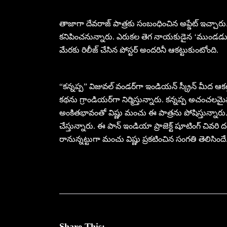
తాజాగా దేవరాజ్ పాత్రకు సంబంధించిన అప్డేట్ ఇచ్చా
కనిపించనున్నారు. ఎరుకల తెగ నాయకుడైన ‘ముండడు’ అ
మేరకు రిలీజ్ చేసిన పోస్టర్ అందరినీ ఆకట్టుకుంటోంది.
“కన్నప్ప” విజువల్ వండర్‌గా ఇండియన్ స్క్రీన్ మీద ఆక
కథను గ్రాండియర్‌గా నిర్మిస్తున్నారు. కన్నప్ప అచంచలమ
అంకితభావంతో విష్ణు మంచు ఈ పాత్రను పోషిస్తున్నారు. మోహ
చేస్తున్నారు. ఈ పాన్ ఇండియా ప్రాజెక్ట్ షూటింగ్ చివర
రానున్నట్టుగా మంచు విష్ణు ప్రకటించిన సంగతి తెలిసిందే
Share This: