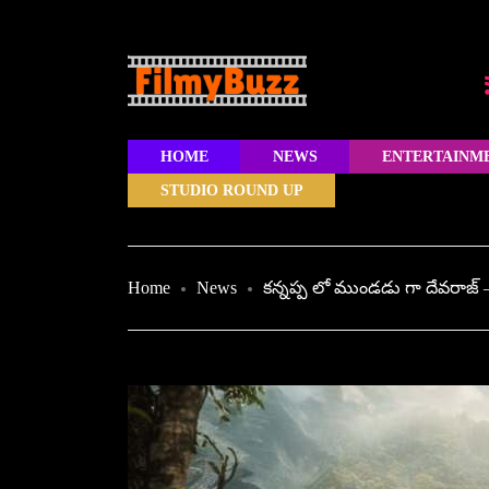
HOME
NEWS
ENTERTAINM
STUDIO ROUND UP
Home
News
కన్నప్ప లో ముండడు గా దేవరాజ్ – 