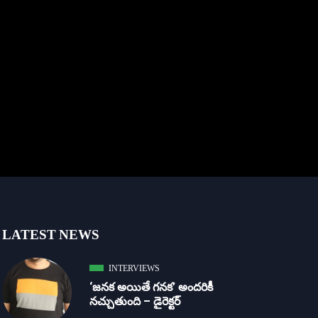
LATEST NEWS
INTERVIEWS
‘జ‌న‌క అయితే గ‌న‌క‌’ అందరికీ
నచ్చుతుంది – డైరెక్ట‌ర్