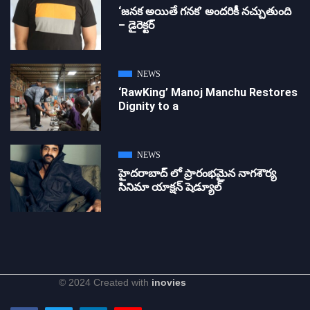
‘జ‌న‌క అయితే గ‌న‌క‌’ అందరికీ నచ్చుతుంది
– డైరెక్ట‌ర్
NEWS
‘RawKing’ Manoj Manchu Restores
Dignity to a
NEWS
హైదరాబాద్ లో ప్రారంభమైన నాగశౌర్య
సినిమా యాక్షన్ షెడ్యూల్
© 2024 Created with
inovies