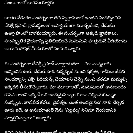
సంబరాలలో భాగమయ్యారు.
జాతర వేడుకల సందర్భంగా తన స్వగ్రామంలో ఇంటిని సందర్శించిన
దేవిశ్రీ ప్రసాద్ గ్రామస్థులతో ఆప్యాయంగా ముచ్చటించి, వేడుకల
ఉత్సాహంలో భాగమయ్యారు. ఈ సందర్భంగా అక్కడి జ్ఞాపకాలు,
సాంస్కృతిక వైభవాన్ని ప్రతిబింబించే మనుసుని హత్తుకునే వీడియోను
ఆయన సోషల్ మీడియాలో పంచుకున్నారు.
ఈ సందర్భంగా దేవిశ్రీ ప్రసాద్ మాట్లాడుతూ.. “మా నాన్నగారు
జన్మించిన ఊరు వేదురుపాక. చిన్నప్పటి నుంచి ప్రకృతి, గ్రామీణ జీవన
సౌందర్యాన్ని ఎక్స్ పీరియన్స్ చేయాలని చెన్నై నుంచి తరచూ మమ్మల్ని
ఇక్కడికి తీసుకొచ్చేవారు. మా మూలాలతో, మనుషులతో అనుబంధం
కొనసాగాలని ఇక్కడే ఒక అందమైన ఇల్లు కూడా నిర్మించుకున్నాం.
సంస్కృతి, జానపద కళలు, దైవత్వం ఎంత అందమైనవో నాకు నేర్పిన
ఊరు ఇదే. ఆ అనుభూతులే నేను ‘ఎల్లమ్మ’ సినిమా చేయడానికి
స్ఫూర్తినిచ్చాయి” అన్నారు
దేవిశ్రీ ప్రసాద్ తన మూలాలతో ఉన్న అనుబంధాన్ని ఈ వీడియో