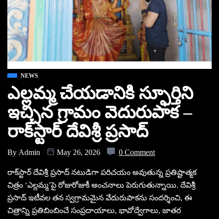
NEWS
ఎల్లమ్మ చేయడానికి స్ఫూర్తిని
ఇచ్చిన గ్రామం వెదురుపాక –
రాక్‌స్టార్ దేవిశ్రీ ప్రసాద్
By
Admin
May 26, 2026
0 Comment
రాక్‌స్టార్ దేవిశ్రీ ప్రసాద్ నటుడిగా పరిచయం అవుతున్న ప్రతిష్టాత్మక
చిత్రం ‘ఎల్లమ్మ’పై రోజురోజుకీ అంచనాలు పెరుగుతున్నాయి. దేవిశ్రీ
ప్రసాద్ ఇటీవల తన స్వగ్రామమైన వేదురుపాకను సందర్శించి, ఈ
చిత్రాన్ని ప్రతిబింబించే సంప్రదాయాలు, భావోద్వేగాలు, జాతర