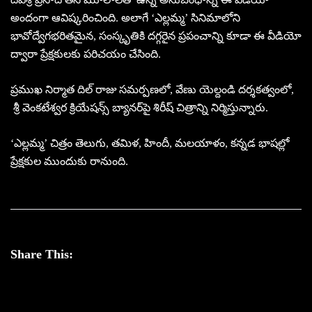
అందంగా ఆవిష్కరించింది. అలాగే ‘ఎల్లమ్మ’ సినిమాలోని
భావోద్వేగభరితమైన, సంస్కృతికి దగ్గరైన ప్రపంచాన్ని కూడా ఈ వీడియో
ద్వారా ప్రేక్షకులకు పరిచయం చేసింది.
ప్రముఖ నిర్మాత దిల్ రాజు సమర్పణలో, వేణు యెల్దండి దర్శకత్వంలో,
శ్రీ వెంకటేశ్వర క్రియేషన్స్ బ్యానర్‌పై శిరీష్ చిత్రాన్ని నిర్మిస్తున్నారు.
‘ఎల్లమ్మ’ చిత్రం తెలుగు, తమిళ, హిందీ, మలయాళం, కన్నడ భాషల్లో
ప్రేక్షకుల ముందుకు రానుంది.
Share This: