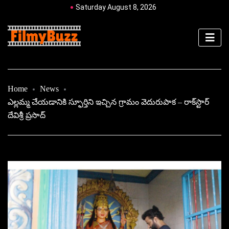
Saturday August 8, 2026
Home
News
ఎల్లమ్మ చేయడానికి స్ఫూర్తిని ఇచ్చిన గ్రామం వెదురుపాక – రాక్‌స్టార్
దేవిశ్రీ ప్రసాద్