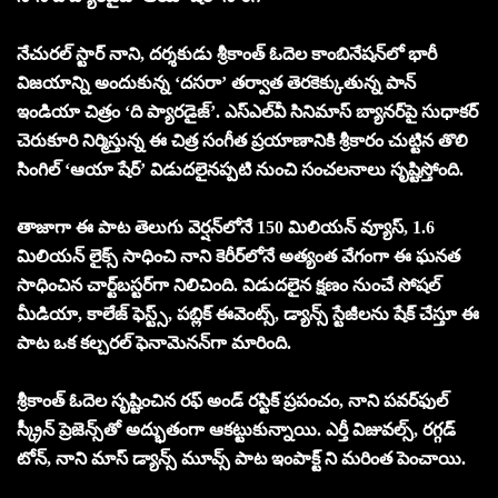
నేచురల్ స్టార్ నాని, దర్శకుడు శ్రీకాంత్ ఓదెల కాంబినేషన్‌లో భారీ
విజయాన్ని అందుకున్న ‘దసరా’ తర్వాత తెరకెక్కుతున్న పాన్
ఇండియా చిత్రం ‘ది ప్యారడైజ్’. ఎస్‌ఎల్‌వీ సినిమాస్ బ్యానర్‌పై సుధాకర్
చెరుకూరి నిర్మిస్తున్న ఈ చిత్ర సంగీత ప్రయాణానికి శ్రీకారం చుట్టిన తొలి
సింగిల్ ‘ఆయా షేర్’ విడుదలైనప్పటి నుంచి సంచలనాలు సృష్టిస్తోంది.
తాజాగా ఈ పాట తెలుగు వెర్షన్‌లోనే 150 మిలియన్ వ్యూస్, 1.6
మిలియన్ లైక్స్ సాధించి నాని కెరీర్‌లోనే అత్యంత వేగంగా ఈ ఘనత
సాధించిన చార్ట్‌బస్టర్‌గా నిలిచింది. విడుదలైన క్షణం నుంచే సోషల్
మీడియా, కాలేజ్ ఫెస్ట్స్, పబ్లిక్ ఈవెంట్స్, డ్యాన్స్ స్టేజీలను షేక్ చేస్తూ ఈ
పాట ఒక కల్చరల్ ఫెనామెనన్‌గా మారింది.
శ్రీకాంత్ ఓదెల సృష్టించిన రఫ్ అండ్ రస్టిక్ ప్రపంచం, నాని పవర్‌ఫుల్
స్క్రీన్ ప్రెజెన్స్‌తో అద్భుతంగా ఆకట్టుకున్నాయి. ఎర్తీ విజువల్స్, రగ్గడ్
టోన్, నాని మాస్ డ్యాన్స్ మూవ్స్ పాట ఇంపాక్ట్ ని మరింత పెంచాయి.