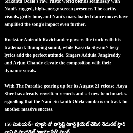
Srikanth Odela’s raw, rustic world blends seamlessly with
Nani’s rugged, high-energy screen presence. The earthy
visuals, gritty tone, and Nani’s mass-loaded dance moves have
amplified the song’s impact even further.
Rockstar Anirudh Ravichander powers the track with his
trademark thumping sound, while Kasarla Shyam’s fiery
lyrics add the perfect attitude. Singers Addula Jangireddy
and Arjun Chandy elevate the composition with their
dynamic vocals.
With The Paradise gearing up for its August 21 release, Aaya
Sher has already rewritten records and set new benchmarks-
signalling that the Nani–Srikanth Odela combo is on track for
another massive success.
150 మిలియన్+ వ్యూస్ తో ఫాస్టెస్ట్ రికార్డ్ క్రియేట్ చేసిన నేచురల్ స్టార్
నాని ది ప్యారడైజ్ ‘ఆయా షేర్’ సాంగ్