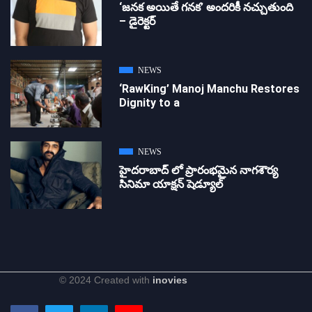
‘జ‌న‌క అయితే గ‌న‌క‌’ అందరికీ నచ్చుతుంది
– డైరెక్ట‌ర్
NEWS
‘RawKing’ Manoj Manchu Restores
Dignity to a
NEWS
హైదరాబాద్ లో ప్రారంభమైన నాగశౌర్య
సినిమా యాక్షన్ షెడ్యూల్
© 2024 Created with
inovies