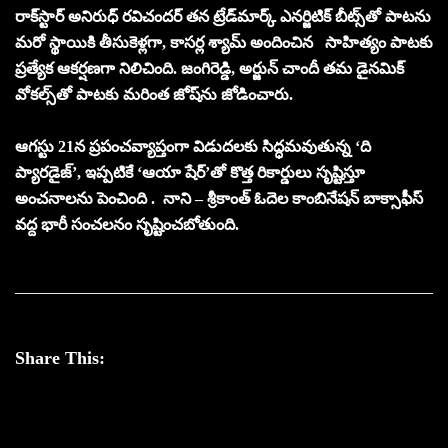
రాక్‌స్టార్ అనిరుధ్ రవిచందర్ తన ట్రేడ్‌మార్క్ ఎనర్జిటిక్ బీట్స్‌తో పాటను
మరో స్థాయికి తీసుకెళ్లగా, కాసర్ల శ్యామ్ అందించిన సాహిత్యం పాటకు
ప్రత్యేక ఆకర్షణగా నిలిచింది. జంగిరెడ్డి, అర్జున్ చాందీ తమ డైనమిక్
వోకల్స్‌తో పాటకు మరింత జోష్‌ను జోడించారు.
ఆగస్టు 21న ప్రపంచవ్యాప్తంగా విడుదలకు సిద్ధమవుతున్న ‘ది
ప్యారడైజ్’, ఇప్పటికే ‘ఆయా షేర్’తో కొత్త రికార్డులు సృష్టిస్తూ
అంచనాలను పెంచింది . నాని – శ్రీకాంత్ ఓదెల కాంబినేషన్ బాక్సాఫీస్
వద్ద భారీ సంచలనం సృష్టించబోతుంది.
Share This: