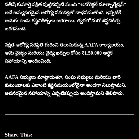
సతీష్ కుమార్తె నక్షిత పుట్టినప్పటి నుంచి “అనోరెక్టల్ మాల్ఫార్మేషన్”
అనే జన్యుపరమైన ఆరోగ్య సమస్యతో బాధపడుతోంది. ఇప్పటికే
ఆమెకు రెండు శస్త్రచికిత్సలు జరిగాయి. త్వరలో మరో శస్త్రచికిత్స
జరగనుంది.
నక్షిత ఆరోగ్య పరిస్థితి గురించి తెలుసుకున్న AAFA కార్యాలయం,
ఆమె వైద్యం మరియు వైద్య ఖర్చుల కోసం ₹1,50,000 ఆర్థిక
సహాయాన్ని అందించింది.
AAFA సభ్యులు మాట్లాడుతూ, సంఘ సభ్యులు మరియు వారి
కుటుంబాలకు ఎలాంటి కష్టసమయంలోనైనా అండగా నిలుస్తామని,
అవసరమైన సహాయాన్ని ఎప్పటికప్పుడు అందిస్తామని తెలిపారు.
Share This: