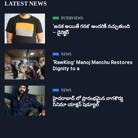
LATEST NEWS
INTERVIEWS
‘జ‌న‌క అయితే గ‌న‌క‌’ అందరికీ నచ్చుతుంది
– డైరెక్ట‌ర్
NEWS
‘RawKing’ Manoj Manchu Restores
Dignity to a
NEWS
హైదరాబాద్ లో ప్రారంభమైన నాగశౌర్య
సినిమా యాక్షన్ షెడ్యూల్