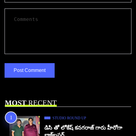
MOST
RECENT
STUDIO ROUND UP
డిసి తో లోకేష్ కనగరాజ్ గారు హీరోగా
బ్లాక్‌బస్టర్