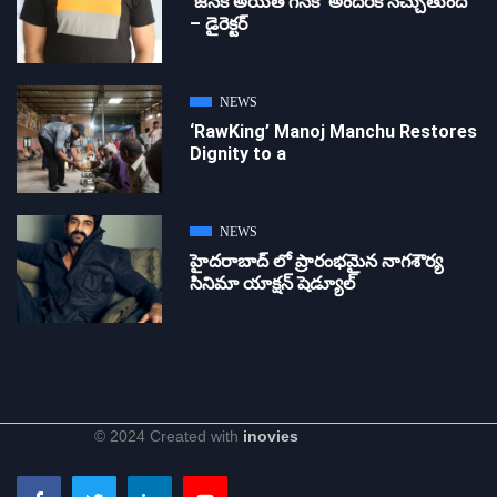
‘జ‌న‌క అయితే గ‌న‌క‌’ అందరికీ నచ్చుతుంది
– డైరెక్ట‌ర్
NEWS
‘RawKing’ Manoj Manchu Restores
Dignity to a
NEWS
హైదరాబాద్ లో ప్రారంభమైన నాగశౌర్య
సినిమా యాక్షన్ షెడ్యూల్
© 2024 Created with
inovies