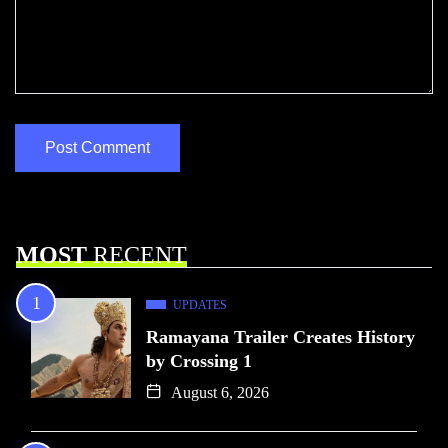
MOST
RECENT
UPDATES
Ramayana Trailer Creates History
by Crossing 1
August 6, 2026