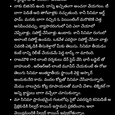
నాకు బిజినెస్ ఉంది. దాన్ని ఖచ్చితంగా అంచనా వేయగలం. టీ
బాగా పెడితే అది తాగేవాళ్లకు నచ్చుతుంది. కానీ సినిమా ఆర్ట్
ఫామ్. మనకు బాగా నచ్చిన ఓ పెయింటింగ్ మరొకరికి చెత్త
అనిపించవచ్చు. వ్యాపారరంగంలో ఏది ఎలా చేయాలో
చెప్పేవాళ్లు, సపోర్ట్ చేసేవాళ్లు ఉంటారు. కానీ సినిమా రంగంలో
అలాంటి సపోర్ట్ ఉండదు. ఒకవేళ ఎవరైనా సపోర్ట్ చేసినా వాళ్లు
చివరకి ఎక్కడికి తీసుకెళ్తారో మీకు తెలుసు. సినిమా తీయడం
కంటే దాన్ని రిలీజ్ చేయడమే పెద్ద టాస్క్ గా మారింది.
రాజమౌళి గారి లాంటి దర్శకులు డేర్ స్టెప్ వేసి భారీ బడ్జెట్ తో
బాహుబలి , ఆర్ఆర్ఆర్ లాంటి మూవీస్ చేయకుంటే ఈ రోజు
తెలుగు సినిమా అంతర్జాతీయ స్థాయికి వెళ్లి ఆస్కార్
అందుకునేది కాదు. వందల కోట్లతో సినిమా చేసేవారున్నారు.
మేము నాలుగైదు కోట్ల రూపాయలతో మూవీ చేశాం. టెక్నికల్ గా
అన్ని క్రాఫ్టులు బాగా వచ్చేలా చూసుకున్నాం.
మా సినిమా ప్రారంభమైన గంటలోపు సైకో ఎవరన్నది కనిపెడితే ఆ
ప్రేక్షకుడికి సిల్వర్ కాయిన్ ఇస్తామని ప్రకటించాం. అలా
వెయ్యిమందికి సిల్వర్ కాయిన్ ఇవ్వబోతున్నాం.