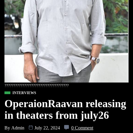
????????????????????????????????????
INTERVIEWS
OperaionRaavan releasing
in theaters from july26
By
Admin
July 22, 2024
0 Comment