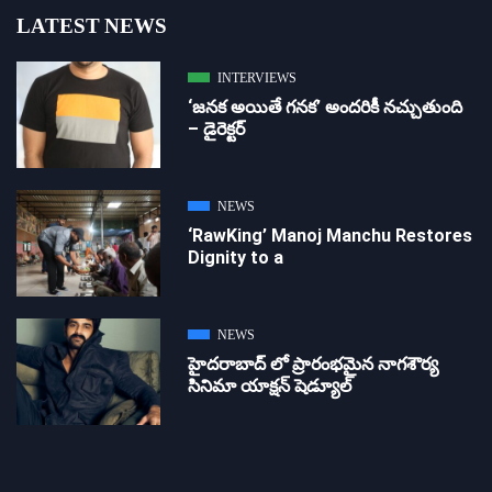
LATEST NEWS
INTERVIEWS
‘జ‌న‌క అయితే గ‌న‌క‌’ అందరికీ నచ్చుతుంది
– డైరెక్ట‌ర్
NEWS
‘RawKing’ Manoj Manchu Restores
Dignity to a
NEWS
హైదరాబాద్ లో ప్రారంభమైన నాగశౌర్య
సినిమా యాక్షన్ షెడ్యూల్