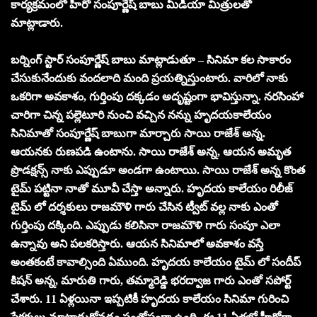
కార్యక్రమంలో హీరో సంపూర్ణేష్ బాబు మీడియా మిత్రులతో
మాట్లాడారు.
బర్నింగ్ స్టార్ సంపూర్ణేష్ బాబు మాట్లాడుతూ – సినిమా కల సాకారం
చేసుకునేందుకు వందలాది మంది ప్రయత్నిస్తుంటారు. వారిలో నాకు
ఒకరిగా అవకాశం, గుర్తింపు దక్కడం అదృష్టంగా భావిస్తున్నా. నరసింహా
చారిగా చిన్న పల్లెటూరి నుంచి వచ్చిన నన్ను హృదయకాలేయం
సినిమాతో సంపూర్ణేష్ బాబుగా మార్చారు సాయి రాజేశ్ అన్న.
ఆయనకు రుణపడి ఉంటాను. సాయి రాజేశ్ అన్న, ఆయన అమృత
ప్రొడక్షన్స్ నాకు ఎప్పుడూ అండగా ఉంటాయి. సాయి రాజేశ్ అన్న కొంత
టైమ్ పట్టినా నాతో మూవీ చేస్తా అన్నారు. హృదయ కాలేయం రిలీజ్
టైమ్ లో దర్శకులు రాజమౌళి గారు చేసిన ట్వీట్ వల్ల నాకు ఎంతో
గుర్తింపు దక్కింది. ఎప్పుడు కలిసినా రాజమౌళి గారు సంపూ ఎలా
ఉన్నావు అని పలకరిస్తారు. ఆయన సినిమాలో అవకాశం వస్తే
అంతకంటే కావాల్సింది ఏముంది. హృదయ కాలేయం టైమ్ లో సందీప్
కిషన్ అన్న, మారుతి గారు, తమ్మారెడ్డి భరద్వాజ గారు ఎంతో సపోర్ట్
చేశారు. 11 ఏళ్లయినా ఇప్పటికీ హృదయ కాలేయం సినిమా గురించి