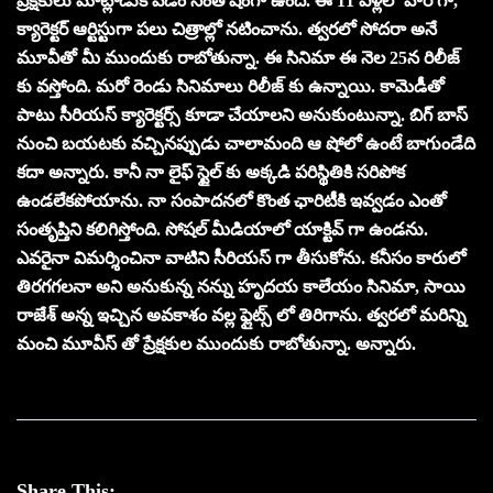
ప్రేక్షకులు మాట్లాడుకోవడం సంతోషంగా ఉంది. ఈ 11 ఏళ్లలో హీరోగా,
క్యారెక్టర్ ఆర్టిస్టుగా పలు చిత్రాల్లో నటించాను. త్వరలో సోదరా అనే
మూవీతో మీ ముందుకు రాబోతున్నా. ఈ సినిమా ఈ నెల 25న రిలీజ్
కు వస్తోంది. మరో రెండు సినిమాలు రిలీజ్ కు ఉన్నాయి. కామెడీతో
పాటు సీరియస్ క్యారెక్టర్స్ కూడా చేయాలని అనుకుంటున్నా. బిగ్ బాస్
నుంచి బయటకు వచ్చినప్పుడు చాలామంది ఆ షోలో ఉంటే బాగుండేది
కదా అన్నారు. కానీ నా లైఫ్ స్టైల్ కు అక్కడి పరిస్థితికి సరిపోక
ఉండలేకపోయాను. నా సంపాదనలో కొంత ఛారిటీకి ఇవ్వడం ఎంతో
సంతృప్తిని కలిగిస్తోంది. సోషల్ మీడియాలో యాక్టివ్ గా ఉండను.
ఎవరైనా విమర్శించినా వాటిని సీరియస్ గా తీసుకోను. కనీసం కారులో
తిరగగలనా అని అనుకున్న నన్ను హృదయ కాలేయం సినిమా, సాయి
రాజేశ్ అన్న ఇచ్చిన అవకాశం వల్ల ఫ్లైట్స్ లో తిరిగాను. త్వరలో మరిన్ని
మంచి మూవీస్ తో ప్రేక్షకుల ముందుకు రాబోతున్నా. అన్నారు.
Share This: