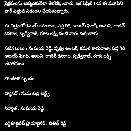
ప్రేక్షకులను ఆకట్టుకునేలా తెరకెక్కించారు. ఇక ఏప్రిల్ 18న ఈ మూవీని
భారీ ఎత్తున విడుదల చేయనున్నారు.
ఈ చిత్రంలో కమల్ కామరాజు, సప్త గిరి, అజయ్ ఘోష్, ఆమని, రాజీవ్
కనకాల, పృథ్వీరాజ్, రూప లక్ష్మీ వంటి వారు నటించారు.
నటీనటులు : సుమయ రెడ్డి, పృథ్వీ అంబర్, కమల్ కామరాజు, సప్త గిరి,
అజయ్ ఘోష్, ఆమని, రాజీవ్ కనకాల, పృథ్వీరాజ్, రూప లక్ష్మీ
తదితరులు
సాంకేతిక బృందం
బ్యానర్ : సుమ చిత్ర ఆర్ట్స్
నిర్మాత : సుమయ రెడ్డి
ఎగ్జిక్యూటివ్ ప్రొడ్యూసర్ : నితిన్ రెడ్డి