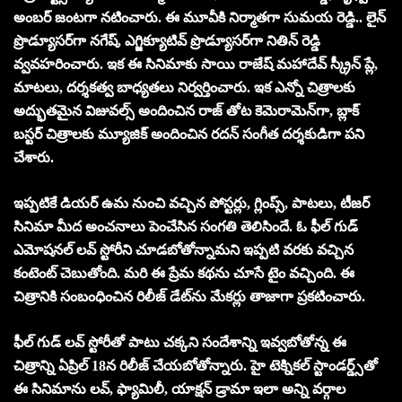
అంబర్ జంటగా నటించారు. ఈ మూవీకి నిర్మాతగా సుమయ రెడ్డి.. లైన్
ప్రొడ్యూసర్‌గా నగేష్, ఎగ్జిక్యూటివ్ ప్రొడ్యూసర్‌గా నితిన్ రెడ్డి
వ్వవహరించారు. ఇక ఈ సినిమాకు సాయి రాజేష్ మహాదేవ్ స్క్రీన్ ప్లే,
మాటలు, దర్శకత్వ బాధ్యతలు నిర్వర్తించారు. ఇక ఎన్నో చిత్రాలకు
అద్భుతమైన విజువల్స్ అందించిన రాజ్ తోట కెమెరామెన్‌గా, బ్లాక్
బస్టర్ చిత్రాలకు మ్యూజిక్ అందించిన రదన్ సంగీత దర్శకుడిగా పని
చేశారు.
ఇప్పటికే డియర్ ఉమ నుంచి వచ్చిన పోస్టర్లు, గ్లింప్స్, పాటలు, టీజర్
సినిమా మీద అంచనాలు పెంచేసిన సంగతి తెలిసిందే. ఓ ఫీల్ గుడ్
ఎమోషనల్ లవ్ స్టోరీని చూడబోతోన్నామని ఇప్పటి వరకు వచ్చిన
కంటెంట్ చెబుతోంది. మరి ఈ ప్రేమ కథను చూసే టైం వచ్చింది. ఈ
చిత్రానికి సంబంధించిన రిలీజ్ డేట్‌ను మేకర్లు తాజాగా ప్రకటించారు.
ఫీల్ గుడ్ లవ్ స్టోరీతో పాటు చక్కని సందేశాన్ని ఇవ్వబోతోన్న ఈ
చిత్రాన్ని ఏప్రిల్ 18న రిలీజ్ చేయబోతోన్నారు. హై టెక్నికల్ స్టాండర్డ్స్‌తో
ఈ సినిమాను లవ్, ఫ్యామిలీ, యాక్షన్ డ్రామా ఇలా అన్ని వర్గాల