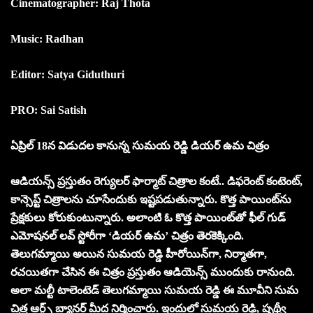
Cinematographer: Raj Thota
Music: Radhan
Editor: Satya Giduthuri
PRO: Sai Satish
ఏప్రిల్ 18న విడుదల కానున్న సుమయ రెడ్డి డియర్ ఉమ చిత్రం
ఆడియన్స్ ప్రస్తుతం రెగ్యులర్ ఫార్మాట్ చిత్రాల కంటే.. డిఫరెంట్ కంటెంట్,
కాన్సెప్ట్ చిత్రాలను చూసేందుకు ఇష్టపడుతున్నారు. కొత్త పాయింట్‌ను
ప్రేక్షకులు కోరుకుంటున్నారు. అలాంటి ఓ కొత్త పాయింట్‌తో ఫీల్ గుడ్
ఎమోషనల్ లవ్ స్టోరీగా ‘డియర్ ఉమ’ చిత్రం తెరకెక్కింది.
తెలుగమ్మాయి అయిన సుమయ రెడ్డి హీరోయిన్‌గా, నిర్మాతగా,
రచయితగా చేసిన ఈ చిత్రం ప్రస్తుతం ఆడియెన్స్ ముందుకు రానుంది.
అలా మల్టీ టాలెంటెడ్‌ తెలుగమ్మాయి సుమయ రెడ్డి ఈ మూవీని సుమ
చిత్ర ఆర్ట్స్ బ్యానర్ మీద నిర్మించారు. ఇందులో సుమయ రెడ్డి, పృథ్వీ