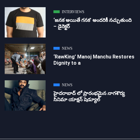
INTERVIEWS
‘జ‌న‌క అయితే గ‌న‌క‌’ అందరికీ నచ్చుతుంది
– డైరెక్ట‌ర్
NEWS
‘RawKing’ Manoj Manchu Restores
Dignity to a
NEWS
హైదరాబాద్ లో ప్రారంభమైన నాగశౌర్య
సినిమా యాక్షన్ షెడ్యూల్