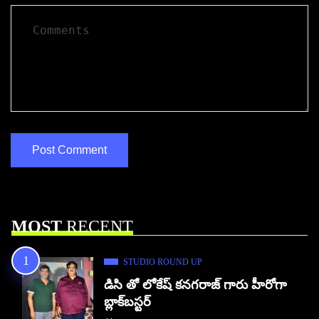
MOST
RECENT
STUDIO ROUND UP
డిసి తో లోకేష్ కనగరాజ్ గారు హీరోగా
బ్లాక్‌బస్టర్