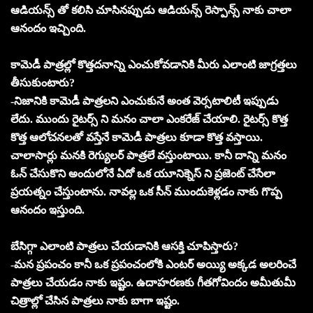
ఆడియన్స్ తో కలిసి చూసినప్పుడు ఆడియన్స్ రెస్పాన్స్ నాకు చాలా
ఆనందం ఇచ్చింది.
కామెడీ పాత్రల్లో కొత్తదనాన్ని ఎంచుకోవడానికి మీరు ఎలాంటి జాగ్రత్తలు
తీసుకుంటారు?
-నిజానికి కామెడీ పాత్రలని ఎంచుకునే అంత వెర్సటాలిటీ ఇప్పుడు
లేదు. ముందు రైటర్స్ ని మనం చాలా ఎంకరేజ్ చేయాలి. రైటర్స్ కొత్త
కొత్త ఆలోచనలతో వస్తేనే కామెడీ పాత్రలు కూడా కొత్త వస్తాయి.
చాలాసార్లు మనకి రెగ్యులర్ పాత్రలే వస్తుంటాయి. కానీ దాన్ని మనం
ఓన్ చేసుకొని అందులోనే ఏదో ఒక యూనిక్నెస్ ని ప్రజెంట్ చేసేలా
ప్రయత్నం చేస్తుంటాను. నావల్ల ఒక సీన్ ముందుకెళ్లడం నాకు గొప్ప
ఆనందం ఇస్తుంది.
బేసిగ్గా ఎలాంటి పాత్రలు చేయడానికి ఆసక్తి చూపిస్తారు?
-మన ప్రపంచం కానీ ఒక ప్రపంచంలోకి ఎంటర్ అయ్యి అక్కడ అలరించే
పాత్రలు చేయడం నాకు ఇష్టం. ఉదాహరణకు గీతగోవిందం అమీతుమీ
చిత్రాల్లో చేసిన పాత్రలు నాకు బాగా ఇష్టం.