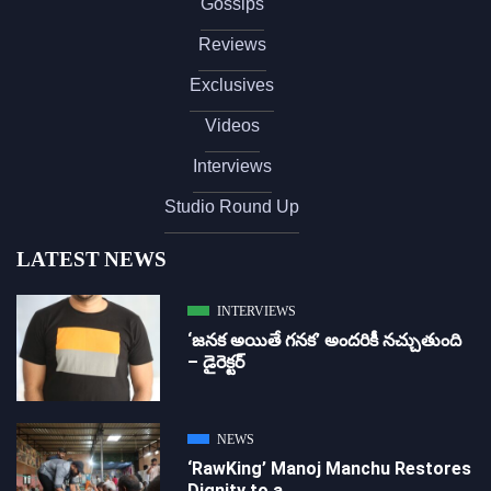
Gossips
Reviews
Exclusives
Videos
Interviews
Studio Round Up
LATEST NEWS
INTERVIEWS
‘జ‌న‌క అయితే గ‌న‌క‌’ అందరికీ నచ్చుతుంది
– డైరెక్ట‌ర్
NEWS
‘RawKing’ Manoj Manchu Restores
Dignity to a