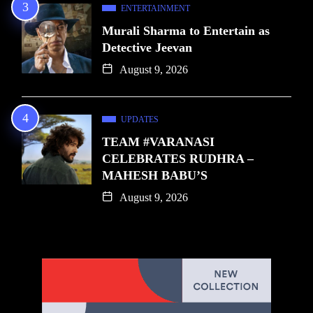
ENTERTAINMENT
Murali Sharma to Entertain as
Detective Jeevan
August 9, 2026
UPDATES
TEAM #VARANASI
CELEBRATES RUDHRA –
MAHESH BABU’S
August 9, 2026