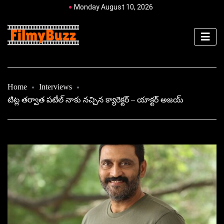
Monday August 10, 2026
Home
Interviews
టిట్ల తర్వాత పటేల్ నాకు నచ్చిన క్యారెక్టర్ – యాక్టర్ అజయ్