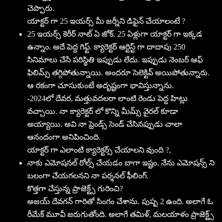
చెప్పారు.
యాక్టర్ గా 25 ఇయర్స్ మీ జర్నీని డిఫైన్ చేయాలంటే ?
25 ఇయర్స్ కెరీర్ నాట్ ఏ జోక్. 25 ఏళ్లుగా యాక్టర్ గా ఇక్కడ
ఉన్నాం. అదే పెద్ద గిఫ్ట్. క్యారెక్టర్ ఆర్టిస్ట్ గా దాదాపు 250
సినిమాలు చేసే పరిస్థితి ఇప్పుడు లేదు. ఇప్పుడు నెంబర్ ఆఫ్
ఫిలిమ్స్ తగ్గిపోతున్నాయి. అందరూ సెలెక్టివ్ అయిపోతున్నారు.
ఆ రకంగా చూసుకుంటే అదృష్టంగా భావిస్తున్నాను.
-2024లో దేవర, మత్తువదలరా లాంటి రెండు పెద్ద హిట్లు
వచ్చాయి. నా క్యారెక్టర్ లో కొన్ని మీమ్స్ వైరల్ కూడా
అయ్యాయి. అవి నా ఫ్రెండ్స్ సెండ్ చేసినప్పుడు చాలా
ఆనందంగా అనిపించింది.
యాక్టర్ గా ఎలాంటి క్యారెక్టర్స్ చేయాలని వుంది ?,
నాకు ఎమోషనల్ రోల్స్ చేయడం బాగా ఇష్టం. నేను ఎమోషన్స్ ని
బలంగా చేయగలనని నా పర్శనల్ ఫీలింగ్.
కొత్తగా చేస్తున్న ప్రాజెక్ట్స్ గురించి?
అజయ్ దేవగన్ గారితో సింగం చేశాను. పుష్ప 2 ఉంది. అలాగే ఓ
రీమేక్ మూవీ జరుగుతోంది. అలాగే తమిళ్, మలయాళం ప్రాజెక్ట్స్