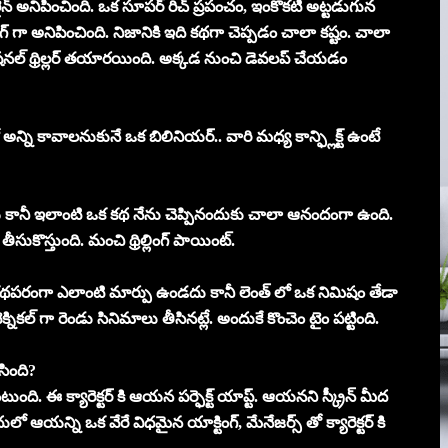
లైన్ అనిపించింది. ఒక సూపర్ రిచ్ ప్రపంచం, ఇంకొకటి అట్టడుగున
్టింగ్ గా అనిపించింది. నిజానికి ఇది కథగా చెప్పడం చాలా కష్టం. చాలా
షనల్ థ్రిల్లర్ తయారయింది. అక్కడ నుంచి డెవలప్ చేయడం
అన్ని కావాలనుకునే ఒక బిలినియర్.. వారి మధ్య కాన్ఫ్లిక్ట్ ఉంటే
కానీ ఇలాంటి ఒక కథ నేను చెప్పినందుకు చాలా ఆనందంగా ఉంది.
ీసుకొస్తుంది. మంచి థ్రిల్లింగ్ పాయింట్.
. కథపరంగా ఎలాంటి మార్పు ఉండదు కానీ లెంత్ లో ఒక నిమిషం తేడా
క్నికల్ గా రెండు సినిమాలు తీసినట్లే. అందుకే కొంచెం టైం పట్టింది.
ిసింది?
ాగుంటుంది. ఈ క్యారెక్టర్ కి ఆయన పర్ఫెక్ట్ యాప్ట్. ఆయనని స్క్రీన్ మీద
 ఆయన్ని ఒక వేరే విధమైన యాక్టింగ్, మేనేజర్స్ తో క్యారెక్టర్ కి