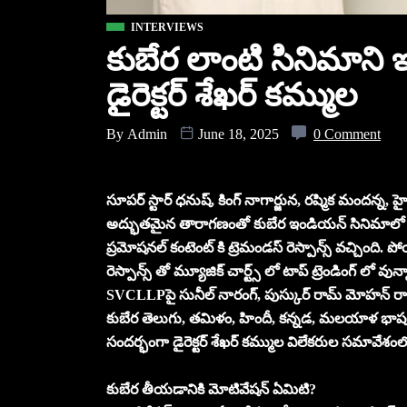
INTERVIEWS
కుబేర లాంటి సినిమాని
డైరెక్టర్ శేఖర్ కమ్ముల
By
Admin
June 18, 2025
0 Comment
సూపర్ స్టార్ ధనుష్, కింగ్ నాగార్జున, రష్మిక మందన్న
అద్భుతమైన తారాగణంతో కుబేర ఇండియన్ సినిమాలో గేమ
ప్రమోషనల్ కంటెంట్ కి ట్రెమండస్ రెస్పాన్స్ వచ్చింది. పో
రెస్పాన్స్ తో మ్యూజిక్ చార్ట్స్ లో టాప్ ట్రెండింగ్ లో వు
SVCLLPపై సునీల్ నారంగ్, పుస్కుర్ రామ్ మోహన్ రావు ఈ చి
కుబేర తెలుగు, తమిళం, హిందీ, కన్నడ, మలయాళ భాషలలో
సందర్భంగా డైరెక్టర్ శేఖర్ కమ్ముల విలేకరుల సమావేశంల
కుబేర తీయడానికి మోటివేషన్ ఏమిటి?