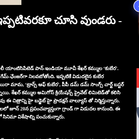
 ఇప్పటివరకూ చూసి వుండరు -
, హైలీ యాంటిసిపేటెడ్ పాన్-ఇండియా మూవీ శేఖర్ కమ్ముల ‘కుబేర’.
్-ఛేంజర్‌గా నిలవబోతోంది. ఇప్పటికే విడుదలైన కుబేర
యిరా మామ, ‘ట్రాన్స్ ఆఫ్ కుబేర’, పీపీ డమ్ డమ్ సాంగ్స్ చార్ట్ బస్టర్
న్నాయి. శేఖర్ కమ్ముల అమిగోస్ క్రియేషన్స్ ప్రైవేట్ లిమిటెడ్‌తో కలిసి
త్రాన్ని హై బడ్జెట్ హై ప్రొడక్షన్ వాల్యూస్ తో నిర్మిస్తున్నారు.
 జూన్ 20న ప్రపంచవ్యాప్తంగా గ్రాండ్ గా విడుదల కానుంది. ఈ
ో సినిమా విశేషాల్ని పంచుకున్నారు.