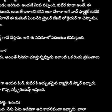
్ చేయడం జరిగింది. అందుకే మీకు నచ్చింది. కుబేర కూడా అంతే. ఈ
టుంది. అయితే ఇలాంటి కథని ఇలా చేశారా అనే వావ్ ఫ్యాక్టర్ కుబేర
ే ఈ కంటెంట్ ఏంటనేది ట్రైలర్ టీజర్ లో క్లియర్ గా చెప్పాము.
ం.
ట్ గానే చేస్తాను. అది ఈ సినిమాలో పదింతలు కనిపిస్తుంది.
ందా?
దు. అయితే సినిమా చూస్తున్నప్పుడు ఇలాంటి ఒక రెండు ప్రపంచాలు
ల్ గా ఆయన కింగ్. కుబేర కి అద్భుతమైన బ్యాగ్రౌండ్ స్కోర్ ఇచ్చారు.
ప్ప ఎక్స్పీరియన్స్ ఇస్తుంది.
ోర్టు గురించి?
 సాధ్యమైంది. నేను ఏమి అడిగినా అది కాదనకుండా ఇచ్చారు. చాలా