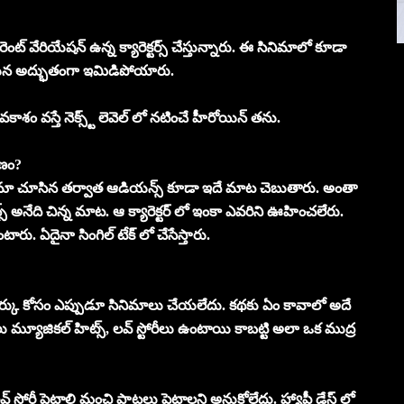
ంట్ వేరియేషన్ ఉన్న క్యారెక్టర్స్ చేస్తున్నారు. ఈ సినిమాలో కూడా
ి ఆయన అద్భుతంగా ఇమిడిపోయారు.
వకాశం వస్తే నెక్స్ట్ లెవెల్ లో నటించే హీరోయిన్ తను.
రణం?
ినిమా చూసిన తర్వాత ఆడియన్స్ కూడా ఇదే మాట చెబుతారు. అంతా
్స్ అనేది చిన్న మాట. ఆ క్యారెక్టర్ లో ఇంకా ఎవరిని ఊహించలేరు.
రు. ఏదైనా సింగిల్ టేక్ లో చేసేస్తారు.
మార్కు కోసం ఎప్పుడూ సినిమాలు చేయలేదు. కథకు ఏం కావాలో అదే
 మ్యూజికల్ హిట్స్, లవ్ స్టోరీలు ఉంటాయి కాబట్టి అలా ఒక ముద్ర
 స్టోరీ పెట్టాలి మంచి పాటలు పెట్టాలని అనుకోలేదు. హ్యాపీ డేస్ లో