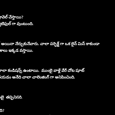
రావెల్ చేస్తాయి?
ూటిఫుల్ గా వుంటుంది.
అయినా నేర్చుకునేవారు. చాలా పర్ఫెక్ట్ గా ఒక లైన్ మిస్ కాకుండా
ాశాలు ఇక్కడ వస్తాయి.
. చాలా కండిషన్స్ ఉంటాయి. ముంబై వాళ్లే వేరే చోట షూట్
 చేయడం అనేది చాలా చాలెంజింగ్ గా అనిపించింది.
ంబై తప్పనిసరి.
ది?