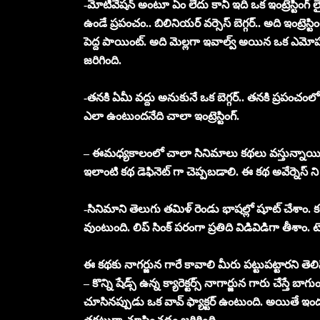
-మోటివేషన్ అంటూ ఏం లేదు కానీ ఇది ఒక ఇంట్రెస్టింగ్ 
ఉండే ప్రపంచం.. బిలినియర్ వర్సెస్ బెగ్గర్.. అది ఇంట్రెస
పెద్ద పాయింట్. అది మెల్లగా ఇవాల్వ్ అయిన ఒక ఎమో
జరిగింది.
-తనకి ఏమీ వద్దు అనుకునే ఒక బెగ్గర్.. తనకి ప్రపంచంలో 
ఎలా ఉంటుందనేది చాలా ఇంట్రెస్టింగ్.
– ఈమధ్యకాలంలో చాలా సినిమాలు కథలు వస్తున్నాయి 
ఇలాంటి కథ డెఫినెట్ గా చెప్పబడాలి. ఈ కథ అవేర్నెస్ ని త
-సినిమాని తెలుగు తమిళ్ రెండు భాషల్లో షూట్ చేశాం
వుంటుంది. లిప్ సింక్ పరంగా ప్రతిది విడివిడిగా తీశాం. టె
ఈ కథకు నాగర్జున గారే కావాలి మీరు పట్టుపట్టారని తెల
– కొన్ని షేడ్స్ ఉన్న క్యారెక్టర్స్ నాగార్జున గారు చేస్తే బ
చూసినప్పుడు ఒక వావ్ ఫ్యాక్టర్ ఉంటుంది. అయితే ఇందులో