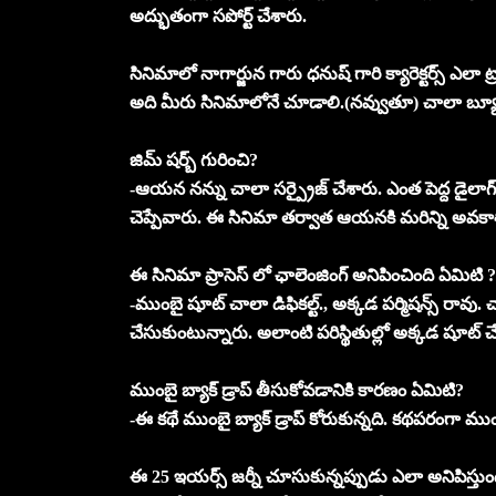
అద్భుతంగా సపోర్ట్ చేశారు.
సినిమాలో నాగార్జున గారు ధనుష్ గారి క్యారెక్టర్స్ ఎలా ట్
అది మీరు సినిమాలోనే చూడాలి.(నవ్వుతూ) చాలా బ్య
జిమ్ షర్బ్ గురించి?
-ఆయన నన్ను చాలా సర్ప్రైజ్ చేశారు. ఎంత పెద్ద డైలాగ్ 
చెప్పేవారు. ఈ సినిమా తర్వాత ఆయనకి మరిన్ని అవక
ఈ సినిమా ప్రాసెస్ లో ఛాలెంజింగ్ అనిపించింది ఏమిటి ?
-ముంబై షూట్ చాలా డిఫికల్ట్., అక్కడ పర్మిషన్స్ రావు
చేసుకుంటున్నారు. అలాంటి పరిస్థితుల్లో అక్కడ షూట్
ముంబై బ్యాక్ డ్రాప్ తీసుకోవడానికి కారణం ఏమిటి?
-ఈ కథే ముంబై బ్యాక్ డ్రాప్ కోరుకున్నది. కథపరంగా ము
ఈ 25 ఇయర్స్ జర్నీ చూసుకున్నప్పుడు ఎలా అనిపిస్తుం