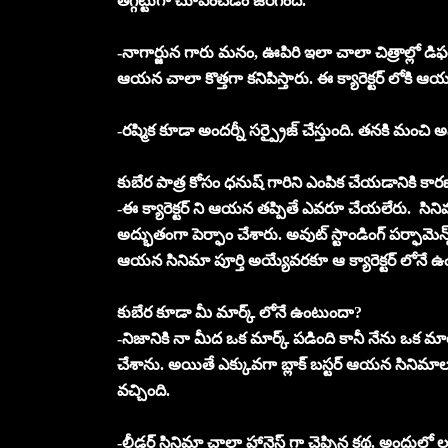
తగ్గట్టుగా చూపించడం జరిగింది.
-నాగార్జున గారు మనం, ఊపిరి ఇలా చాలా చిత్రాల్లో డిఫరె
ఆయన చాలా కొత్తగా కనిపిస్తారు. ఈ క్యారెక్టర్ లోక
-రష్మిక కూడా అందర్నీ సర్ప్రైజ్ చేస్తుంది. తనకి మంచి అ
కుబేర పాత్ర కోసం ధనుష్ గారిని ఎంపిక చేయడానికి కా
-ఈ క్యారెక్టర్ ని ఆయన తప్పితే ఎవరూ చేయలేరు. స
అద్భుతంగా పెర్ఫాం చేశారు. అవుట్ స్టాండింగ్ పర్ఫామెన
ఆయన సినిమా పూర్తి అయ్యేవరకూ ఆ క్యారెక్టర్ లోనే ఉంటా
కుబేర కూడా మీ మార్క్ లోనే ఉంటుందా?
-నిజానికి నా మీద ఒక మార్క్ పడింది కానీ నేను ఒక 
చేశాను. అయితే ఎక్కువగా బ్లాక్ బస్టర్ ఆయన సినిమాలు
వచ్చింది.
-లీడర్ సినిమా చాలా హానెస్ట్ గా చెప్పిన కథ. అందులో లవ్