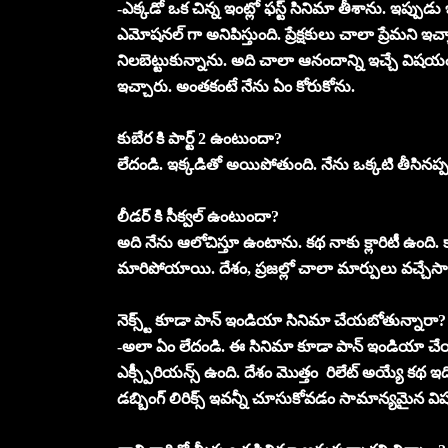
-ఎక్కడో ఒక చిన్న ఇంట్లో ఫస్ట్ సినిమా తీశాను. ఇప్పు
ఎమోషనల్ గా అనిపిస్తుంది. ప్రేక్షకులు చాలా ప్రేమని ఇ
నిలబెట్టుకున్నాను. అది చాలా ఆనందాన్ని ఇచ్చే విషయం.
ఇచ్చారు. అంతకంటే నేను ఏం కోరుకోను.
కుబేర కి పార్ట్ 2 ఉంటుందా?
లేదండి. ఇక్కడితో అయిపోతుంది. నేను ఒక్కటి తీసినప్
లీడర్ కి సీక్వల్ ఉంటుందా?
అది నేను ఆలోచిస్తూ ఉంటాను. కథ నాకు క్లారిటీ ఉంది. కాన
మారిపోయాయి. దేశం, ప్రజల్లో చాలా మార్పులు వచ్చేసాయి.
నెక్స్ట్ కూడా పాన్ ఇండియా సినిమా చేయబోతున్నారా?
-అలా ఏం లేదండి. ఈ సినిమా కూడా పాన్ ఇండియా చేయా
ఎక్స్పీరియన్స్ ఉంది. దేశం మొత్తం రిలేట్ అయ్యే కథ
డబ్బింగ్ లిరిక్స్ ఇవన్నీ చూసుకోవడం సామాన్యమైన 