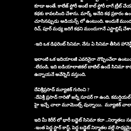
కూడా అంతే. కాలేజ్ స్టోరీ అంటే కాల్ స్టోరీ లాగే ట్రీట
కథకు కావలసింది చేశాను. మార్క్ అనేది కథ ప్రకారం ఉం
చూసినప్పుడు ఆడియన్స్ లో ఉంటుంది. అందుకే ముందుగాన
రిచ్, పూర్ మధ్య జరిగే కథని ముందుగానే ఎస్టాబ్లిష్ చేశా
-ఇది ఒక డిఫరెంట్ సినిమా. నేను ఏ సినిమా తీసిన హానెస్
ఇలాంటి ఒక ఇదియాలజీ ఎవరినైనా నొప్పించేలా ఉంటు
-లేదండి. ఇది ఐడియాలాజికల్ బాటిల్ ఉండే సినిమా కా
ఉన్నాయనే అవేర్నెస్ వస్తుంది.
దేవిశ్రీప్రసాద్ మ్యూజిక్ గురించి ?
-దేవిశ్రీ ప్రసాద్ గారితో జర్నీ సూపర్ గా ఉంది. కమర్షియ
హై ఇచ్చే చాలా మూమెంట్స్ వున్నాయి. మ్యూజిక్ చాలా గొ
ఇది మీ కెరీర్ లో భారీ బడ్జెట్ సినిమా కదా ..నిర్మాతలు సప
-ఇంత పెద్ద స్టార్ కాస్ట్, పెద్ద బడ్జెట్ నిర్మాతల వల్లే