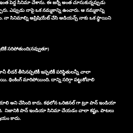
డు ఇంత పెద్ద సినిమా చేశాను. ఈ జర్నీ అంత చూసుకున్నప్పుడు
చ్చారు. ఎప్పుడు నాపై ఒక నమ్మకాన్ని ఉంచారు. ఆ నమ్మకాన్ని
 నా సినిమాల్ని అప్రిషియేట్ చేసి ఆడియన్స్ నాకు ఒక స్థాయిని
పటికే సరిపోతుంది(నవ్వుతూ)
ీ లీడర్ తీసినప్పటికీ ఇప్పటికీ పరిస్థితులన్నీ చాలా
 థింకింగ్ మారిపోయింది. దాన్ని సరిగ్గా పట్టుకోవాలి
లి అని చేసింది కాదు. కథలోన ఒరిజినల్ గా ట్రూ పాన్ ఇండియా
 ఇది. నిజానికి పాన్ ఇండియా సినిమా చేయడం చాలా కష్టం. పాటలు
విషయం కాదు.