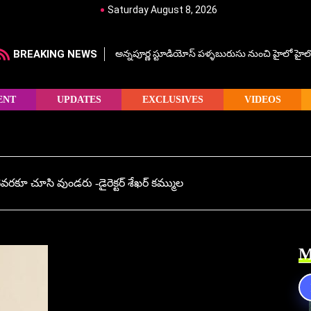
Saturday August 8, 2026
BREAKING NEWS
అన్నపూర్ణ స్టూడియోస్ పళ్ళబురుసు నుంచి హైలో హైలో హ
ENT
UPDATES
EXCLUSIVES
VIDEOS
ివరకూ చూసి వుండరు -డైరెక్టర్ శేఖర్ కమ్ముల
M