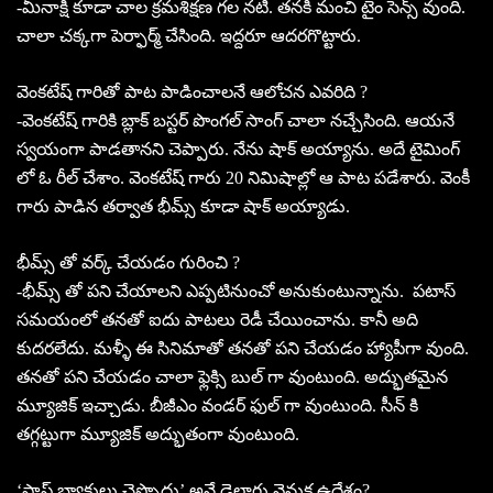
-మీనాక్షి కూడా చాల క్రమశిక్షణ గల నటి. తనకి మంచి టైం సెన్స్ వుంది.
చాలా చక్కగా పెర్ఫార్మ్ చేసింది. ఇద్దరూ ఆదరగొట్టారు.
వెంకటేష్ గారితో పాట పాడించాలనే ఆలోచన ఎవరిది ?
-వెంకటేష్ గారికి బ్లాక్ బస్టర్ పొంగల్ సాంగ్ చాలా నచ్చేసింది. ఆయనే
స్వయంగా పాడతానని చెప్పారు. నేను షాక్ అయ్యాను. అదే టైమింగ్
లో ఓ రీల్ చేశాం. వెంకటేష్ గారు 20 నిమిషాల్లో ఆ పాట పడేశారు. వెంకీ
గారు పాడిన తర్వాత భీమ్స్ కూడా షాక్ అయ్యాడు.
భీమ్స్ తో వర్క్ చేయడం గురించి ?
-భీమ్స్ తో పని చేయాలని ఎప్పటినుంచో అనుకుంటున్నాను. పటాస్
సమయంలో తనతో ఐదు పాటలు రెడీ చేయించాను. కానీ అది
కుదరలేదు. మళ్ళీ ఈ సినిమాతో తనతో పని చేయడం హ్యాపీగా వుంది.
తనతో పని చేయడం చాలా ఫ్లెక్సి బుల్ గా వుంటుంది. అద్భుతమైన
మ్యూజిక్ ఇచ్చాడు. బీజీఎం వండర్ ఫుల్ గా వుంటుంది. సీన్ కి
తగ్గట్టుగా మ్యూజిక్ అద్భుతంగా వుంటుంది.
‘ఫ్లాష్ బ్యాకులు చెప్పొద్దు’ అనే డైలాగు వెనుక ఉద్దేశం?