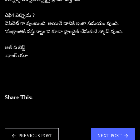
ఎఫ్4 ఎప్పుడు ?
డెఫినెట్ గా వుంటుంది. అయితే దానికి ఇంకా సమయం వుంది.
‘సంక్రాంతికి వస్తున్నాం’ని కూడా ఫ్రాంచైజ్ చేసుకునే స్కోప్ వుంది.
ఆల్ ది బెస్ట్
-థాంక్ యూ
Share This:
PREVIOUS POST
NEXT POST