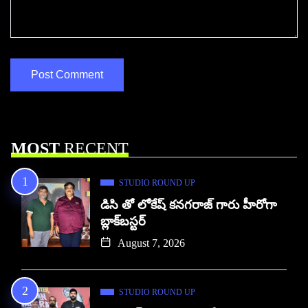
MOST
RECENT
STUDIO ROUND UP
డిసి తో లోకేష్ కనగరాజ్ గారు హీరోగా
బ్లాక్‌బస్టర్
August 7, 2026
STUDIO ROUND UP