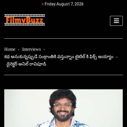
Friday August 7, 2026
Home
Interviews
కథ అనుకున్నప్పుడే సంక్రాంతికి వస్తున్నాం టైటిల్ కి ఫిక్స్ అయ్యాం –
డైరెక్టర్ అనిల్ రావిపూడి