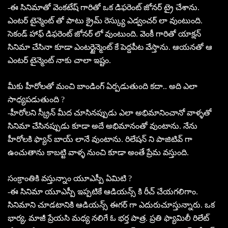
-ఈ సినిమాతో వెంకటేష్ గారితో ఒక డిఫరెంట్ జోనర్ ట్రై చేశాను.
ఎంటర్ టైన్మెంట్ తో పాటు క్రైమ్ రెస్క్యు ఎడ్వంచర్ లా వుంటుంది.
సెకండ్ హాఫ్ డిఫరెంట్ జోనర్ లో వుంటుంది. వెంకీ గారితో యాక్షన్
సినిమా చేసినా కూడా ఎంటర్టైన్మెంట్ కే పెద్దపీట వేస్తాను. ఆయనతో ఆ
ఎంటర్ టైన్మెంట్ నాకు చాలా ఇష్టం.
మీకు హీరోలతో మంచి బాండింగ్ ఏర్పడుతుంది కదా.. అది ఎలా
సాధ్యపడుతుంది ?
-హీరోలని స్క్రీన్ మీద చూసినప్పుడు ఎలా అభిమానించానో వాళ్ళతో
సినిమా చేసినప్పుడు కూడా అదే అభిమానంతో వుంటాను. నేను
హీరోలకి ఫ్యాన్ బాయ్ లానే వుంటాను. రిలేషన్ ని పాజిటివ్ గా
ఉంచుతాను కాబట్టి వాళ్ళ నుంచి కూడా అంతే ప్రేమ వస్తుంది.
సంక్రాంతికి వస్తున్నాం యూఎస్పీ ఏమిటి ?
-ఈ సినిమా యూఎస్పీ ఇప్పటికే ఆడియన్స్ కి రీచ్ చేయగలిగాం.
సినిమాని చూడటానికి ఆడియన్స్ ఈగర్ గా ఎదురుచూస్తున్నారు. ఒక
భార్య, మాజీ ప్రేయసి మధ్య నలిగే ఓ భర్త పాత్ర. ప్రతి ఫ్యామిలీ రిలేట్