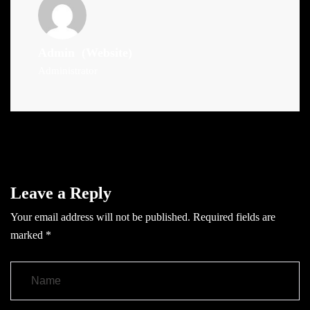
Admin
(Website)
Administrator
Leave a Reply
Your email address will not be published.
Required fields are
marked
*