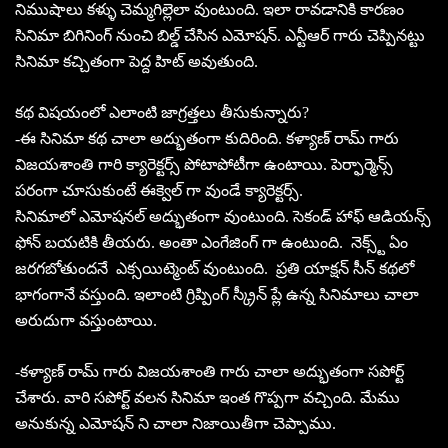
నిముషాలు కళ్ళు చెమ్మగిల్లెలా వుంటుంది. ఇలా రావడానికి కారణం
సినిమా బిగినింగ్ నుంచి బిల్డ్ చేసిన ఎమోషన్. ఎన్టీఆర్ గారు చెప్పినట్టు
సినిమా కచ్చితంగా పెద్ద హిట్ అవుతుంది.
కథ విషయంలో ఎలాంటి జాగ్రత్తలు తీసుకున్నారు?
-ఈ సినిమా కథ చాలా అద్భుతంగా కుదిరింది. కళ్యాణ్ రామ్ గారు
విజయశాంతి గారి క్యారెక్టర్స్ పోటాపోటీగా ఉంటాయి. పెర్ఫార్మెన్స్
పరంగా చూసుకుంటే ఈక్వెల్ గా వుండే క్యారెక్టర్స్.
సినిమాలో ఎమోషనల్ అద్భుతంగా వుంటుంది. సెకండ్ హాఫ్ ఆడియన్స్
ఫోన్ బయటికి తీయరు. అంతా ఎంగేజింగ్ గా ఉంటుంది. నెక్స్ట్ ఏం
జరగబోతుందనే ఎక్సయిట్మెంట్ వుంటుంది. ప్రతి యాక్షన్ సీన్ కథలో
భాగంగానే వస్తుంది. ఇలాంటి గ్రిప్పింగ్ స్క్రీన్ ప్లే ఉన్న సినిమాలు చాలా
అరుదుగా వస్తుంటాయి.
-కళ్యాణ్ రామ్ గారు విజయశాంతి గారు చాలా అద్భుతంగా సపోర్ట్
చేశారు. వారి సపోర్ట్ వలన సినిమా ఇంత గొప్పగా వచ్చింది. మేము
అనుకున్న ఎమోషన్ ని చాలా నిజాయితీగా చెప్పాము.