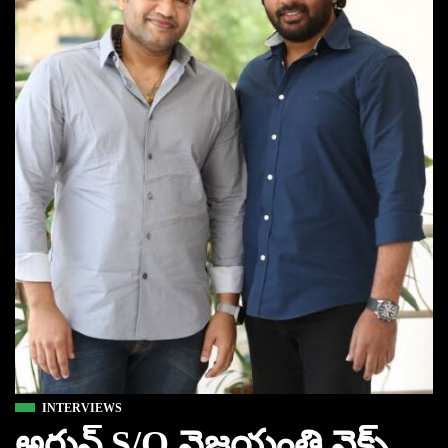
INTERVIEWS
అర్జున్ S/O వైజయంతి నెక్స్ట్