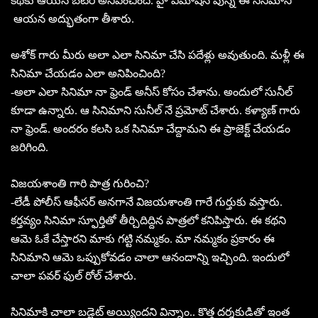
కథకు ఆయన బెటర్ అనిపించింది. హై ఎమోషన్ వున్న ఈ సినిమాని
ఆయన అద్భుతంగా తీశారు.
అశోక్ గారు మీరు అలా ఎలా సినిమా చేసి పదేళ్లు అవుతుంది. మళ్లీ ఈ
సినిమా చేయడం ఎలా అనిపించింది?
-అలా ఎలా సినిమా నా ఫ్రెండ్ అనీస్ కోసం చేశాను. అందులో సునీల్
కూడా ఉన్నారు. ఆ సినిమాని సునీల్ నే ప్రమోట్ చేశారు. కళ్యాణ్ గారు
నా ఫ్రెండ్. అందరం కలసి ఒక సినిమా చేద్దామని ఈ ప్రాజెక్ట్ చేయడం
జరిగింది.
విజయశాంతి గారి పాత్ర గురించి?
-లేడీ పోలీస్ ఆఫీసర్ అనగానే విజయశాంతి గారే గుర్తుకు వస్తారు.
కర్తవ్యం సినిమా స్ఫూర్తితో తీర్చిదిద్దిన పాత్రలో కనిపిస్తారు. ఈ కథని
ఆమె ఓకే చేస్తారని మాకు గట్టి నమ్మకం. మా నమ్మకం ప్రకారం ఈ
సినిమాని ఆమె ఒప్పుకోవడం చాలా ఆనందాన్ని ఇచ్చింది. ఇందులో
చాలా పవర్ ఫుల్ రోల్ చేశారు.
సినిమాకి చాలా బడ్జెట్ అయ్యిందని విన్నాం.. కొత్త దర్శకుడితో ఇంత