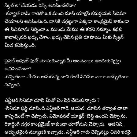
స్కేల్ లో చేయడం రిస్క్ అనిపించలేదా?
-కళ్యాణ్ రామ్ గారితో ఒక మంచి మాస్ యాక్షన్ కమర్షియల్ సినిమా
చేయాలని అనిపించింది. దానికి తగ్గట్టుగా ఎక్కడా కాంప్రమైస్ కాకుండా
ఈ సినిమాను నిర్మించాం. ముందు మేము ఈ కథని నమ్మాం. కథకు
కావాల్సినది ఖర్చు చేశాం. ఖర్చు చేసిన ప్రతి రూపాయి మీకు స్క్రీన్
మీద కనిపిస్తుంది.
ఫైనల్ అవుట్ ఫుట్ చూసుకున్నాక మీ అంచనాలు అందుకున్నట్లు
అనిపించిందా?
-కచ్చితంగా. మేము అనుకున్న దాని కంటే సినిమా చాలా అద్భుతంగా
వచ్చింది.
ఎన్టీఆర్ సినిమా చూసి మీతో ఏం షేర్ చేసుకున్నారు ?
-సినిమా ఫస్ట్ చూసింది ఎన్టీఆర్ గారే. ఆయన చూసిన తర్వాత చాలా
కాన్ఫిడెంట్ గా చెప్పారు. ఎమోషనల్ యాక్షన్ బెస్ట్ ఉందని చెప్పాను.
రికార్డింగ్ దగ్గర కాంప్రమైజ్ కాకుండా చూకోమని చెప్పారు. అజీనిష్
అద్భుతమైన మ్యూజిక్ ఇచ్చాడు. ఎన్టీఆర్ గారు చెప్పినట్లు చివరి ఇరవై