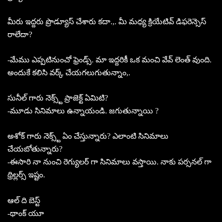
మీరు ఇద్దరు ప్రొడ్యూస్ చేశారు కదా.,. మీ మధ్య క్రియేటివ్ డిఫరెన్సెస్
రాలేదా?
-మేము ఎప్పటినుంచో ఫ్రెండ్స్. మా ఇద్దరికీ ఒక మంచి వేవ్ లెంత్ వుంది.
అందుకే కలిసి వర్క్ చేయగలుగుతున్నాం,.
సునీల్ గారు నెక్స్ట్ ప్రాజెక్ట్ ఏమిటి?
-మూడు సినిమాలు ఉన్నాయండి. జగుతున్నాయి ?
అశోక్ గారు నెక్స్ట్ ఏం చేస్తున్నారు? ఎలాంటి సినిమాలు
చేయబోతున్నారు?
-ఈసారి నా నుంచి రెగ్యులర్ గా సినిమాలు వస్తాయి. నాకు పర్సనల్ గా
థ్రిల్లర్స్ ఇష్టం.
ఆల్ ది బెస్ట్
-థాంక్ యూ