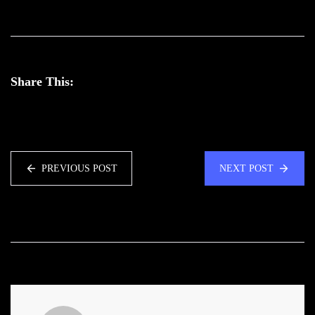
Share This:
PREVIOUS POST
NEXT POST